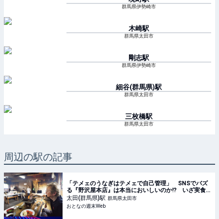
群馬県伊勢崎市
木崎
駅
群馬県太田市
剛志
駅
群馬県伊勢崎市
細谷(群馬県)
駅
群馬県太田市
三枚橋
駅
群馬県太田市
周辺の駅の記事
「テメェのうなぎはテメェで自己管理」 SNSでバズ
る『野沢屋本店』は本当においしいのか!? いざ実食
調査
太田(群馬県)
駅
群馬県太田市
おとなの週末Web