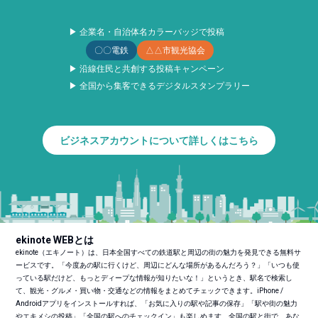
▶ 企業名・自治体名カラーバッジで投稿
〇〇電鉄
△△市観光協会
▶ 沿線住民と共創する投稿キャンペーン
▶ 全国から集客できるデジタルスタンプラリー
ビジネスアカウントについて詳しくはこちら
ekinote WEBとは
ekinote（エキノート）は、日本全国すべての鉄道駅と周辺の街の魅力を発見できる無料サ
ービスです。「今度あの駅に行くけど、周辺にどんな場所があるんだろう？」「いつも使
っている駅だけど、もっとディープな情報が知りたいな！」というとき、駅名で検索し
て、観光・グルメ・買い物・交通などの情報をまとめてチェックできます。iPhone /
Androidアプリをインストールすれば、「お気に入りの駅や記事の保存」「駅や街の魅力
やエキメシの投稿」「全国の駅へのチェックイン」も楽しめます。全国の駅と街で、あな