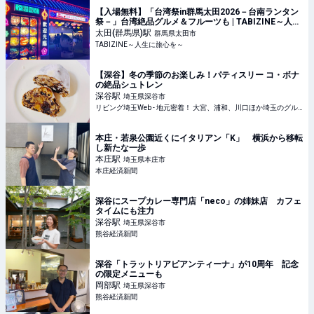
【入場無料】「台湾祭in群馬太田2026－台南ランタン
祭－」台湾絶品グルメ＆フルーツも | TABIZINE～人生
に旅心を～
太田(群馬県)
駅
群馬県太田市
TABIZINE～人生に旅心を～
【深谷】冬の季節のお楽しみ！パティスリー コ・ボナ
の絶品シュトレン
深谷
駅
埼玉県深谷市
リビング埼玉Web - 地元密着！ 大宮、浦和、川口ほか埼玉のグルメ、イベント、お出かけ、習い事情報
本庄・若泉公園近くにイタリアン「K」 横浜から移転
し新たな一歩
本庄
駅
埼玉県本庄市
本庄経済新聞
深谷にスープカレー専門店「neco」の姉妹店 カフェ
タイムにも注力
深谷
駅
埼玉県深谷市
熊谷経済新聞
深谷「トラットリアピアンティーナ」が10周年 記念
の限定メニューも
岡部
駅
埼玉県深谷市
熊谷経済新聞