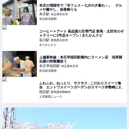
本庄の増国寺で「寺フェス～七夕の夕暮れ～」 グル
メや癒やし、短冊飾りも
本庄
駅
埼玉県本庄市
本庄経済新聞
コーヒー × アート 高品質の豆専門店 群馬・太田市のギ
ャラリーに2号店オープン | きたかんナビ
韮川
駅
群馬県太田市
きたかんナビ
上越新幹線・本庄早稲田駅構内にラーメン店 浅草開
化楼の特製麺使う
本庄早稲田
駅
埼玉県本庄市
本庄経済新聞
ふわふわ、ねっとり、サクサク…こだわりスイーツ集
合 エントワスイーツガーデンがスマーク伊勢崎に20
日オープン ｜ 上毛新聞ニュース
国定
駅
群馬県伊勢崎市
上毛新聞ニュース