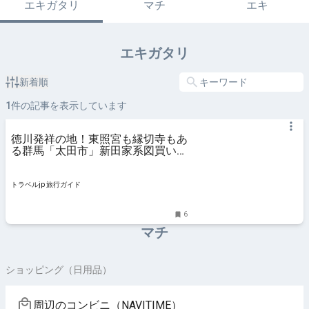
エキガタリ
マチ
エキ
エキガタリ
新着順
1
件の記事を表示しています
徳川発祥の地！東照宮も縁切寺もあ
る群馬「太田市」新田家系図買い噂
の真相は？ | 群馬県 | トラベルjp 旅
行ガイド
トラベルjp 旅行ガイド
6
マチ
ショッピング（日用品）
周辺のコンビニ（NAVITIME）