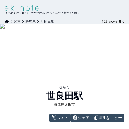
はじめて行く駅のことがわかる 行ってみたい街が見つかる
関東
群馬県
世良田駅
129
views
0
せらだ
世良田
駅
群馬県太田市
ポスト
シェア
URLをコピー