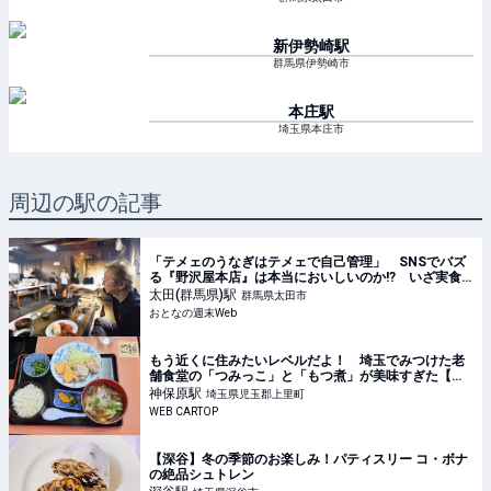
新伊勢崎
駅
群馬県伊勢崎市
本庄
駅
埼玉県本庄市
周辺の駅の記事
「テメェのうなぎはテメェで自己管理」 SNSでバズ
る『野沢屋本店』は本当においしいのか!? いざ実食
調査
太田(群馬県)
駅
群馬県太田市
おとなの週末Web
もう近くに住みたいレベルだよ！ 埼玉でみつけた老
舗食堂の「つみっこ」と「もつ煮」が美味すぎた【Ｐ
専食堂】
神保原
駅
埼玉県児玉郡上里町
WEB CARTOP
【深谷】冬の季節のお楽しみ！パティスリー コ・ボナ
の絶品シュトレン