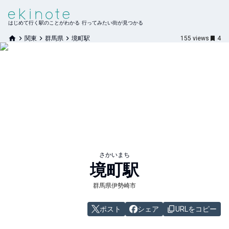
はじめて行く駅のことがわかる 行ってみたい街が見つかる
関東
群馬県
境町駅
155
views
4
さかいまち
境町
駅
群馬県伊勢崎市
ポスト
シェア
URLをコピー