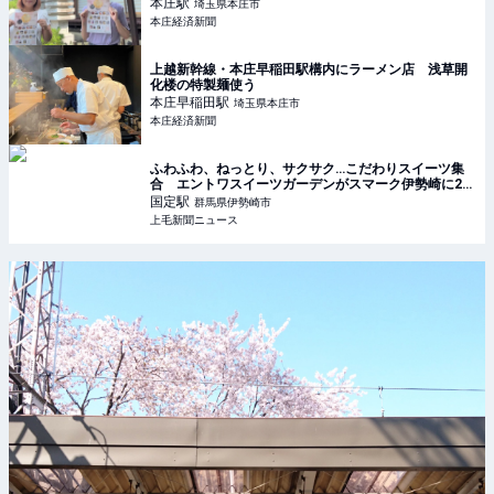
本庄
駅
埼玉県本庄市
本庄経済新聞
上越新幹線・本庄早稲田駅構内にラーメン店 浅草開
化楼の特製麺使う
本庄早稲田
駅
埼玉県本庄市
本庄経済新聞
ふわふわ、ねっとり、サクサク…こだわりスイーツ集
合 エントワスイーツガーデンがスマーク伊勢崎に20
日オープン ｜ 上毛新聞ニュース
国定
駅
群馬県伊勢崎市
上毛新聞ニュース