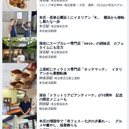
深谷
駅
埼玉県深谷市
リビング埼玉Web - 地元密着！ 大宮、浦和、川口ほか埼玉のグルメ、イベント、お出かけ、習い事情報
本庄・若泉公園近くにイタリアン「K」 横浜から移転
し新たな一歩
本庄
駅
埼玉県本庄市
本庄経済新聞
深谷にスープカレー専門店「neco」の姉妹店 カフェ
タイムにも注力
深谷
駅
埼玉県深谷市
熊谷経済新聞
上里町にティラミス専門店「ネッテマッテ」 イタリ
アンから業態転換
神保原
駅
埼玉県児玉郡上里町
本庄経済新聞
深谷「トラットリアピアンティーナ」が10周年 記念
の限定メニューも
岡部
駅
埼玉県深谷市
熊谷経済新聞
本庄の増国寺で「寺フェス～七夕の夕暮れ～」 グル
メや癒やし、短冊飾りも