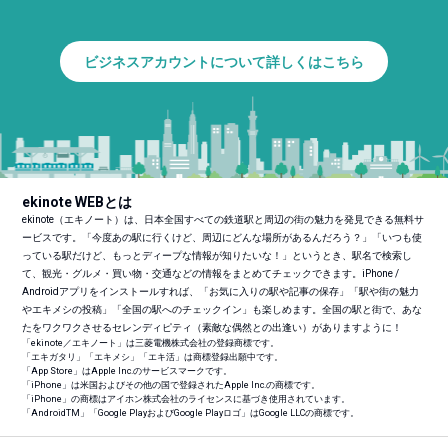
ビジネスアカウントについて詳しくはこちら
ekinote WEBとは
ekinote（エキノート）は、日本全国すべての鉄道駅と周辺の街の魅力を発見できる無料サ
ービスです。「今度あの駅に行くけど、周辺にどんな場所があるんだろう？」「いつも使
っている駅だけど、もっとディープな情報が知りたいな！」というとき、駅名で検索し
て、観光・グルメ・買い物・交通などの情報をまとめてチェックできます。iPhone /
Androidアプリをインストールすれば、「お気に入りの駅や記事の保存」「駅や街の魅力
やエキメシの投稿」「全国の駅へのチェックイン」も楽しめます。全国の駅と街で、あな
たをワクワクさせるセレンディピティ（素敵な偶然との出逢い）がありますように！
「ekinote／エキノート」は三菱電機株式会社の登録商標です。
「エキガタリ」「エキメシ」「エキ活」は商標登録出願中です。
「App Store」はApple Inc.のサービスマークです。
「iPhone」は米国およびその他の国で登録されたApple Inc.の商標です。
「iPhone」の商標はアイホン株式会社のライセンスに基づき使用されています。
「Android
TM
」「Google PlayおよびGoogle Playロゴ」はGoogle LLCの商標です。