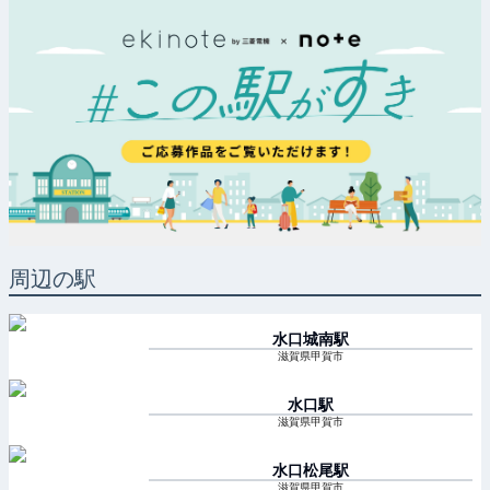
周辺の駅
水口城南
駅
滋賀県甲賀市
水口
駅
滋賀県甲賀市
水口松尾
駅
滋賀県甲賀市