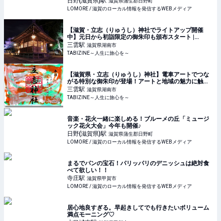
日野(滋賀県)
駅
滋賀県蒲生郡日野町
LOMORE / 滋賀のローカル情報を発信するWEBメディア
【滋賀・立志（りゅうし）神社でライトアップ開催
中】元日から初詣限定の御朱印も頒布スタート |
TABIZINE～人生に旅心を～
三雲
駅
滋賀県湖南市
TABIZINE～人生に旅心を～
【滋賀県・立志（りゅうし）神社】電車アートでつな
がる特別な御朱印が登場！アートと地域の魅力に触れ
る | TABIZINE～人生に旅心を～
三雲
駅
滋賀県湖南市
TABIZINE～人生に旅心を～
音楽・花火一緒に楽しめる！ブルーメの丘「ミュージ
ック花火大会」今年も開催♪
日野(滋賀県)
駅
滋賀県蒲生郡日野町
LOMORE / 滋賀のローカル情報を発信するWEBメディア
まるでパンの宝石！パリッパリのデニッシュは絶対食
べて欲しい！！
寺庄
駅
滋賀県甲賀市
LOMORE / 滋賀のローカル情報を発信するWEBメディア
居心地良すぎる。早起きしてでも行きたいボリューム
満点モーニング♡