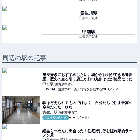
貴生川
駅
滋賀県甲賀市
甲南
駅
滋賀県甲賀市
周辺の駅の記事
蕎麦好きにおすすめしたい。朝から行列ができる蕎麦
屋。歴史の血を引く店主が打つ九割そばが絶品だった
甲賀
駅
滋賀県甲賀市
LOMORE / 滋賀のローカル情報を発信するWEBメディア
駅は与えられるものではなく、自分たちで耕す最高の
余白だった｜ひな
貴生川
駅
滋賀県甲賀市
#この駅がすき
note（ノート）
絶品らーめんに出会った！住宅街に佇む隠れ家的ラー
メン屋