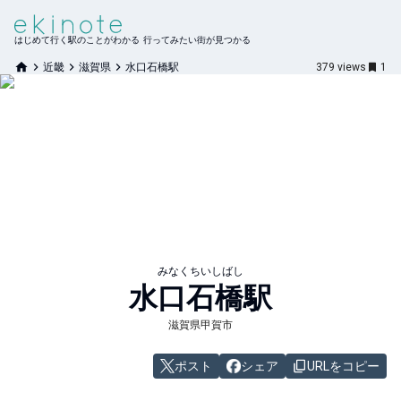
はじめて行く駅のことがわかる 行ってみたい街が見つかる
近畿
滋賀県
水口石橋駅
379
views
1
みなくちいしばし
水口石橋
駅
滋賀県甲賀市
ポスト
シェア
URLをコピー