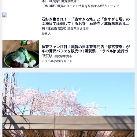
水口城南
駅
滋賀県甲賀市
LOMORE / 滋賀のローカル情報を発信するWEBメディア
石好き集まれ！ 「古すぎる塔」と「多すぎる塔」の
２種目で圧倒してくるお寺 石塔寺／滋賀県東近江市
｜ 歴史人
桜川(滋賀県)
駅
滋賀県東近江市
歴史人
抹茶ファン注目！滋賀の日本茶専門店「頓宮茶寮」が
冬の贅沢パフェを販売中 | 滋賀県 | トラベルjp 旅行ガイ
ド
甲賀
駅
滋賀県甲賀市
トラベルjp 旅行ガイド