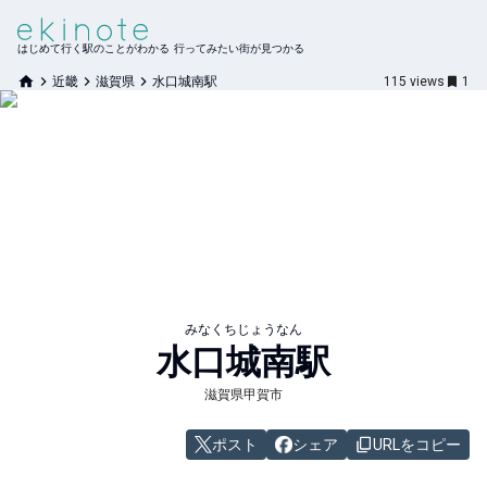
はじめて行く駅のことがわかる 行ってみたい街が見つかる
近畿
滋賀県
水口城南駅
115
views
1
みなくちじょうなん
水口城南
駅
滋賀県甲賀市
ポスト
シェア
URLをコピー