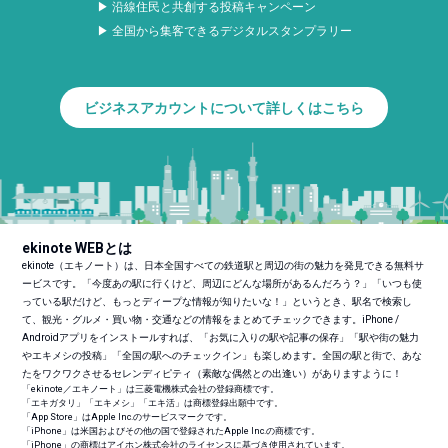
▶ 沿線住民と共創する投稿キャンペーン
▶ 全国から集客できるデジタルスタンプラリー
ビジネスアカウントについて詳しくはこちら
ekinote WEBとは
ekinote（エキノート）は、日本全国すべての鉄道駅と周辺の街の魅力を発見できる無料サ
ービスです。「今度あの駅に行くけど、周辺にどんな場所があるんだろう？」「いつも使
っている駅だけど、もっとディープな情報が知りたいな！」というとき、駅名で検索し
て、観光・グルメ・買い物・交通などの情報をまとめてチェックできます。iPhone /
Androidアプリをインストールすれば、「お気に入りの駅や記事の保存」「駅や街の魅力
やエキメシの投稿」「全国の駅へのチェックイン」も楽しめます。全国の駅と街で、あな
たをワクワクさせるセレンディピティ（素敵な偶然との出逢い）がありますように！
「ekinote／エキノート」は三菱電機株式会社の登録商標です。
「エキガタリ」「エキメシ」「エキ活」は商標登録出願中です。
「App Store」はApple Inc.のサービスマークです。
「iPhone」は米国およびその他の国で登録されたApple Inc.の商標です。
「iPhone」の商標はアイホン株式会社のライセンスに基づき使用されています。