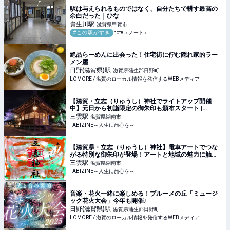
駅は与えられるものではなく、自分たちで耕す最高の
余白だった｜ひな
貴生川
駅
滋賀県甲賀市
#この駅がすき
note（ノート）
絶品らーめんに出会った！住宅街に佇む隠れ家的ラー
メン屋
日野(滋賀県)
駅
滋賀県蒲生郡日野町
LOMORE / 滋賀のローカル情報を発信するWEBメディア
【滋賀・立志（りゅうし）神社でライトアップ開催
中】元日から初詣限定の御朱印も頒布スタート |
TABIZINE～人生に旅心を～
三雲
駅
滋賀県湖南市
TABIZINE～人生に旅心を～
【滋賀県・立志（りゅうし）神社】電車アートでつな
がる特別な御朱印が登場！アートと地域の魅力に触れ
る | TABIZINE～人生に旅心を～
三雲
駅
滋賀県湖南市
TABIZINE～人生に旅心を～
音楽・花火一緒に楽しめる！ブルーメの丘「ミュージ
ック花火大会」今年も開催♪
日野(滋賀県)
駅
滋賀県蒲生郡日野町
LOMORE / 滋賀のローカル情報を発信するWEBメディア