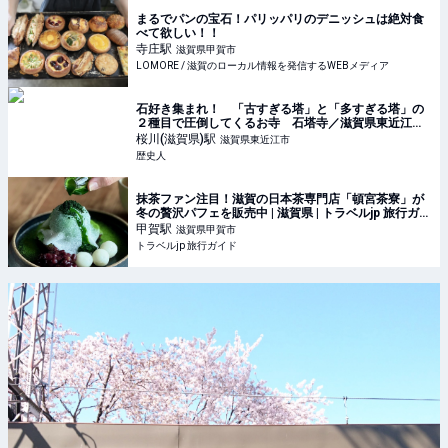
まるでパンの宝石！パリッパリのデニッシュは絶対食
べて欲しい！！
寺庄
駅
滋賀県甲賀市
LOMORE / 滋賀のローカル情報を発信するWEBメディア
石好き集まれ！ 「古すぎる塔」と「多すぎる塔」の
２種目で圧倒してくるお寺 石塔寺／滋賀県東近江市
｜ 歴史人
桜川(滋賀県)
駅
滋賀県東近江市
歴史人
抹茶ファン注目！滋賀の日本茶専門店「頓宮茶寮」が
冬の贅沢パフェを販売中 | 滋賀県 | トラベルjp 旅行ガイ
ド
甲賀
駅
滋賀県甲賀市
トラベルjp 旅行ガイド