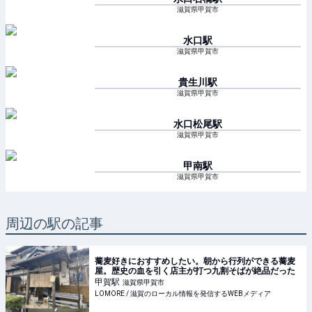
滋賀県甲賀市
水口
駅
滋賀県甲賀市
貴生川
駅
滋賀県甲賀市
水口松尾
駅
滋賀県甲賀市
甲南
駅
滋賀県甲賀市
周辺の駅の記事
蕎麦好きにおすすめしたい。朝から行列ができる蕎麦
屋。歴史の血を引く店主が打つ九割そばが絶品だった
甲賀
駅
滋賀県甲賀市
LOMORE / 滋賀のローカル情報を発信するWEBメディア