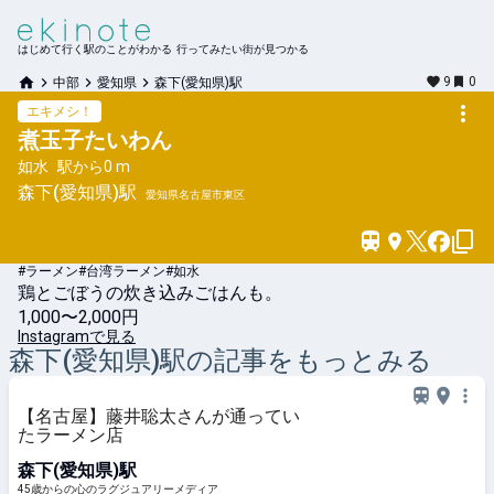
はじめて行く駅のことがわかる 行ってみたい街が見つかる
9
0
中部
愛知県
森下(愛知県)駅
エキメシ！
煮玉子たいわん
如水
駅から
0 m
森下(愛知県)
駅
愛知県名古屋市東区
#ラーメン
#台湾ラーメン
#如水
鶏とごぼうの炊き込みごはんも。
1,000〜2,000円
Instagramで見る
森下(愛知県)
駅の記事をもっとみる
【名古屋】藤井聡太さんが通ってい
たラーメン店
森下(愛知県)駅
45歳からの心のラグジュアリーメディア