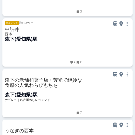
3
駅から598 m
エキメシ！
中詰丼
西本
森下(愛知県)駅
6
0
森下の老舗和菓子店・芳光で絶妙な
食感の人気わらびもちを
森下(愛知県)駅
ナゴレコ｜名古屋めしレコメンド
7
うなぎの西本