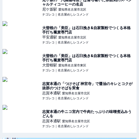
尼ヶ坂の「六識珈琲店」は落ち着いた雰囲気のスペシ
ャルティコーヒーの名店
尼ケ坂
駅
愛知県名古屋市北区
ナゴレコ｜名古屋めしレコメンド
大曽根の「美臣」は石臼挽き&自家製粉でつくる本格
手打ち蕎麦専門店
平安通
駅
愛知県名古屋市北区
ナゴレコ｜名古屋めしレコメンド
大曽根の「美臣」は石臼挽き&自家製粉でつくる本格
手打ち蕎麦専門店
大曽根
駅
愛知県名古屋市東区
ナゴレコ｜名古屋めしレコメンド
志賀本通の「つけそば 神宮寺」で醤油のキレとコクが
抜群のつけそばを実食
志賀本通
駅
愛知県名古屋市北区
ナゴレコ｜名古屋めしレコメンド
志賀本通の牛ニコ宮内で牛肉たっぷりの味噌煮込みう
どんを
志賀本通
駅
愛知県名古屋市北区
ナゴレコ｜名古屋めしレコメンド