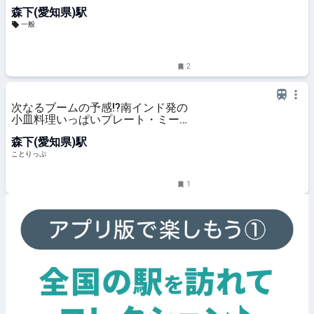
森下(愛知県)駅
一般
2
次なるブームの予感!?南インド発の
小皿料理いっぱいプレート・ミール
スを体験／「マドライキッチン」
森下(愛知県)駅
｜ ことりっぷ
ことりっぷ
1