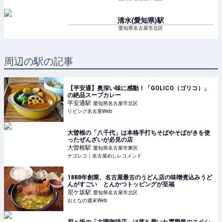
清水(愛知県)
駅
愛知県名古屋市北区
周辺の駅の記事
【平安通】奥深い味に感動！「GOLICO（ゴリコ）」
の絶品スープカレー
平安通
駅
愛知県名古屋市北区
リビング名古屋Web
大曽根の「八千代」は本格手打ちそばやそばがきを使
ったぜんざいが必見の店
大曽根
駅
愛知県名古屋市東区
ナゴレコ｜名古屋めしレコメンド
1888年創業、名古屋最古のうどん店の味噌煮込みうど
んがすごい とんかつトッピングが至福
尼ケ坂
駅
愛知県名古屋市北区
おとなの週末Web