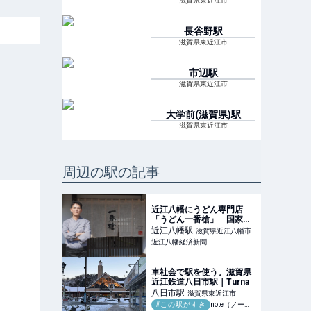
滋賀県東近江市
長谷野
駅
滋賀県東近江市
市辺
駅
滋賀県東近江市
大学前(滋賀県)
駅
滋賀県東近江市
周辺の駅の記事
近江八幡にうどん専門店
「うどん一番槍」 国家資
格者が店内製麺
近江八幡
駅
滋賀県近江八幡市
近江八幡経済新聞
車社会で駅を使う。滋賀県
近江鉄道八日市駅｜Turna
八日市
駅
滋賀県東近江市
#この駅がすき
note（ノート）