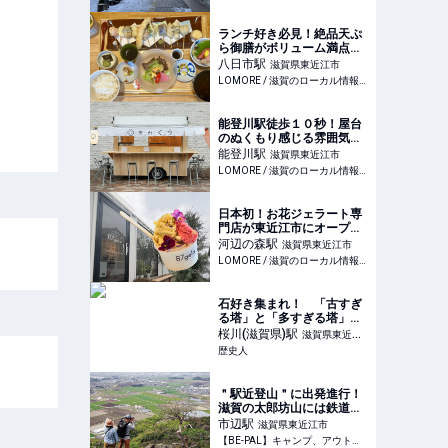
ランチ好き必見！絶品天ぷ
ら御膳がボリューム満点で
美味しすぎる！
八日市
駅
滋賀県東近江市
LOMORE / 滋賀のローカル情報を発信するWEBメディア
能登川駅徒歩１０秒！屋台
のぬくもり感じる雰囲気抜
群な「屋台 くう」は料理
能登川
駅
滋賀県東近江市
も絶品！
LOMORE / 滋賀のローカル情報を発信するWEBメディア
日本初！お花ジェラート専
門店が東近江市にオープ
ン！
河辺の森
駅
滋賀県東近江市
LOMORE / 滋賀のローカル情報を発信するWEBメディア
石好き集まれ！ 「古すぎ
る塔」と「多すぎる塔」の
２種目で圧倒してくるお
桜川(滋賀県)
駅
滋賀県東近江
寺 石塔寺／滋賀県東近江
歴史人
市
市 ｜ 歴史人
＂駅近登山＂に出発進行！
滋賀の太郎坊山には鉄道・
絶景・お宮参りの三拍子が
市辺
駅
滋賀県東近江市
揃っていた | 山・ハイキン
【BE-PAL】キャンプ、アウトドア、自然派生活の情報源ビーパル