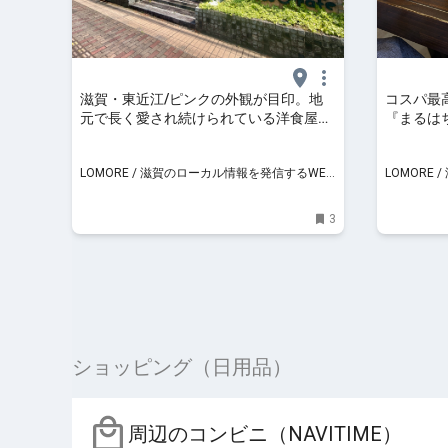
滋賀・東近江/ピンクの外観が目印。地
コスパ最
元で長く愛され続けられている洋食屋さ
『まるはち
ん
LOMORE / 滋賀のローカル情報を発信するWEB
LOMORE
メディア
メディア
3
ショッピング（日用品）
周辺のコンビニ（NAVITIME）