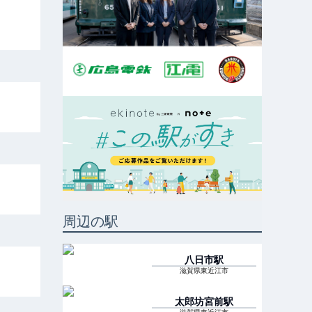
周辺の駅
八日市
駅
滋賀県東近江市
太郎坊宮前
駅