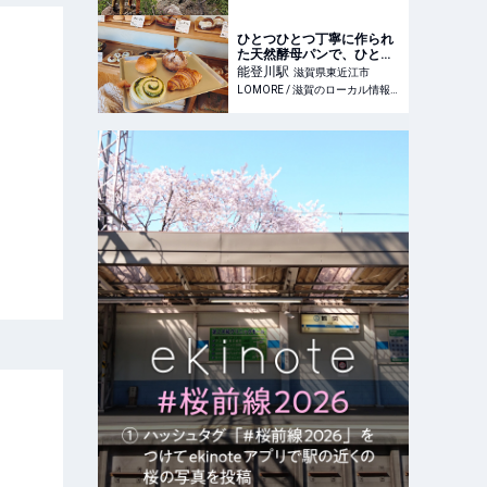
グ・クライミング 【BE-
PAL】キャンプ、アウトド
ア、自然派生活の情報源ビ
ひとつひとつ丁寧に作られ
ーパル
た天然酵母パンで、ひとつ
ぶの幸せを / 東近江市佐野
能登川
駅
滋賀県東近江市
町
LOMORE / 滋賀のローカル情報を発信するWEBメディア