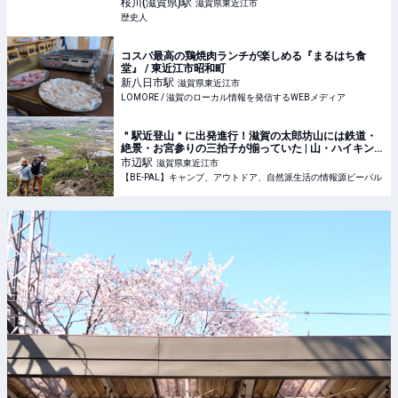
｜ 歴史人
桜川(滋賀県)
駅
滋賀県東近江市
歴史人
コスパ最高の鶏焼肉ランチが楽しめる『まるはち食
堂』 / 東近江市昭和町
新八日市
駅
滋賀県東近江市
LOMORE / 滋賀のローカル情報を発信するWEBメディア
＂駅近登山＂に出発進行！滋賀の太郎坊山には鉄道・
絶景・お宮参りの三拍子が揃っていた | 山・ハイキン
グ・クライミング 【BE-PAL】キャンプ、アウトド
市辺
駅
滋賀県東近江市
ア、自然派生活の情報源ビーパル
【BE-PAL】キャンプ、アウトドア、自然派生活の情報源ビーパル