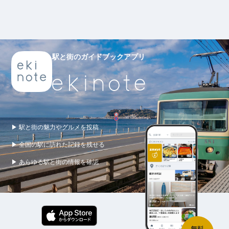
駅と街のガイドブックアプリ
▶ 駅と街の魅力やグルメを投稿
▶ 全国の駅に訪れた記録を残せる
▶ あらゆる駅と街の情報を確認