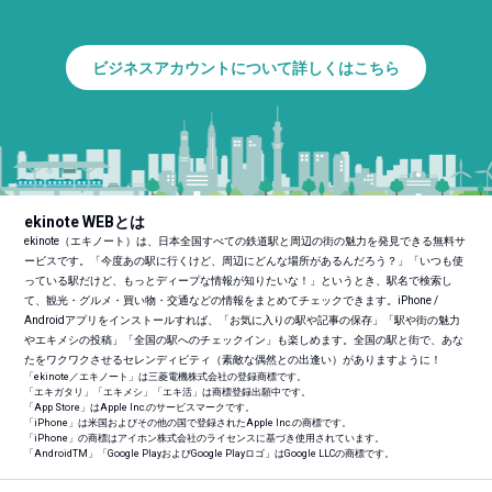
ビジネスアカウントについて詳しくはこちら
ekinote WEBとは
ekinote（エキノート）は、日本全国すべての鉄道駅と周辺の街の魅力を発見できる無料サ
ービスです。「今度あの駅に行くけど、周辺にどんな場所があるんだろう？」「いつも使
っている駅だけど、もっとディープな情報が知りたいな！」というとき、駅名で検索し
て、観光・グルメ・買い物・交通などの情報をまとめてチェックできます。iPhone /
Androidアプリをインストールすれば、「お気に入りの駅や記事の保存」「駅や街の魅力
やエキメシの投稿」「全国の駅へのチェックイン」も楽しめます。全国の駅と街で、あな
たをワクワクさせるセレンディピティ（素敵な偶然との出逢い）がありますように！
「ekinote／エキノート」は三菱電機株式会社の登録商標です。
「エキガタリ」「エキメシ」「エキ活」は商標登録出願中です。
「App Store」はApple Inc.のサービスマークです。
「iPhone」は米国およびその他の国で登録されたApple Inc.の商標です。
「iPhone」の商標はアイホン株式会社のライセンスに基づき使用されています。
「Android
TM
」「Google PlayおよびGoogle Playロゴ」はGoogle LLCの商標です。