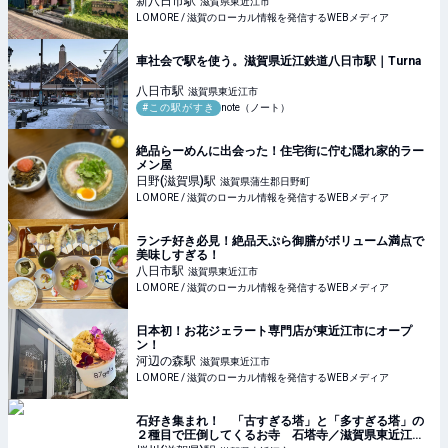
新八日市
駅
滋賀県東近江市
LOMORE / 滋賀のローカル情報を発信するWEBメディア
車社会で駅を使う。滋賀県近江鉄道八日市駅｜Turna
八日市
駅
滋賀県東近江市
#この駅がすき
note（ノート）
絶品らーめんに出会った！住宅街に佇む隠れ家的ラー
メン屋
日野(滋賀県)
駅
滋賀県蒲生郡日野町
LOMORE / 滋賀のローカル情報を発信するWEBメディア
ランチ好き必見！絶品天ぷら御膳がボリューム満点で
美味しすぎる！
八日市
駅
滋賀県東近江市
LOMORE / 滋賀のローカル情報を発信するWEBメディア
日本初！お花ジェラート専門店が東近江市にオープ
ン！
河辺の森
駅
滋賀県東近江市
LOMORE / 滋賀のローカル情報を発信するWEBメディア
石好き集まれ！ 「古すぎる塔」と「多すぎる塔」の
２種目で圧倒してくるお寺 石塔寺／滋賀県東近江市