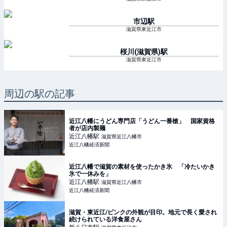
市辺
駅
滋賀県東近江市
桜川(滋賀県)
駅
滋賀県東近江市
周辺の駅の記事
近江八幡にうどん専門店「うどん一番槍」 国家資格
者が店内製麺
近江八幡
駅
滋賀県近江八幡市
近江八幡経済新聞
近江八幡で滋賀の素材を使ったかき氷 「冷たいかき
氷で一休みを」
近江八幡
駅
滋賀県近江八幡市
近江八幡経済新聞
滋賀・東近江/ピンクの外観が目印。地元で長く愛され
続けられている洋食屋さん