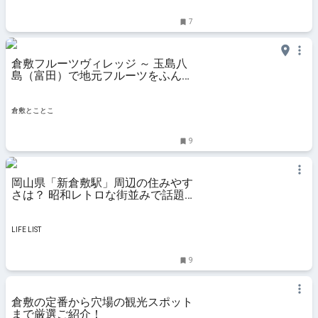
7
倉敷フルーツヴィレッジ ～ 玉島八
島（富田）で地元フルーツをふんだ
んに使ったスイーツカフェ＆産直マ
ーケット - 倉敷とことこ
倉敷とことこ
9
岡山県「新倉敷駅」周辺の住みやす
さは？ 昭和レトロな街並みで話題
の「玉島商店街」周辺も紹介
LIFE LIST
9
倉敷の定番から穴場の観光スポット
まで厳選ご紹介！