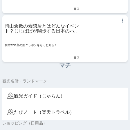
3
岡山倉敷の素隠居とはどんなイベン
ト？じじばばが闊歩する日本のハロ
ウィンだった？ ｜ 和樂web 美
の国ニッポンをもっと知る！
和樂web 美の国ニッポンをもっと知る！
3
マチ
観光名所・ランドマーク
観光ガイド（じゃらん）
たびノート（楽天トラベル）
ショッピング（日用品）