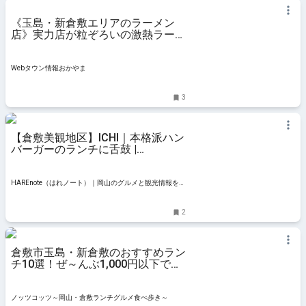
《玉島・新倉敷エリアのラーメン
店》実力店が粒ぞろいの激熱ラーメ
ンスポット。話題を集める個性派３
軒をご紹介。 - Webタウン情報おか
やま
Webタウン情報おかやま
3
【倉敷美観地区】ICHI｜本格派ハン
バーガーのランチに舌鼓 |
HAREnote（はれノート）｜岡山の
グルメと観光情報を発信するWEB
マガジン
HAREnote（はれノート）｜岡山のグルメと観光情報を発
信するWEBマガジン
2
倉敷市玉島・新倉敷のおすすめラン
チ10選！ぜ～んぶ1,000円以下でコ
スパ抜群
ノッツコッツ～岡山・倉敷ランチグルメ食べ歩き～