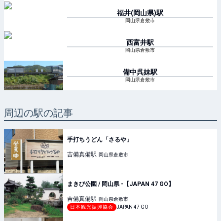
福井(岡山県)
駅
岡山県倉敷市
西富井
駅
岡山県倉敷市
備中呉妹
駅
岡山県倉敷市
周辺の駅の記事
手打ちうどん「さるや」
吉備真備
駅
岡山県倉敷市
まきび公園 / 岡山県 -【JAPAN 47 GO】
吉備真備
駅
岡山県倉敷市
日本観光振興協会
JAPAN 47 GO