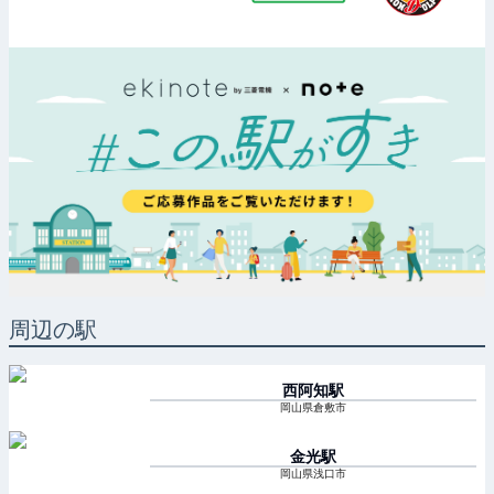
周辺の駅
西阿知
駅
岡山県倉敷市
金光
駅
岡山県浅口市