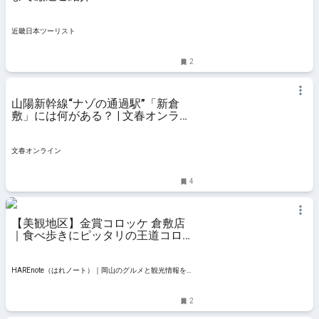
近畿日本ツーリスト
2
山陽新幹線“ナゾの通過駅”「新倉
敷」には何がある？ | 文春オンライ
ン
文春オンライン
4
【美観地区】金賞コロッケ 倉敷店
｜食べ歩きにピッタリの王道コロッ
ケ&人気のチーズドッグ |
HAREnote（はれノート）｜岡山の
グルメと観光情報を発信するWEB
HAREnote（はれノート）｜岡山のグルメと観光情報を発
マガジン
信するWEBマガジン
2