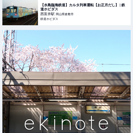
【水島臨海鉄道】カルタ列車運転【お正月だし】 | 鉄
道ホビダス
西富井
駅
岡山県倉敷市
鉄道ホビダス