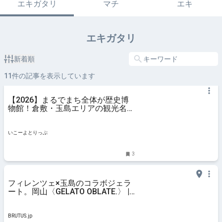
エキガタリ
マチ
エキ
エキガタリ
新着順
11
件の記事を表示しています
【2026】まるでまち全体が歴史博
物館！倉敷・玉島エリアの観光名所
9選 夏の家族旅行におすすめ | いこ
ーよとりっぷ
いこーよとりっぷ
3
フィレンツェ×玉島のコラボジェラ
ート。岡山〈GELATO OBLATE.〉 |
ブルータス| BRUTUS.jp
BRUTUS.jp