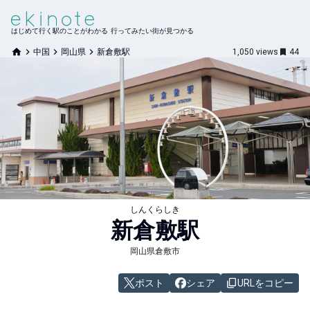
はじめて行く駅のことがわかる 行ってみたい街が見つかる
中国
岡山県
新倉敷駅
1,050
views
44
しんくらしき
新倉敷
駅
岡山県倉敷市
ポスト
シェア
URLをコピー