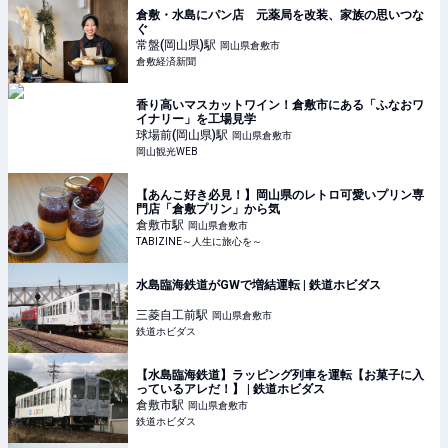
倉敷・水島にパン店 元薬局を改装、家族の思いつな
ぐ
常盤(岡山県)
駅
岡山県倉敷市
倉敷経済新聞
香り高いマスカットワイン！倉敷市にある「ふなおワ
イナリー」を工場見学
球場前(岡山県)
駅
岡山県倉敷市
岡山観光WEB
【あんこ好き必見！】岡山県のレトロ可愛いプリン専
門店「倉敷プリン」から気
倉敷市
駅
岡山県倉敷市
TABIZINE～人生に旅心を～
水島臨海鉄道がGWで増結運転 | 鉄道ホビダス
三菱自工前
駅
岡山県倉敷市
鉄道ホビダス
【水島臨海鉄道】ラッピング列車を運転【お菓子に入
っているアレだ！】 | 鉄道ホビダス
倉敷市
駅
岡山県倉敷市
鉄道ホビダス