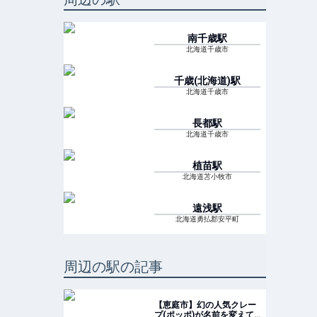
南千歳
駅
北海道千歳市
千歳(北海道)
駅
北海道千歳市
長都
駅
北海道千歳市
植苗
駅
北海道苫小牧市
遠浅
駅
北海道勇払郡安平町
周辺の駅の記事
【恵庭市】幻の人気クレー
プ(ポッポ)が名前を変えて