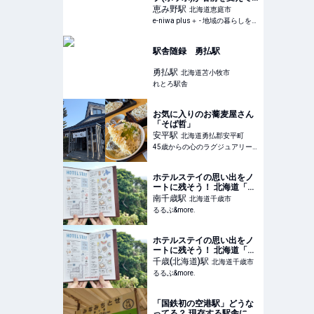
復活！その名も「PoPo 」
恵み野
駅
北海道恵庭市
- e-niwa plus＋
e-niwa plus＋ - 地域の暮らしをもっと楽しく、もっとプラスに。
駅舎随録 勇払駅
勇払
駅
北海道苫小牧市
れとろ駅舎
お気に入りのお蕎麦屋さん
「そば哲」
安平
駅
北海道勇払郡安平町
45歳からの心のラグジュアリーメディア
ホテルステイの思い出をノ
ートに残そう！ 北海道「雨
ノ日と夕やけ」へ
南千歳
駅
北海道千歳市
【mini_minorの旅ノートレ
るるぶ&more.
ッスンvol.8】｜るるぶ
&more.
ホテルステイの思い出をノ
ートに残そう！ 北海道「雨
ノ日と夕やけ」へ
千歳(北海道)
駅
北海道千歳市
【mini_minorの旅ノートレ
るるぶ&more.
ッスンvol.8】｜るるぶ
&more.
「国鉄初の空港駅」どうな
ってる？ 現存する駅舎に