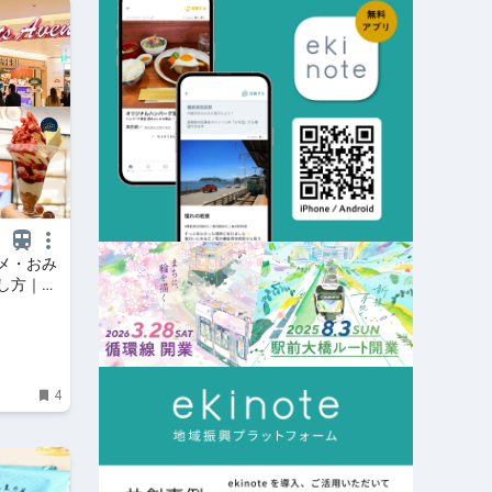
メ・おみ
し方｜る
4