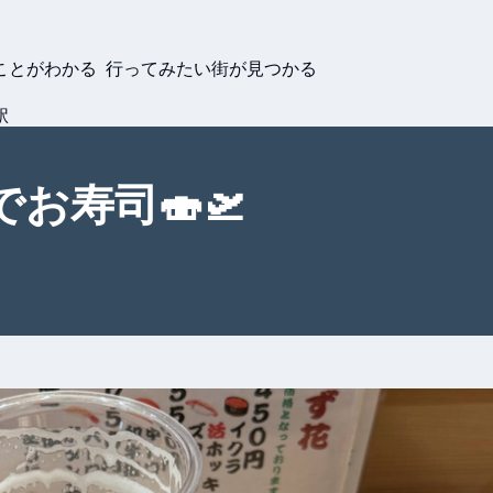
ことがわかる 行ってみたい街が見つかる
駅
お寿司🍣🛫