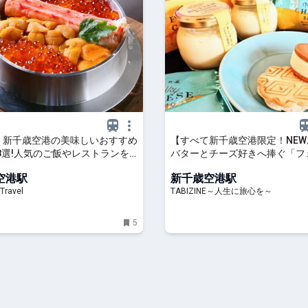
5】新千歳空港の美味しいおすすめ
【すべて新千歳空港限定！NE
8選!人気のご飯やレストランを
バターとチーズ好きへ捧ぐ「フ
ラ・テール美瑛」オープン！人気
空港駅
新千歳空港駅
は？ | TABIZINE～人生に旅心を
Travel
TABIZINE～人生に旅心を～
5