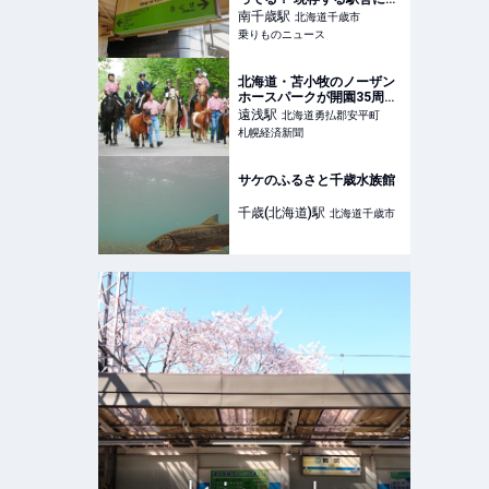
は”面影”が… 話題の「成田
南千歳
駅
北海道千歳市
空港駅の将来」とは異なる
乗りものニュース
現在 | 乗りものニュース
北海道・苫小牧のノーザン
ホースパークが開園35周
年 記念イベントも
遠浅
駅
北海道勇払郡安平町
札幌経済新聞
サケのふるさと千歳水族館
千歳(北海道)
駅
北海道千歳市