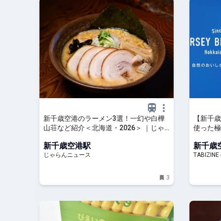
新千歳空港のラーメン3選！一幻や白樺
【新千歳
山荘など紹介＜北海道・2026＞ ｜じゃ
使った極
らんニュース
BROWN
新千歳空港駅
新千歳
TABIZ
じゃらんニュース
TABIZI
3