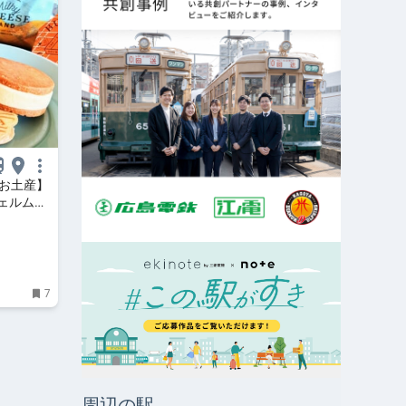
Wお土産】
ェルム
TOP3
～
7
周辺の駅