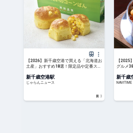
【2026】新千歳空港で買える「北海道お
【202
土産」おすすめ18選！限定品や定番スイ
グルメ3
ーツを厳選 ｜じゃらんニュース
紹介
新千歳空港駅
新千歳
じゃらんニュース
NAVITIME 
3