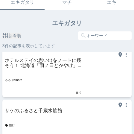
エキガタリ
マチ
エキ
エキガタリ
新着順
3
件の記事を表示しています
ホテルステイの思い出をノートに残
そう！ 北海道「雨ノ日と夕やけ」
へ【mini_minorの旅ノートレッス
ンvol.8】｜るるぶ&more.
るるぶ&more.
9
サケのふるさと千歳水族館
旅行