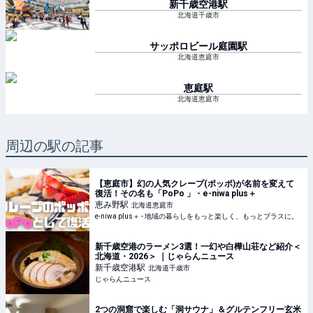
新千歳空港
駅
北海道千歳市
サッポロビール庭園
駅
北海道恵庭市
恵庭
駅
北海道恵庭市
周辺の駅の記事
【恵庭市】幻の人気クレープ(ポッポ)が名前を変えて
復活！その名も「PoPo 」 - e-niwa plus＋
恵み野
駅
北海道恵庭市
e-niwa plus＋ - 地域の暮らしをもっと楽しく、もっとプラスに。
新千歳空港のラーメン3選！一幻や白樺山荘など紹介＜
北海道・2026＞ ｜じゃらんニュース
新千歳空港
駅
北海道千歳市
じゃらんニュース
2つの洞窟で楽しむ「洞サウナ」＆グルテンフリー玄米