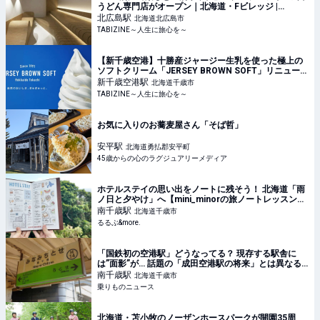
うどん専門店がオープン｜北海道・Fビレッジ |
TABIZINE～人生に旅心を～
北広島
駅
北海道北広島市
TABIZINE～人生に旅心を～
【新千歳空港】十勝産ジャージー生乳を使った極上の
ソフトクリーム「JERSEY BROWN SOFT」リニューア
ルオープン | TABIZINE～人生に旅心を～
新千歳空港
駅
北海道千歳市
TABIZINE～人生に旅心を～
お気に入りのお蕎麦屋さん「そば哲」
安平
駅
北海道勇払郡安平町
45歳からの心のラグジュアリーメディア
ホテルステイの思い出をノートに残そう！ 北海道「雨
ノ日と夕やけ」へ【mini_minorの旅ノートレッスン
vol.8】｜るるぶ&more.
南千歳
駅
北海道千歳市
るるぶ&more.
「国鉄初の空港駅」どうなってる？ 現存する駅舎に
は”面影”が… 話題の「成田空港駅の将来」とは異なる
現在 | 乗りものニュース
南千歳
駅
北海道千歳市
乗りものニュース
北海道・苫小牧のノーザンホースパークが開園35周