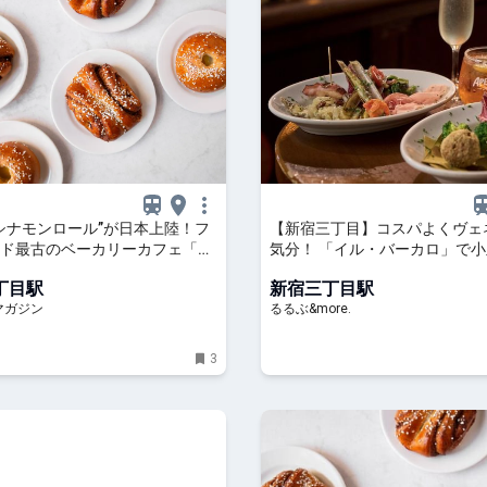
シナモンロール”が日本上陸！フ
【新宿三丁目】コスパよくヴェ
ド最古のベーカリーカフェ「エ
気分！ 「イル・バーカロ」で
初の常設店オープン（東京・新
ワインを楽しむ｜るるぶ&more
丁目駅
新宿三丁目駅
 食べログマガジン
マガジン
るるぶ&more.
3