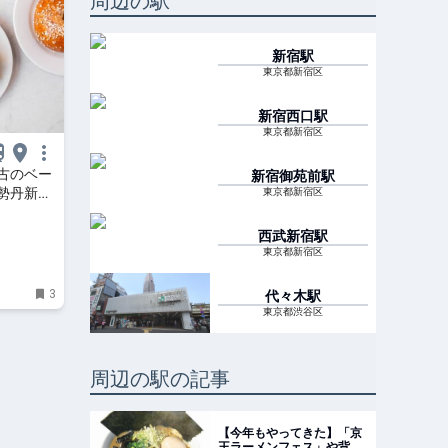
周辺の駅
新宿
駅
東京都新宿区
新宿西口
駅
東京都新宿区
古のベー
新宿御苑前
駅
勢丹新宿
東京都新宿区
生に旅心を
西武新宿
駅
東京都新宿区
3
代々木
駅
東京都渋谷区
周辺の駅の記事
【今年もやってきた】「京
王ラーメンフェス」や背徳