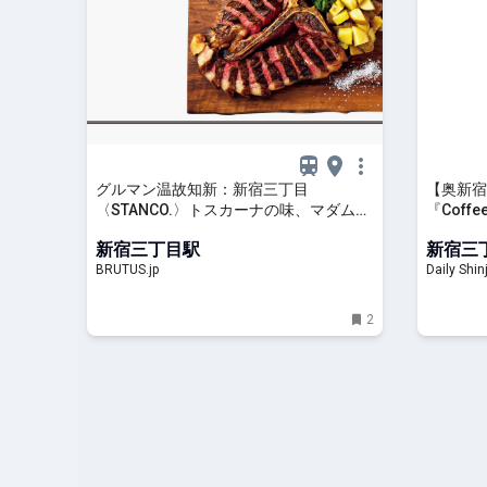
グルマン温故知新：新宿三丁目
【奥新宿
〈STANCO.〉トスカーナの味、マダムの
『Coff
推すワインと | ブルータス| BRUTUS.jp
トースト
新宿三丁目駅
新宿三
め
BRUTUS.jp
Daily Shin
2