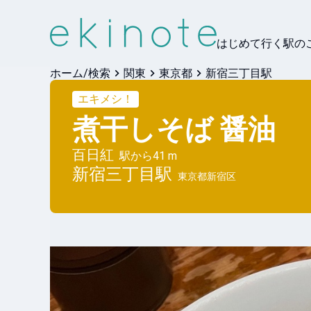
はじめて行く駅の
ホーム/検索
関東
東京都
新宿三丁目駅
エキメシ！
煮干しそば 醤油
百日紅
駅から
41 m
新宿三丁目
駅
東京都新宿区