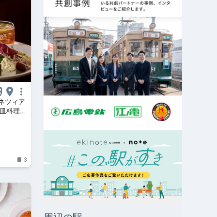
ネツィア
小皿料理と
.
3