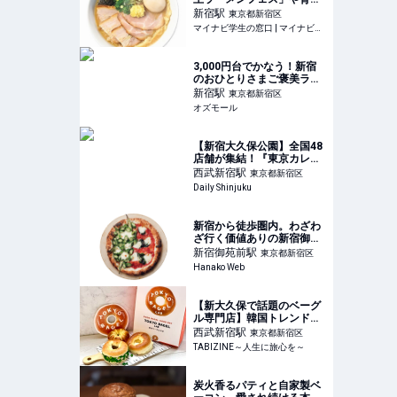
ひんやりスイーツが勢ぞろ
新宿
駅
東京都新宿区
いする京王百貨店「大北海
マイナビ学生の窓口 | マイナビ学生の窓口
道展」開催 #Z世代Pick | マ
イナビ学生の窓口
3,000円台でかなう！新宿
のおひとりさまご褒美ラン
チ5選。ホテルランチやカ
新宿
駅
東京都新宿区
ウンター席で贅沢時間 -
オズモール
OZmall
【新宿大久保公園】全国48
店舗が集結！『東京カレー
万博2026』が9月11日より
西武新宿
駅
東京都新宿区
開催！自分だけの“あいがけ
Daily Shinjuku
カレー”が楽しめる！
新宿から徒歩圏内。わざわ
ざ行く価値ありの新宿御苑
のグルメ7選
新宿御苑前
駅
東京都新宿区
Hanako Web
【新大久保で話題のベーグ
ル専門店】韓国トレンド
×NYスタイルのベーグル専
西武新宿
駅
東京都新宿区
門店「TOKYO BAGEL
TABIZINE～人生に旅心を～
LAB」の人気TOP3を実食
レビュー
炭火香るパティと自家製ベ