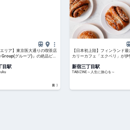
エリア】東京医大通りの喫茶店
【日本初上陸】フィンランド最
ee Group(グループ)』の絶品ピザ
カリーカフェ「エクベリ」が伊
！モーニングやランチにおすす
店にオープン | TABIZINE～人
丁目駅
新宿三丁目駅
～
juku
TABIZINE～人生に旅心を～
3