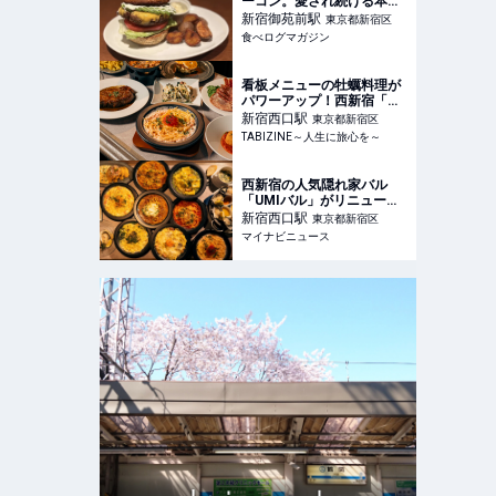
ーコン。愛され続ける本格
グルメバーガー（東京・新
新宿御苑前
駅
東京都新宿区
宿御苑前） | 食べログマガ
食べログマガジン
ジン
看板メニューの牡蠣料理が
パワーアップ！西新宿「魚
介イタリアン&
新宿西口
駅
東京都新宿区
TABIZINE～人生に旅心を～
西新宿の人気隠れ家バル
「UMIバル」がリニューア
ル、牡蠣メニューと新感覚
新宿西口
駅
東京都新宿区
パスタを強化
マイナビニュース