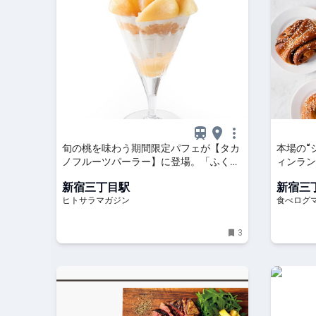
旬の桃を味わう期間限定パフェが【タカ
本場の“
ノフルーツパーラー】に登場。「ふくし
ィンラン
まの桃フェア」を開催 │ ヒトサラマ
クベリ」
新宿三丁目駅
新宿三
ガジン
宿） |
ヒトサラマガジン
食べログ
3