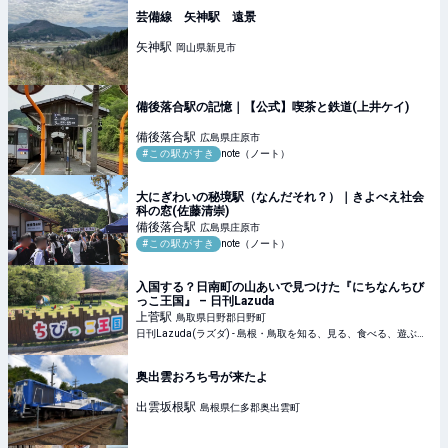
芸備線 矢神駅 遠景
矢神
駅
岡山県新見市
備後落合駅の記憶｜【公式】喫茶と鉄道(上井ケイ)
備後落合
駅
広島県庄原市
#この駅がすき
note（ノート）
大にぎわいの秘境駅（なんだそれ？）｜きよべえ社会
科の窓(佐藤清崇)
備後落合
駅
広島県庄原市
#この駅がすき
note（ノート）
入国する？日南町の山あいで見つけた『にちなんちび
っこ王国』 – 日刊Lazuda
上菅
駅
鳥取県日野郡日野町
日刊Lazuda(ラズダ) - 島根・鳥取を知る、見る、食べる、遊ぶ、暮らすWebマガジン
奥出雲おろち号が来たよ
出雲坂根
駅
島根県仁多郡奥出雲町