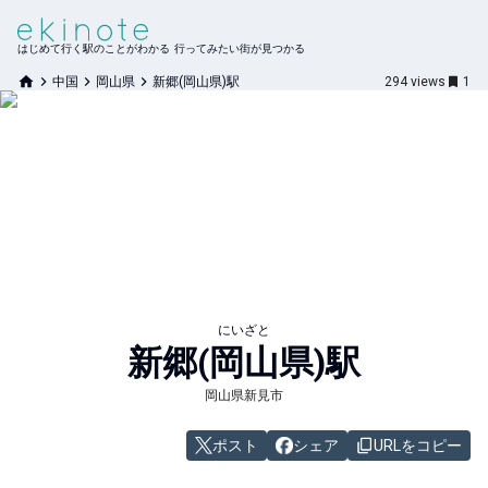
はじめて行く駅のことがわかる 行ってみたい街が見つかる
中国
岡山県
新郷(岡山県)駅
294
views
1
にいざと
新郷(岡山県)
駅
岡山県新見市
ポスト
シェア
URLをコピー