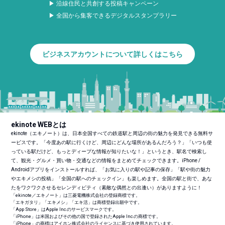
▶ 沿線住民と共創する投稿キャンペーン
▶ 全国から集客できるデジタルスタンプラリー
ビジネスアカウントについて詳しくはこちら
ekinote WEBとは
ekinote（エキノート）は、日本全国すべての鉄道駅と周辺の街の魅力を発見できる無料サ
ービスです。「今度あの駅に行くけど、周辺にどんな場所があるんだろう？」「いつも使
っている駅だけど、もっとディープな情報が知りたいな！」というとき、駅名で検索し
て、観光・グルメ・買い物・交通などの情報をまとめてチェックできます。iPhone /
Androidアプリをインストールすれば、「お気に入りの駅や記事の保存」「駅や街の魅力
やエキメシの投稿」「全国の駅へのチェックイン」も楽しめます。全国の駅と街で、あな
たをワクワクさせるセレンディピティ（素敵な偶然との出逢い）がありますように！
「ekinote／エキノート」は三菱電機株式会社の登録商標です。
「エキガタリ」「エキメシ」「エキ活」は商標登録出願中です。
「App Store」はApple Inc.のサービスマークです。
「iPhone」は米国およびその他の国で登録されたApple Inc.の商標です。
「iPhone」の商標はアイホン株式会社のライセンスに基づき使用されています。