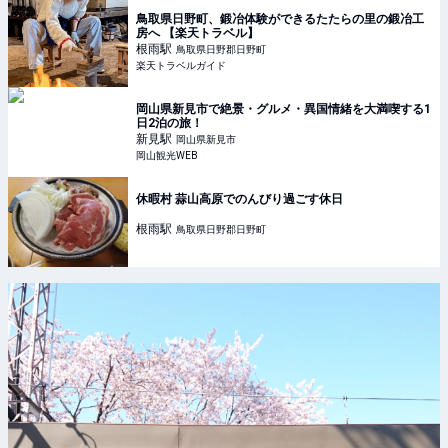
鳥取県日野町、鍛冶体験ができるたたらの里の鍛冶工
房へ 【楽天トラベル】
根雨
駅
鳥取県日野郡日野町
楽天トラベルガイド
岡山県新見市で絶景・グルメ・異国情緒を大満喫する1
日2泊の旅！
新見
駅
岡山県新見市
岡山観光WEB
休暇村 蒜山高原でのんびり過ごす休日
根雨
駅
鳥取県日野郡日野町