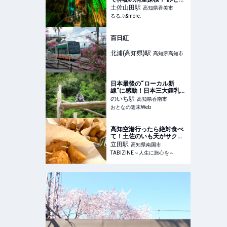
ろ＆コースを徹底ガイド｜
土佐山田
駅
高知県香美市
るるぶ&more.
るるぶ&more.
百日紅
北浦(高知県)
駅
高知県高知市
日本最後の“ローカル新
線”に感動！日本三大鍾乳洞
「龍河洞」に興奮！ドキド
のいち
駅
高知県香南市
キが止まらない【高知旅】
おとなの週末Web
1日目 - おとなの週末Web
高知空港行ったら絶対食べ
て！土佐のいも天がサクジ
ュワッと罪深いおいしさ
立田
駅
高知県南国市
【編集部ブログ】 |
TABIZINE～人生に旅心を～
TABIZINE～人生に旅心を
～