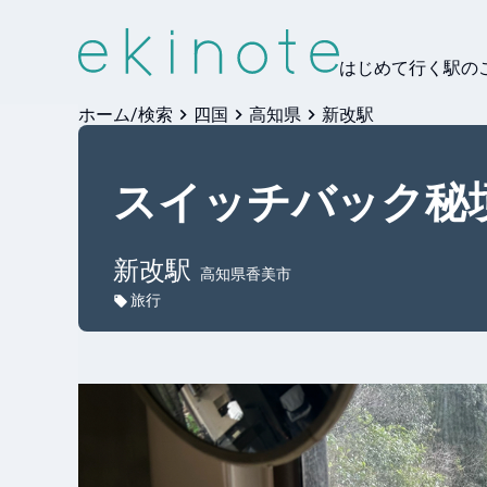
はじめて行く駅の
ホーム/検索
四国
高知県
新改駅
スイッチバック秘
新改
駅
高知県香美市
旅行