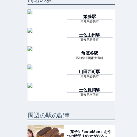
繁藤
駅
高知県香美市
土佐山田
駅
高知県香美市
角茂谷
駅
高知県長岡郡大豊町
山田西町
駅
高知県香美市
土佐長岡
駅
高知県南国市
周辺の駅の記事
「菓子's FootoMee」おや
つの時間 おなかがなる～！