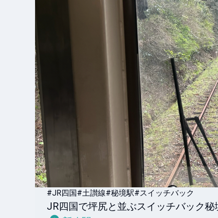
#JR四国
#土讃線
#秘境駅
#スイッチバック
JR四国で坪尻と並ぶスイッチバック秘