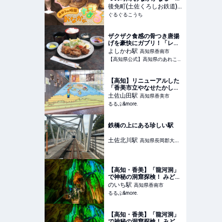
｜ぐるぐるこうち
後免町(土佐くろしお鉄道)
駅
ぐるぐるこうち
高知県南国市
ザクザク食感の骨つき唐揚
げを豪快にガブリ！「レス
トランかとり」ほっとこう
よしかわ
駅
高知県香南市
ちオススメ高知ランチ情報 |
【高知県公式】高知県のあれこれ深掘りサイト「高知家の◯◯」 | 【高知県公式】高知家の〇〇は、高知県のグルメ・観光・イベント・レジャー・移住等のあれこれ情報をお届けするまとめサイトです。
【高知県公式】高知県のあ
れこれ深掘りサイト「高知
家の◯◯」
【高知】リニューアルした
「香美市立やなせたかし記
念館 アンパンマンミュージ
土佐山田
駅
高知県香美市
アム」へ｜るるぶ&more.
るるぶ&more.
鉄橋の上にある珍しい駅
土佐北川
駅
高知県長岡郡大豊
町
【高知・香美】「龍河洞」
で神秘の洞窟探検！ みどこ
ろ＆コースを徹底ガイド｜
のいち
駅
高知県香南市
るるぶ&more.
るるぶ&more.
【高知・香美】「龍河洞」
で神秘の洞窟探検！ みどこ