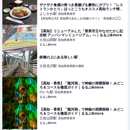
ザクザク食感の骨つき唐揚げを豪快にガブリ！「レス
トランかとり」ほっとこうちオススメ高知ランチ情報 |
【高知県公式】高知県のあれこれ深掘りサイト「高知
よしかわ
駅
高知県香南市
家の◯◯」
【高知県公式】高知県のあれこれ深掘りサイト「高知家の◯◯」 | 【高知県公式】高知家の〇〇は、高知県のグルメ・観光・イベント・レジャー・移住等のあれこれ情報をお届けするまとめサイトです。
【高知】リニューアルした「香美市立やなせたかし記
念館 アンパンマンミュージアム」へ｜るるぶ&more.
土佐山田
駅
高知県香美市
るるぶ&more.
鉄橋の上にある珍しい駅
土佐北川
駅
高知県長岡郡大豊町
【高知・香美】「龍河洞」で神秘の洞窟探検！ みどこ
ろ＆コースを徹底ガイド｜るるぶ&more.
のいち
駅
高知県香南市
るるぶ&more.
【高知・香美】「龍河洞」で神秘の洞窟探検！ みどこ
ろ＆コースを徹底ガイド｜るるぶ&more.
土佐山田
駅
高知県香美市
るるぶ&more.