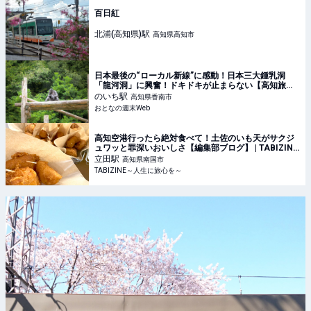
百日紅
北浦(高知県)
駅
高知県高知市
日本最後の“ローカル新線”に感動！日本三大鍾乳洞
「龍河洞」に興奮！ドキドキが止まらない【高知旅】1
日目 - おとなの週末Web
のいち
駅
高知県香南市
おとなの週末Web
高知空港行ったら絶対食べて！土佐のいも天がサクジ
ュワッと罪深いおいしさ【編集部ブログ】 | TABIZINE
～人生に旅心を～
立田
駅
高知県南国市
TABIZINE～人生に旅心を～