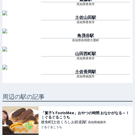
高知県香美市
土佐山田
駅
高知県香美市
角茂谷
駅
高知県長岡郡大豊町
山田西町
駅
高知県香美市
土佐長岡
駅
高知県南国市
周辺の駅の記事
「菓子's FootoMee」おやつの時間 おなかがなる～！
｜ぐるぐるこうち
後免町(土佐くろしお鉄道)
駅
高知県南国市
ぐるぐるこうち