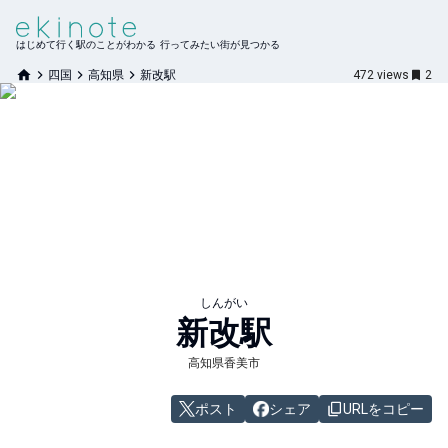
はじめて行く駅のことがわかる 行ってみたい街が見つかる
四国
高知県
新改駅
472
views
2
しんがい
新改
駅
高知県香美市
ポスト
シェア
URLをコピー