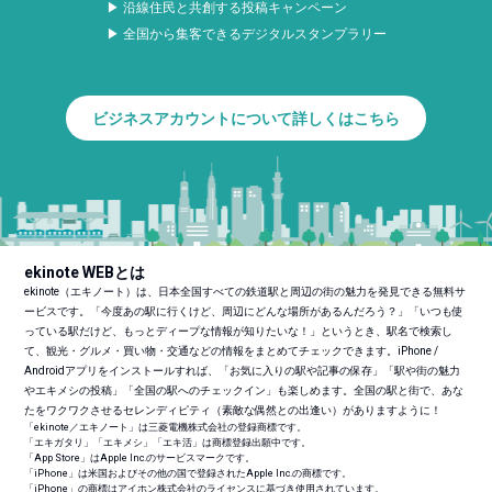
▶ 沿線住民と共創する投稿キャンペーン
▶ 全国から集客できるデジタルスタンプラリー
ビジネスアカウントについて詳しくはこちら
ekinote WEBとは
ekinote（エキノート）は、日本全国すべての鉄道駅と周辺の街の魅力を発見できる無料サ
ービスです。「今度あの駅に行くけど、周辺にどんな場所があるんだろう？」「いつも使
っている駅だけど、もっとディープな情報が知りたいな！」というとき、駅名で検索し
て、観光・グルメ・買い物・交通などの情報をまとめてチェックできます。iPhone /
Androidアプリをインストールすれば、「お気に入りの駅や記事の保存」「駅や街の魅力
やエキメシの投稿」「全国の駅へのチェックイン」も楽しめます。全国の駅と街で、あな
たをワクワクさせるセレンディピティ（素敵な偶然との出逢い）がありますように！
「ekinote／エキノート」は三菱電機株式会社の登録商標です。
「エキガタリ」「エキメシ」「エキ活」は商標登録出願中です。
「App Store」はApple Inc.のサービスマークです。
「iPhone」は米国およびその他の国で登録されたApple Inc.の商標です。
「iPhone」の商標はアイホン株式会社のライセンスに基づき使用されています。