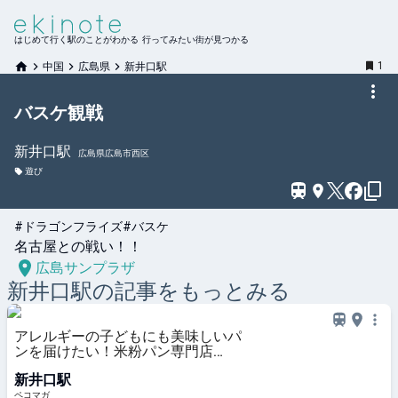
はじめて行く駅のことがわかる 行ってみたい街が見つかる
1
中国
広島県
新井口駅
バスケ観戦
新井口
駅
広島県広島市西区
遊び
#ドラゴンフライズ
#バスケ
名古屋との戦い！！
広島サンプラザ
新井口
駅の記事をもっとみる
アレルギーの子どもにも美味しいパ
ンを届けたい！米粉パン専門店
COCOROBAをレポ
新井口駅
ペコマガ