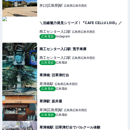
井口(広島県)
駅
広島県広島市西区
＼沿線魅力発見シリーズ！『CAFE CELLU LOID』／
商工センター入口
駅
広島県広島市西区
広島電鉄
Instagram
商工センター入口駅: 荒手車庫
商工センター入口
駅
広島県広島市西区
広島電鉄
広島電鉄
草津南: 旧草津灯台
草津南
駅
広島県広島市西区
広島電鉄
広島電鉄
草津駅: 坂井屋
草津(広島県)
駅
広島県広島市西区
広島電鉄
広島電鉄
草津南駅: 旧草津灯台でパルクール体験