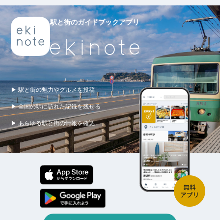
駅と街のガイドブックアプリ
▶ 駅と街の魅力やグルメを投稿
▶ 全国の駅に訪れた記録を残せる
▶ あらゆる駅と街の情報を確認