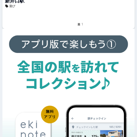
新井口駅
遊び
1