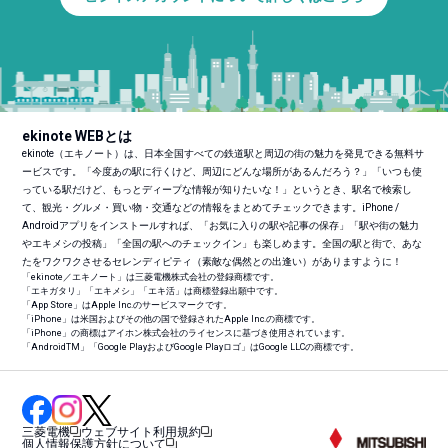
ekinote WEBとは
ekinote（エキノート）は、日本全国すべての鉄道駅と周辺の街の魅力を発見できる無料サ
ービスです。「今度あの駅に行くけど、周辺にどんな場所があるんだろう？」「いつも使
っている駅だけど、もっとディープな情報が知りたいな！」というとき、駅名で検索し
て、観光・グルメ・買い物・交通などの情報をまとめてチェックできます。iPhone /
Androidアプリをインストールすれば、「お気に入りの駅や記事の保存」「駅や街の魅力
やエキメシの投稿」「全国の駅へのチェックイン」も楽しめます。全国の駅と街で、あな
たをワクワクさせるセレンディピティ（素敵な偶然との出逢い）がありますように！
「ekinote／エキノート」は三菱電機株式会社の登録商標です。
「エキガタリ」「エキメシ」「エキ活」は商標登録出願中です。
「App Store」はApple Inc.のサービスマークです。
「iPhone」は米国およびその他の国で登録されたApple Inc.の商標です。
「iPhone」の商標はアイホン株式会社のライセンスに基づき使用されています。
「Android
TM
」「Google PlayおよびGoogle Playロゴ」はGoogle LLCの商標です。
三菱電機
ウェブサイト利用規約
個人情報保護方針について