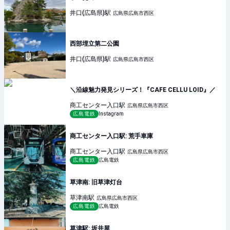
井口(広島県)
駅
広島県広島市西区
西部埋立第二公園
井口(広島県)
駅
広島県広島市西区
＼沿線魅力発見シリーズ！『CAFE CELLU LOID』／
商工センター入口
駅
広島県広島市西区
広島電鉄
Instagram
商工センター入口駅: 荒手車庫
商工センター入口
駅
広島県広島市西区
広島電鉄
広島電鉄
草津南: 旧草津灯台
草津南
駅
広島県広島市西区
広島電鉄
広島電鉄
草津駅: 坂井屋