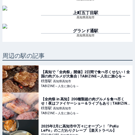
上町五丁目
駅
高知県高知市
グランド通
駅
高知県高知市
周辺の駅の記事
【高知で「全肉祭」開催】2日間で食べ尽くせない！全
国の肉グルメが大集合 | TABIZINE～人生に旅心を～
枡形
駅
高知県高知市
TABIZINE～人生に旅心を～
【全肉祭 in 高知】200種類超の肉グルメを食べ尽く
せ！夜はファイヤーショー＆ライブもあり | TABIZINE
～人生に旅心を～
枡形
駅
高知県高知市
TABIZINE～人生に旅心を～
2025年2月に高知市中万々にオープン！「PuKu
LePo」のこだわりクレープ 【楽天トラベル】