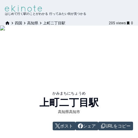
はじめて行く駅のことがわかる 行ってみたい街が見つかる
四国
高知県
上町二丁目駅
205
views
0
かみまちにちょうめ
上町二丁目
駅
高知県高知市
ポスト
シェア
URLをコピー