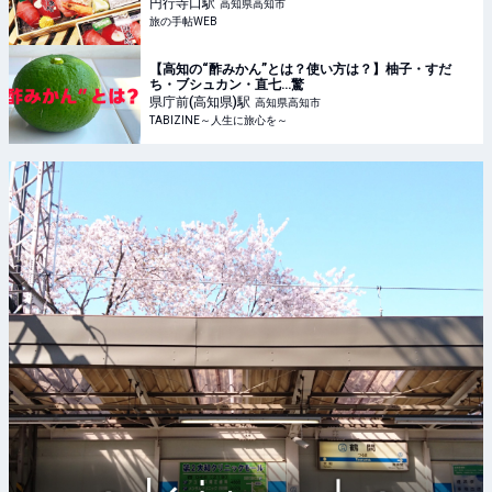
の手帖WEB
円行寺口
駅
高知県高知市
旅の手帖WEB
【高知の“酢みかん”とは？使い方は？】柚子・すだ
ち・ブシュカン・直七…驚
県庁前(高知県)
駅
高知県高知市
TABIZINE～人生に旅心を～