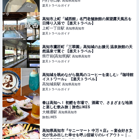
円行寺口
駅
高知県高知市
楽天トラベルガイド
高知市上町「城西館」名門老舗旅館の展望露天風呂を
日帰り入浴で 【楽天トラベル】
上町一丁目
駅
高知県高知市
楽天トラベルガイド
高知市鷹匠町「三翠園」高知城のお膝元 温泉旅館の天
然温泉で寛ぐ 【楽天トラベル】
県庁前(高知県)
駅
高知県高知市
楽天トラベルガイド
高知城を眺めながら龍馬のコーヒーを楽しむ♪『珈琲館
イストワール』 【楽天トラベル】
高知城前
駅
高知県高知市
楽天トラベルガイド
春は高知へ！ 初鰹を市場で、酒蔵で、さまざまな地酒
と楽しむ飲み旅｜旅色LIKES
大橋通
駅
高知県高知市
旅色LIKES
高知県高知市『サニーマート 中万々店』～宴会好き文
化が生み出した幸せを呼ぶ掟破りのレイアウト～｜旅