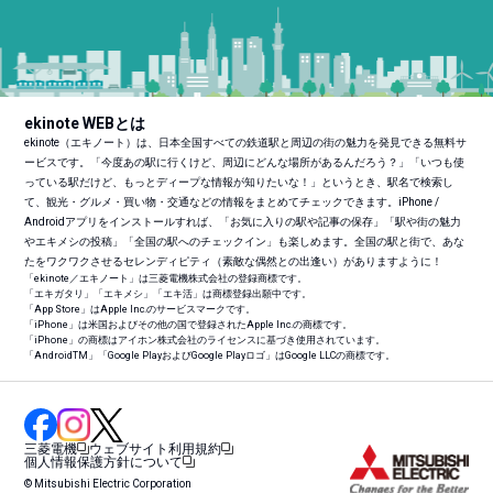
ekinote WEBとは
ekinote（エキノート）は、日本全国すべての鉄道駅と周辺の街の魅力を発見できる無料サ
ービスです。「今度あの駅に行くけど、周辺にどんな場所があるんだろう？」「いつも使
っている駅だけど、もっとディープな情報が知りたいな！」というとき、駅名で検索し
て、観光・グルメ・買い物・交通などの情報をまとめてチェックできます。iPhone /
Androidアプリをインストールすれば、「お気に入りの駅や記事の保存」「駅や街の魅力
やエキメシの投稿」「全国の駅へのチェックイン」も楽しめます。全国の駅と街で、あな
たをワクワクさせるセレンディピティ（素敵な偶然との出逢い）がありますように！
「ekinote／エキノート」は三菱電機株式会社の登録商標です。
「エキガタリ」「エキメシ」「エキ活」は商標登録出願中です。
「App Store」はApple Inc.のサービスマークです。
「iPhone」は米国およびその他の国で登録されたApple Inc.の商標です。
「iPhone」の商標はアイホン株式会社のライセンスに基づき使用されています。
「Android
TM
」「Google PlayおよびGoogle Playロゴ」はGoogle LLCの商標です。
三菱電機
ウェブサイト利用規約
個人情報保護方針について
© Mitsubishi Electric Corporation