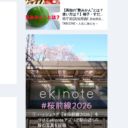
の手帖WEB
【高知の“酢みかん”とは？
使い方は？】柚子・すだ
ち・ブシュカン・直七…驚
県庁前(高知県)
駅
高知県高知
TABIZINE～人生に旅心を～
市