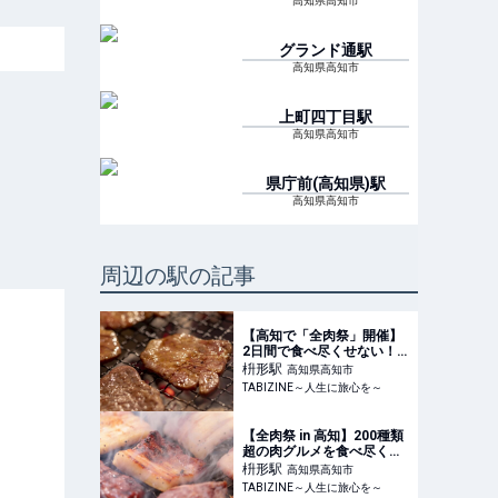
高知県高知市
グランド通
駅
高知県高知市
上町四丁目
駅
高知県高知市
県庁前(高知県)
駅
高知県高知市
周辺の駅の記事
【高知で「全肉祭」開催】
2日間で食べ尽くせない！
全国の肉グルメが大集合 |
枡形
駅
高知県高知市
TABIZINE～人生に旅心を
TABIZINE～人生に旅心を～
～
【全肉祭 in 高知】200種類
超の肉グルメを食べ尽く
せ！夜はファイヤーショー
枡形
駅
高知県高知市
＆ライブもあり | TABIZINE
TABIZINE～人生に旅心を～