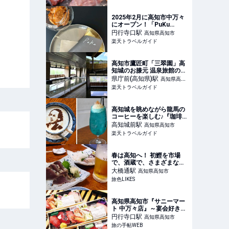
～人生に旅心を～
2025年2月に高知市中万々
にオープン！「PuKu
LePo」のこだわりクレー
円行寺口
駅
高知県高知市
プ 【楽天トラベル】
楽天トラベルガイド
高知市鷹匠町「三翠園」高
知城のお膝元 温泉旅館の天
然温泉で寛ぐ 【楽天トラベ
県庁前(高知県)
駅
高知県高知
ル】
楽天トラベルガイド
市
高知城を眺めながら龍馬の
コーヒーを楽しむ♪『珈琲館
イストワール』 【楽天トラ
高知城前
駅
高知県高知市
ベル】
楽天トラベルガイド
春は高知へ！ 初鰹を市場
で、酒蔵で、さまざまな地
酒と楽しむ飲み旅｜旅色
大橋通
駅
高知県高知市
LIKES
旅色LIKES
高知県高知市『サニーマー
ト 中万々店』～宴会好き文
化が生み出した幸せを呼ぶ
円行寺口
駅
高知県高知市
掟破りのレイアウト～｜旅
旅の手帖WEB