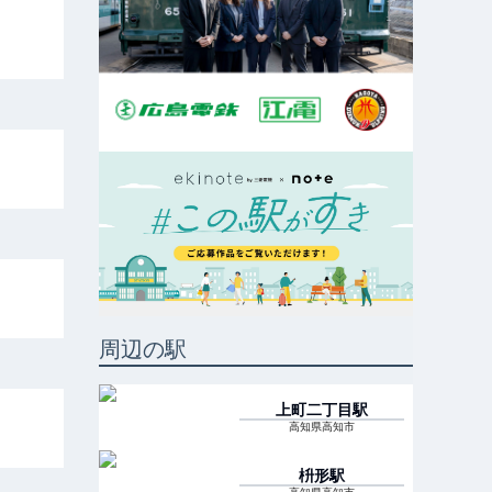
周辺の駅
上町二丁目
駅
高知県高知市
枡形
駅