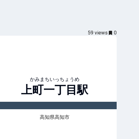
59
views
0
かみまちいっちょうめ
上町一丁目
駅
高知県高知市