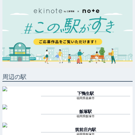
周辺の駅
下鴨生
駅
福岡県嘉麻市
飯塚
駅
福岡県飯塚市
筑前庄内
駅
福岡県飯塚市