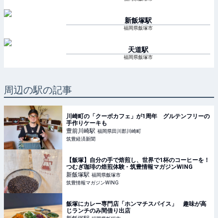
新飯塚
駅
福岡県飯塚市
天道
駅
福岡県飯塚市
周辺の駅の記事
川崎町の「クーボカフェ」が1周年 グルテンフリーの
手作りケーキも
豊前川崎
駅
福岡県田川郡川崎町
筑豊経済新聞
【飯塚】自分の手で焙煎し、世界で1杯のコーヒーを！
つむぎ珈琲の焙煎体験 - 筑豊情報マガジンWING
新飯塚
駅
福岡県飯塚市
筑豊情報マガジンWING
飯塚にカレー専門店「ホンマチスパイス」 趣味が高
じランチのみ間借り出店