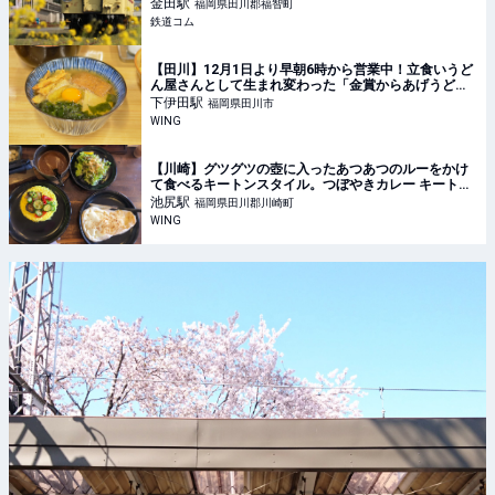
金田
駅
福岡県田川郡福智町
鉄道コム
【田川】12月1日より早朝6時から営業中！立食いうど
ん屋さんとして生まれ変わった「金賞からあげうど
ん」田川店 – WING
下伊田
駅
福岡県田川市
WING
【川崎】グツグツの壺に入ったあつあつのルーをかけ
て食べるキートンスタイル。つぼやきカレー キートン
の彩り野菜カレー – WING
池尻
駅
福岡県田川郡川崎町
WING