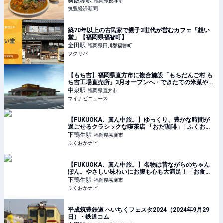
新飯塚
駅
福岡県飯塚市
筑豊経済新聞
築70年以上の古民家で親子3世代が営むカフェ「想い
堂」【福岡県福智町】
金田
駅
福岡県田川郡福智町
フクリパ
【もち吉】福岡県直方市に複合施設「もちだんご村 も
ち吉工場直売所」3月オープンへ - できたての米菓やお
餅、うどんを提供
中泉
駅
福岡県直方市
マイナビニュース
【FUKUOKA、真ん中旅。】ゆっくり、豊かな時間が
過ごせるクラシックな喫茶店 「おだ珈琲」 | ふくおか
ナビ
下鴨生
駅
福岡県嘉麻市
ふくおかナビ
【FUKUOKA、真ん中旅。】名物は昔ながらのちゃん
ぽん。やさしい味わいにお腹も心も大満足！「お食事
処 味よし」 | ふくおかナビ
下鴨生
駅
福岡県嘉麻市
ふくおかナビ
平成筑豊鉄道 へいちくフェスタ2024（2024年9月29
日） - 鉄道コム