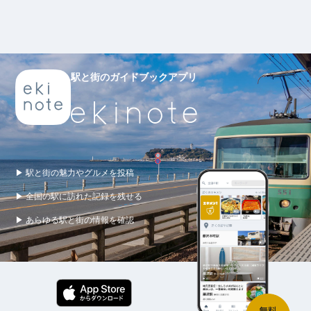
駅と街のガイドブックアプリ
▶ 駅と街の魅力やグルメを投稿
▶ 全国の駅に訪れた記録を残せる
▶ あらゆる駅と街の情報を確認