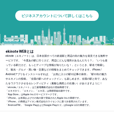
ビジネスアカウントについて詳しくはこちら
ekinote WEBとは
ekinote（エキノート）は、日本全国すべての鉄道駅と周辺の街の魅力を発見できる無料サ
ービスです。「今度あの駅に行くけど、周辺にどんな場所があるんだろう？」「いつも使
っている駅だけど、もっとディープな情報が知りたいな！」というとき、駅名で検索し
て、観光・グルメ・買い物・交通などの情報をまとめてチェックできます。iPhone /
Androidアプリをインストールすれば、「お気に入りの駅や記事の保存」「駅や街の魅力
やエキメシの投稿」「全国の駅へのチェックイン」も楽しめます。全国の駅と街で、あな
たをワクワクさせるセレンディピティ（素敵な偶然との出逢い）がありますように！
「ekinote／エキノート」は三菱電機株式会社の登録商標です。
「エキガタリ」「エキメシ」「エキ活」は商標登録出願中です。
「App Store」はApple Inc.のサービスマークです。
「iPhone」は米国およびその他の国で登録されたApple Inc.の商標です。
「iPhone」の商標はアイホン株式会社のライセンスに基づき使用されています。
「Android
TM
」「Google PlayおよびGoogle Playロゴ」はGoogle LLCの商標です。