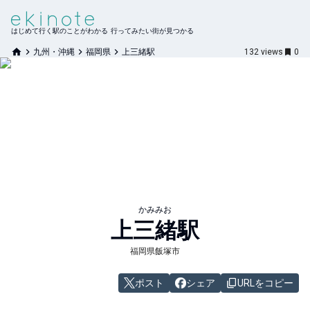
はじめて行く駅のことがわかる 行ってみたい街が見つかる
九州・沖縄
福岡県
上三緒駅
132
views
0
かみみお
上三緒
駅
福岡県飯塚市
ポスト
シェア
URLをコピー