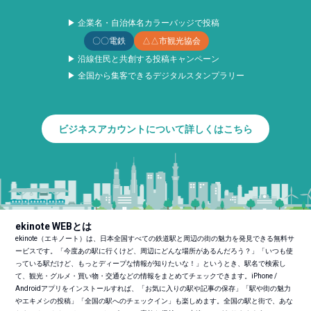
▶ 企業名・自治体名カラーバッジで投稿
〇〇電鉄
△△市観光協会
▶ 沿線住民と共創する投稿キャンペーン
▶ 全国から集客できるデジタルスタンプラリー
ビジネスアカウントについて詳しくはこちら
ekinote WEBとは
ekinote（エキノート）は、日本全国すべての鉄道駅と周辺の街の魅力を発見できる無料サ
ービスです。「今度あの駅に行くけど、周辺にどんな場所があるんだろう？」「いつも使
っている駅だけど、もっとディープな情報が知りたいな！」というとき、駅名で検索し
て、観光・グルメ・買い物・交通などの情報をまとめてチェックできます。iPhone /
Androidアプリをインストールすれば、「お気に入りの駅や記事の保存」「駅や街の魅力
やエキメシの投稿」「全国の駅へのチェックイン」も楽しめます。全国の駅と街で、あな