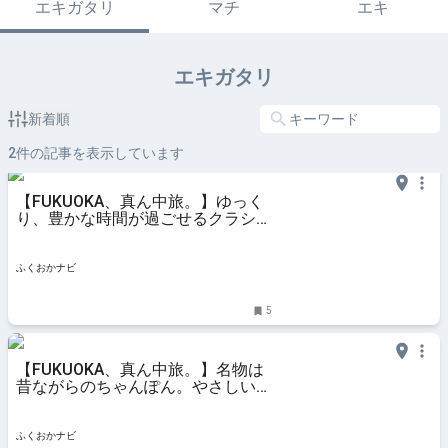
エキガタリ
マチ
エキ
エキガタリ
新着順
2
件の記事を表示しています
【FUKUOKA、真ん中旅。】ゆっく
り、豊かな時間が過ごせるクラシッ
クな喫茶店 「おだ珈琲」 | ふくおか
ナビ
ふくおかナビ
5
【FUKUOKA、真ん中旅。】名物は
昔ながらのちゃんぽん。やさしい味
わいにお腹も心も大満足！「お食事
処 味よし」 | ふくおかナビ
ふくおかナビ