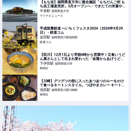
【もち吉】福岡県直方市に複合施設「もちだんご村 も
ち吉工場直売所」3月オープンへ - できたての米菓やお
餅、うどんを提供
中泉
駅
福岡県直方市
マイナビニュース
平成筑豊鉄道 へいちくフェスタ2024（2024年9月29
日） - 鉄道コム
金田
駅
福岡県田川郡福智町
鉄道コム
【田川】12月1日より早朝6時から営業中！立食いうど
ん屋さんとして生まれ変わった「金賞からあげうど
ん」田川店 – WING
下伊田
駅
福岡県田川市
WING
【川崎】グツグツの壺に入ったあつあつのルーをかけ
て食べるキートンスタイル。つぼやきカレー キートン
の彩り野菜カレー – WING
池尻
駅
福岡県田川郡川崎町
WING