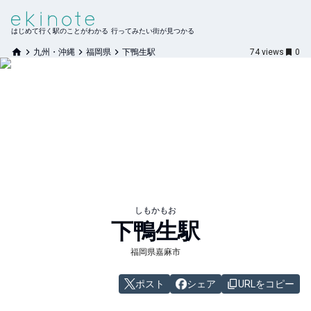
はじめて行く駅のことがわかる 行ってみたい街が見つかる
九州・沖縄
福岡県
下鴨生駅
74
views
0
しもかもお
下鴨生
駅
福岡県嘉麻市
ポスト
シェア
URLをコピー