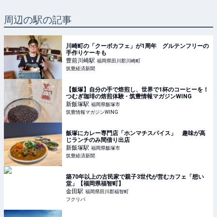
周辺の駅の記事
川崎町の「クーボカフェ」が1周年 グルテンフリーの
手作りケーキも
豊前川崎
駅
福岡県田川郡川崎町
筑豊経済新聞
【飯塚】自分の手で焙煎し、世界で1杯のコーヒーを！
つむぎ珈琲の焙煎体験 - 筑豊情報マガジンWING
新飯塚
駅
福岡県飯塚市
筑豊情報マガジンWING
飯塚にカレー専門店「ホンマチスパイス」 趣味が高
じランチのみ間借り出店
新飯塚
駅
福岡県飯塚市
筑豊経済新聞
築70年以上の古民家で親子3世代が営むカフェ「想い
堂」【福岡県福智町】
金田
駅
福岡県田川郡福智町
フクリパ