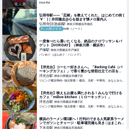
Hint-Pot
弘明寺駅――「忍耐」を教えてくれた、はじめての街 (
´∀｀ )｜井田隆志@心を励ます懐メロ案内人
弘明寺(京急線)
駅
神奈川県横浜市南区
#この駅がすき
note（ノート）
一度食べたら通いたくなる、絶品のクロワッサン＆バ
ゲット【HORIDAY】（神奈川県・横浜市）
戸塚
駅
神奈川県横浜市戸塚区
パンめぐ（ぱんめぐ・パンメグ）
【洋光台】コーヒー好きさんへ。「Barking Café（バ
ーキングカフェ）」で香り豊かな焙煎仕立ての豆をど
うぞ
洋光台
駅
神奈川県横浜市磯子区
リビング横浜Web - 地元密着！ 横浜、元町・中華街、みなとみらいほかのグルメ、イベント、お出かけ、習い事情報
【洋光台】映えもお腹も満たされる！みんなで行ける
カフェ「millow kitchen（ミローキッチン）」
洋光台
駅
神奈川県横浜市磯子区
リビング横浜Web - 地元密着！ 横浜、元町・中華街、みなとみらいほかのグルメ、イベント、お出かけ、習い事情報
横浜のラーメン環2家へ！行列のできる人気家系ラーメ
ンでガツンとチャージ・駐車場完備も良き | はまこれ
横浜
下永谷
駅
神奈川県横浜市港南区