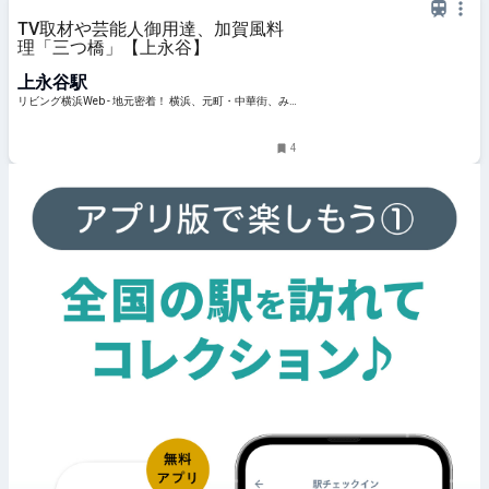
TV取材や芸能人御用達、加賀風料
理「三つ橋」【上永谷】
上永谷駅
リビング横浜Web - 地元密着！ 横浜、元町・中華街、み
なとみらいほかのグルメ、イベント、お出かけ、習い事
情報
4