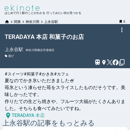
はじめて行く駅のことがわかる 行ってみたい街が見つかる
6
関東
神奈川県
上永谷駅
TERADAYA 本店 和菓子のお店
上永谷
駅
神奈川県横浜市港南区
遊び
#スイーツ
#和菓子
#かき氷
#カフェ
夏なのでかき氷いただきました🍧

苺氷という凍らせた苺をスライスしたものだそうです。美
味しかったです。

作りたての生どら焼きや、フルーツ大福がたくさんありま
した。そちらも食べてみたいですね。
TERADAYA 本店
上永谷
駅の記事をもっとみる