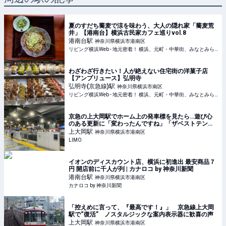
夏のすだち蕎麦で涼を味わう、大人の隠れ家「蕎麦荒
井」【港南台】横浜古民家カフェ巡りvol.8
港南台
駅
神奈川県横浜市港南区
リビング横浜Web - 地元密着！ 横浜、元町・中華街、みなとみらいほかのグルメ、イベント、お出かけ、習い事情報
わざわざ行きたい！人が絶えない住宅街の洋菓子店
【アンプリュース】弘明寺
弘明寺(京急線)
駅
神奈川県横浜市南区
リビング横浜Web - 地元密着！ 横浜、元町・中華街、みなとみらいほかのグルメ、イベント、お出かけ、習い事情報
京急の上大岡駅でホーム上の発車標を見たら…遊び心
のある更新に「変わったんですね」「ザベストテン」
と反響 | LIMO | くらしとお金の経済メディア
上大岡
駅
神奈川県横浜市港南区
LIMO
イオンのディスカウント店、横浜に初進出 最安商品７
円 開店前に千人が列 | カナロコ by 神奈川新聞
港南台
駅
神奈川県横浜市港南区
カナロコ by 神奈川新聞
「控えめに言って、『最高です！』」 京急線上大岡
駅で“復活” ノスタルジックな案内表示器に歓喜の声
上大岡
駅
神奈川県横浜市港南区