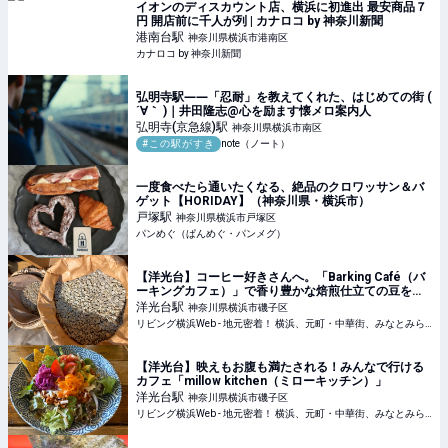
イオンのディスカウント店、横浜に初進出 最安商品７
円 開店前に千人が列 | カナロコ by 神奈川新聞
港南台
駅
神奈川県横浜市港南区
カナロコ by 神奈川新聞
弘明寺駅――「忍耐」を教えてくれた、はじめての街 (
´∀｀ )｜井田隆志@心を励ます懐メロ案内人
弘明寺(京急線)
駅
神奈川県横浜市南区
#この駅がすき
note（ノート）
一度食べたら通いたくなる、絶品のクロワッサン＆バ
ゲット【HORIDAY】（神奈川県・横浜市）
戸塚
駅
神奈川県横浜市戸塚区
パンめぐ（ぱんめぐ・パンメグ）
【洋光台】コーヒー好きさんへ。「Barking Café（バ
ーキングカフェ）」で香り豊かな焙煎仕立ての豆をど
うぞ
洋光台
駅
神奈川県横浜市磯子区
リビング横浜Web - 地元密着！ 横浜、元町・中華街、みなとみらいほかのグルメ、イベント、お出かけ、習い事情報
【洋光台】映えもお腹も満たされる！みんなで行ける
カフェ「millow kitchen（ミローキッチン）」
洋光台
駅
神奈川県横浜市磯子区
リビング横浜Web - 地元密着！ 横浜、元町・中華街、みなとみらいほかのグルメ、イベント、お出かけ、習い事情報