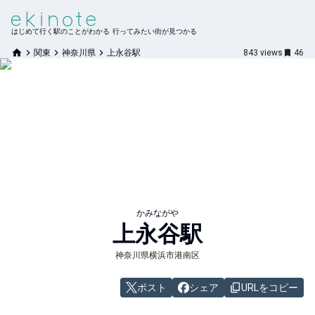
はじめて行く駅のことがわかる 行ってみたい街が見つかる
関東
神奈川県
上永谷駅
843
views
46
かみながや
上永谷
駅
神奈川県横浜市港南区
ポスト
シェア
URLをコピー