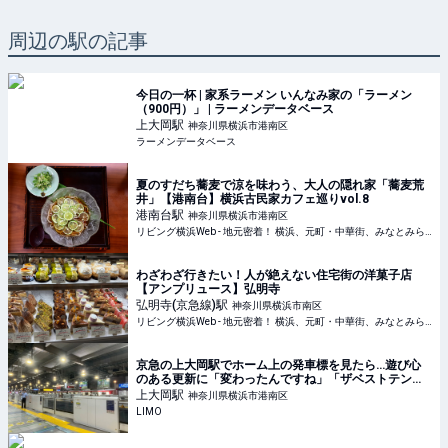
周辺の駅の記事
今日の一杯 | 家系ラーメン いんなみ家の「ラーメン
（900円）」 | ラーメンデータベース
上大岡
駅
神奈川県横浜市港南区
ラーメンデータベース
夏のすだち蕎麦で涼を味わう、大人の隠れ家「蕎麦荒
井」【港南台】横浜古民家カフェ巡りvol.8
港南台
駅
神奈川県横浜市港南区
リビング横浜Web - 地元密着！ 横浜、元町・中華街、みなとみらいほかのグルメ、イベント、お出かけ、習い事情報
わざわざ行きたい！人が絶えない住宅街の洋菓子店
【アンプリュース】弘明寺
弘明寺(京急線)
駅
神奈川県横浜市南区
リビング横浜Web - 地元密着！ 横浜、元町・中華街、みなとみらいほかのグルメ、イベント、お出かけ、習い事情報
京急の上大岡駅でホーム上の発車標を見たら…遊び心
のある更新に「変わったんですね」「ザベストテン」
と反響 | LIMO | くらしとお金の経済メディア
上大岡
駅
神奈川県横浜市港南区
LIMO