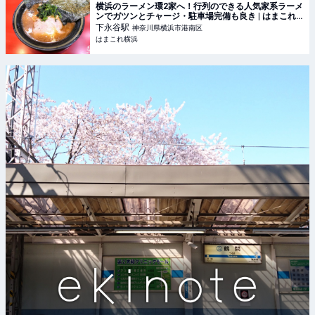
横浜のラーメン環2家へ！行列のできる人気家系ラーメ
ンでガツンとチャージ・駐車場完備も良き | はまこれ
横浜
下永谷
駅
神奈川県横浜市港南区
はまこれ横浜