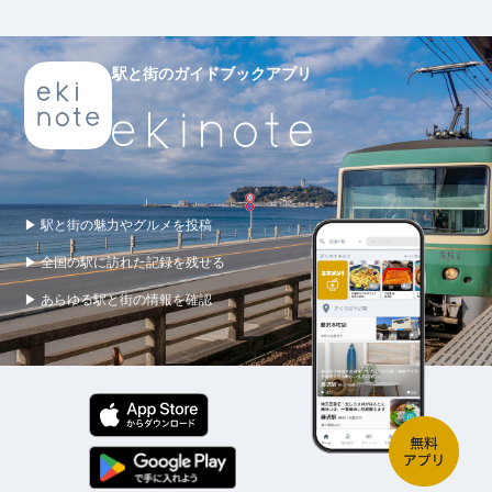
駅と街のガイドブックアプリ
▶ 駅と街の魅力やグルメを投稿
▶ 全国の駅に訪れた記録を残せる
▶ あらゆる駅と街の情報を確認