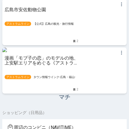
広島市安佐動物公園
アストラムライン
【公式】広島の観光・旅行情報サ
イト Dive! Hiroshima
2
漫画「モブ子の恋」のモデルの地、
上安駅エリアをめぐる《アストラム
ライン沿線マガジン》
アストラムライン
タウン情報ウインク-広島・福山-
2
マチ
ショッピング（日用品）
周辺のコンビニ（NAVITIME）