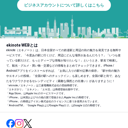
ビジネスアカウントについて詳しくはこちら
ekinote WEBとは
ekinote（エキノート）は、日本全国すべての鉄道駅と周辺の街の魅力を発見できる無料サ
ービスです。「今度あの駅に行くけど、周辺にどんな場所があるんだろう？」「いつも使
っている駅だけど、もっとディープな情報が知りたいな！」というとき、駅名で検索し
て、観光・グルメ・買い物・交通などの情報をまとめてチェックできます。iPhone /
Androidアプリをインストールすれば、「お気に入りの駅や記事の保存」「駅や街の魅力
やエキメシの投稿」「全国の駅へのチェックイン」も楽しめます。全国の駅と街で、あな
たをワクワクさせるセレンディピティ（素敵な偶然との出逢い）がありますように！
「ekinote／エキノート」は三菱電機株式会社の登録商標です。
「エキガタリ」「エキメシ」「エキ活」は商標登録出願中です。
「App Store」はApple Inc.のサービスマークです。
「iPhone」は米国およびその他の国で登録されたApple Inc.の商標です。
「iPhone」の商標はアイホン株式会社のライセンスに基づき使用されています。
「Android
TM
」「Google PlayおよびGoogle Playロゴ」はGoogle LLCの商標です。