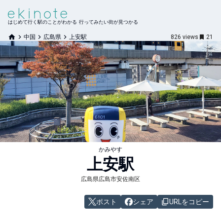
はじめて行く駅のことがわかる 行ってみたい街が見つかる
中国
広島県
上安駅
826
views
21
かみやす
上安
駅
広島県広島市安佐南区
ポスト
シェア
URLをコピー