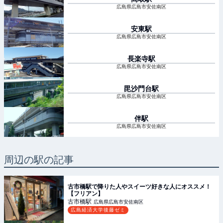
広島県広島市安佐南区
安東
駅
広島県広島市安佐南区
長楽寺
駅
広島県広島市安佐南区
毘沙門台
駅
広島県広島市安佐南区
伴
駅
広島県広島市安佐南区
周辺の駅の記事
古市橋駅で降りた人やスイーツ好きな人にオススメ！
【フリアン】
古市橋
駅
広島県広島市安佐南区
広島経済大学後藤ゼミ