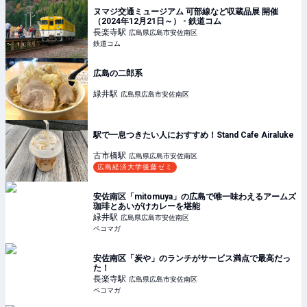
ヌマジ交通ミュージアム 可部線など収蔵品展 開催
（2024年12月21日～） - 鉄道コム
長楽寺
駅
広島県広島市安佐南区
鉄道コム
広島の二郎系
緑井
駅
広島県広島市安佐南区
駅で一息つきたい人におすすめ！Stand Cafe Airaluke
古市橋
駅
広島県広島市安佐南区
広島経済大学後藤ゼミ
安佐南区「mitomuya」の広島で唯一味わえるアームズ
珈琲とあいがけカレーを堪能
緑井
駅
広島県広島市安佐南区
ペコマガ
安佐南区「炭や」のランチがサービス満点で最高だっ
た！
長楽寺
駅
広島県広島市安佐南区
ペコマガ