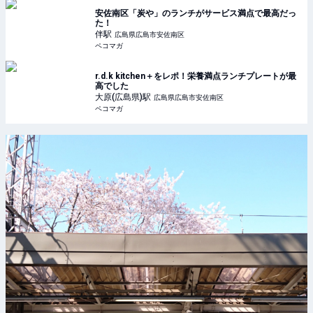
安佐南区「炭や」のランチがサービス満点で最高だっ
た！
伴
駅
広島県広島市安佐南区
ペコマガ
r.d.k kitchen＋をレポ！栄養満点ランチプレートが最
高でした
大原(広島県)
駅
広島県広島市安佐南区
ペコマガ