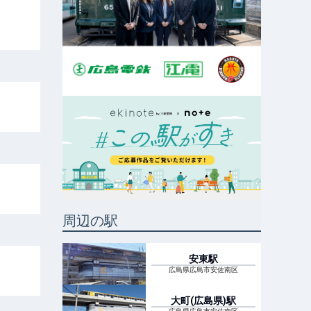
周辺の駅
安東
駅
広島県広島市安佐南区
大町(広島県)
駅