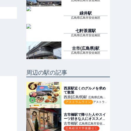
広島県広島市安佐南区
緑井
駅
広島県広島市安佐南区
七軒茶屋
駅
広島県広島市安佐南区
古市(広島県)
駅
広島県広島市安佐南区
周辺の駅の記事
西原駅近くのグルメを求め
て散策
西原(広島県)
駅
広島県広島市
アストラムライン
アストラムライン沿線マガジンvol.31
安佐南区
古市橋駅で降りた人やスイ
ーツ好きな人にオススメ！
【フリアン】
古市橋
駅
広島県広島市安佐南
広島経済大学後藤ゼミ
区