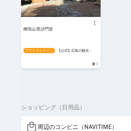
権現山 毘沙門堂
アストラムライン
【公式】広島の観光・旅
行情報サイト Dive! Hiroshima
3
ショッピング（日用品）
周辺のコンビニ（NAVITIME）