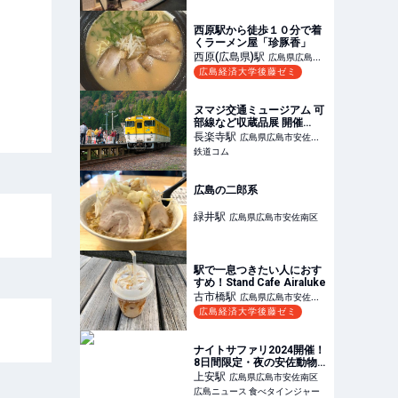
西原駅から徒歩１０分で着
くラーメン屋「珍豚香」
西原(広島県)
駅
広島県広島市
広島経済大学後藤ゼミ
安佐南区
ヌマジ交通ミュージアム 可
部線など収蔵品展 開催
（2024年12月21日～） -
長楽寺
駅
広島県広島市安佐南
鉄道コム
鉄道コム
区
広島の二郎系
緑井
駅
広島県広島市安佐南区
駅で一息つきたい人におす
すめ！Stand Cafe Airaluke
古市橋
駅
広島県広島市安佐南
広島経済大学後藤ゼミ
区
ナイトサファリ2024開催！
8日間限定・夜の安佐動物
園探検を
上安
駅
広島県広島市安佐南区
広島ニュース 食べタインジャー