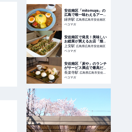
安佐南区「mitomuya」の
広島で唯一味わえるアーム
ズ珈琲とあいがけカレーを
緑井
駅
広島県広島市安佐南区
堪能
ペコマガ
安佐南区で発見！美味しい
お総菜が買えるお店「畑の
おかず」
上安
駅
広島県広島市安佐南区
ペコマガ
安佐南区「炭や」のランチ
がサービス満点で最高だっ
た！
長楽寺
駅
広島県広島市安佐南
ペコマガ
区