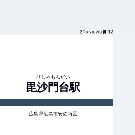
215
views
12
びしゃもんだい
毘沙門台
駅
広島県広島市安佐南区