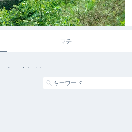
マチ
エキガタリ