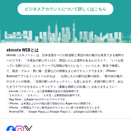
ビジネスアカウントについて詳しくはこちら
ekinote WEBとは
ekinote（エキノート）は、日本全国すべての鉄道駅と周辺の街の魅力を発見できる無料サ
ービスです。「今度あの駅に行くけど、周辺にどんな場所があるんだろう？」「いつも使
っている駅だけど、もっとディープな情報が知りたいな！」というとき、駅名で検索し
て、観光・グルメ・買い物・交通などの情報をまとめてチェックできます。iPhone /
Androidアプリをインストールすれば、「お気に入りの駅や記事の保存」「駅や街の魅力
やエキメシの投稿」「全国の駅へのチェックイン」も楽しめます。全国の駅と街で、あな
たをワクワクさせるセレンディピティ（素敵な偶然との出逢い）がありますように！
「ekinote／エキノート」は三菱電機株式会社の登録商標です。
「エキガタリ」「エキメシ」「エキ活」は商標登録出願中です。
「App Store」はApple Inc.のサービスマークです。
「iPhone」は米国およびその他の国で登録されたApple Inc.の商標です。
「iPhone」の商標はアイホン株式会社のライセンスに基づき使用されています。
「Android
TM
」「Google PlayおよびGoogle Playロゴ」はGoogle LLCの商標です。