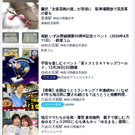
藤沢「女坂花桃の道」が見頃に 駐車場開放で花見客
の姿も
長後
駅
神奈川県藤沢市
湘南経済新聞
相鉄 いずみ野線開業50周年記念イベント（2026年4月
11日） - 鉄道コム
ゆめが丘
駅
神奈川県横浜市泉区
鉄道コム
宇宙を楽しむイベント「宙トス１ＤＡＹキッズワール
ド」12月28日(日)開催
ゆめが丘
駅
神奈川県横浜市泉区
アスコネ
株式会社アストロコネクト
【密着】全国ほうとうランキング７年連続No.1 | なぜ
47年も地元民に愛され続ける？ほうとうと発酵料理
『元祖・へっころ谷』に朝から密着！人気の秘密に迫
六会日大前
駅
神奈川県藤沢市
る #湘南 #グルメ #密着
Locomo湘南
Locomo
地元ママたちが企画・運営 参加無料 親子で楽しむ 六
会ゆるフェス29日に 心も体もホッ「ゆるまる」提唱 |
藤沢 | タウンニュース
六会日大前
駅
神奈川県藤沢市
タウンニュース