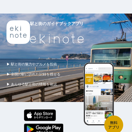
駅と街のガイドブックアプリ
▶ 駅と街の魅力やグルメを投稿
▶ 全国の駅に訪れた記録を残せる
▶ あらゆる駅と街の情報を確認