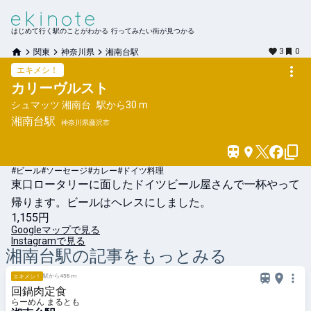
はじめて行く駅のことがわかる 行ってみたい街が見つかる
3
0
関東
神奈川県
湘南台駅
エキメシ！
カリーヴルスト
シュマッツ 湘南台
駅から
30 m
湘南台
駅
神奈川県藤沢市
#ビール
#ソーセージ
#カレー
#ドイツ料理
東口ロータリーに面したドイツビール屋さんで一杯やって
帰ります。ビールはヘレスにしました。
1,155円
Googleマップで見る
Instagramで見る
湘南台
駅の記事をもっとみる
駅から458 m
エキメシ！
回鍋肉定食
らーめん まるとも