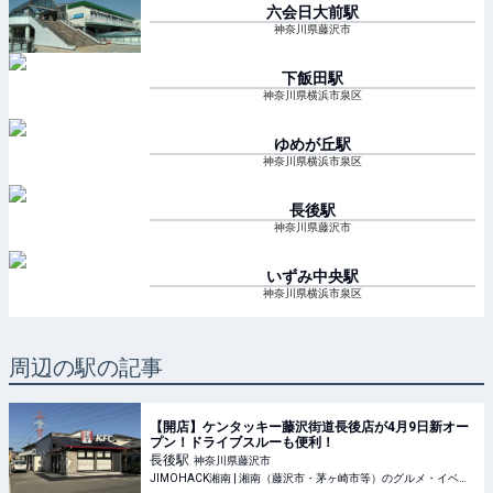
六会日大前
駅
神奈川県藤沢市
下飯田
駅
神奈川県横浜市泉区
ゆめが丘
駅
神奈川県横浜市泉区
長後
駅
神奈川県藤沢市
いずみ中央
駅
神奈川県横浜市泉区
周辺の駅の記事
【開店】ケンタッキー藤沢街道長後店が4月9日新オー
プン！ドライブスルーも便利！
長後
駅
神奈川県藤沢市
JIMOHACK湘南 | 湘南（藤沢市・茅ヶ崎市等）のグルメ・イベント・観光情報