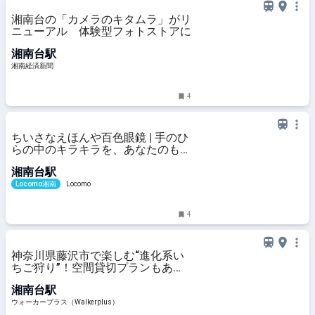
湘南台の「カメラのキタムラ」がリ
ニューアル 体験型フォトストアに
湘南台駅
湘南経済新聞
4
ちいさなえほんや百色眼鏡 | 手のひ
らの中のキラキラを、あなたのもと
へ─移動式絵本屋「ちいさなえほん
湘南台駅
や百色眼鏡」 | 湘南の地域メディア
Locomo
Locomo湘南
Locomo
4
神奈川県藤沢市で楽しむ“進化系い
ちご狩り”！空間貸切プランもある
「リッチフィールドアグリタウン
湘南台駅
(湘南農場)」へ｜ウォーカープラス
ウォーカープラス（Walkerplus）