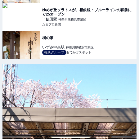
ゆめが丘ソラトスが、相鉄線・ブルーラインの駅前に
7/25オープン
下飯田
駅
神奈川県横浜市泉区
たまプロ新聞
桐の家
いずみ中央
駅
神奈川県横浜市泉区
相鉄グループ
おでかけスポット