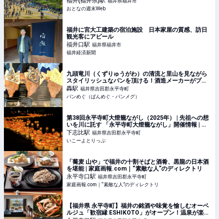
福井(福井県)
駅
福井県福井市
おとなの週末Web
福井に宮大工建築の宿泊施設 日本家屋の質感、訪日
観光客にアピール
福井口
駅
福井県福井市
福井経済新聞
九頭竜川（くずりゅうがわ）の清流と里山を見ながら
スタイリッシュなパンを頂ける！酒造メーカーがプロ
デュースするベーカリー【HAREYA（ハレヤ）】（福
轟
駅
福井県吉田郡永平寺町
井県・吉田郡永平寺町）
パンめぐ（ぱんめぐ・パンメグ）
第38回永平寺町大燈籠ながし（2025年） | 先祖への想
いを川に託す 「永平寺町大燈籠ながし」開催情報 | 福
井県吉田郡永平寺町 | いこーよとりっぷ
下志比
駅
福井県吉田郡永平寺町
いこーよとりっぷ
「蕎麦 山や」で福井の十割そばと酒肴、黒龍の日本酒
を堪能 | 家庭画報.com｜“素敵な人”のディレクトリ
永平寺口
駅
福井県吉田郡永平寺町
家庭画報.com｜“素敵な人”のディレクトリ
【福井県 永平寺町】福井の銘酒や味覚を愉しむオーベ
ルジュ「歓宿縁 ESHIKOTO」がオープン！温泉が楽し