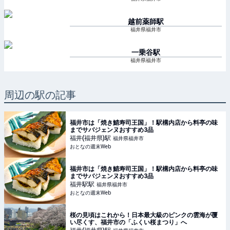
越前薬師
駅
福井県福井市
一乗谷
駅
福井県福井市
周辺の駅の記事
福井市は「焼き鯖寿司王国」！駅構内店から料亭の味
までサバジェンヌおすすめ3品
福井(福井県)
駅
福井県福井市
おとなの週末Web
福井市は「焼き鯖寿司王国」！駅構内店から料亭の味
までサバジェンヌおすすめ3品
福井駅
駅
福井県福井市
おとなの週末Web
桜の見頃はこれから！日本最大級のピンクの雲海が覆
い尽くす、福井市の「ふくい桜まつり」へ