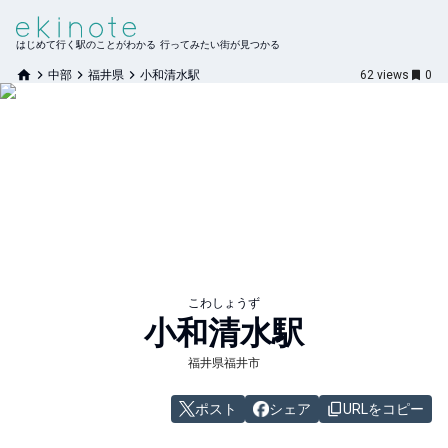
はじめて行く駅のことがわかる 行ってみたい街が見つかる
中部
福井県
小和清水駅
62
views
0
こわしょうず
小和清水
駅
福井県福井市
ポスト
シェア
URLをコピー