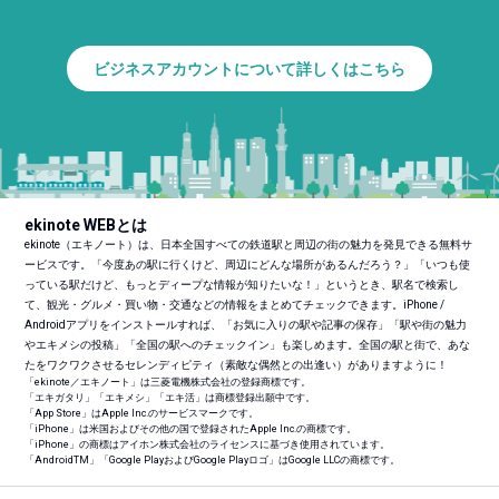
ビジネスアカウントについて詳しくはこちら
ekinote WEBとは
ekinote（エキノート）は、日本全国すべての鉄道駅と周辺の街の魅力を発見できる無料サ
ービスです。「今度あの駅に行くけど、周辺にどんな場所があるんだろう？」「いつも使
っている駅だけど、もっとディープな情報が知りたいな！」というとき、駅名で検索し
て、観光・グルメ・買い物・交通などの情報をまとめてチェックできます。iPhone /
Androidアプリをインストールすれば、「お気に入りの駅や記事の保存」「駅や街の魅力
やエキメシの投稿」「全国の駅へのチェックイン」も楽しめます。全国の駅と街で、あな
たをワクワクさせるセレンディピティ（素敵な偶然との出逢い）がありますように！
「ekinote／エキノート」は三菱電機株式会社の登録商標です。
「エキガタリ」「エキメシ」「エキ活」は商標登録出願中です。
「App Store」はApple Inc.のサービスマークです。
「iPhone」は米国およびその他の国で登録されたApple Inc.の商標です。
「iPhone」の商標はアイホン株式会社のライセンスに基づき使用されています。
「Android
TM
」「Google PlayおよびGoogle Playロゴ」はGoogle LLCの商標です。