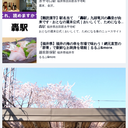
める半露天風呂付きヴィラで贅沢なひとときを。
永平寺口
駅
福井県吉田郡永平寺町
【NEW OPEN】 - 週末、金沢。
週末、金沢。
【難読漢字】駅名当て 「轟駅」九頭竜川の轟音が由
来です - おとなの週末公式｜おいしくて、ためになる
食のニュースサイト
轟
駅
福井県吉田郡永平寺町
おとなの週末公式｜おいしくて、ためになる食のニュースサイト
【福井県】福井の海の幸を市場で味わう！網元直営の
「群青」で新鮮なお刺身を堪能｜るるぶ&more.
越前新保
駅
福井県福井市
るるぶ&more.