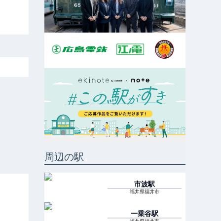
周辺の駅
市波
駅
福井県福井市
一乗谷
駅