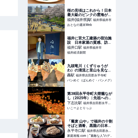
桜の見頃はこれから！日本
最大級のピンクの雲海が覆
い尽くす、福井市の「ふく
福井(福井県)
駅
福井県福井市
い桜まつり」へ
おとなの週末Web
福井に宮大工建築の宿泊施
設 日本家屋の質感、訪日
観光客にアピール
福井口
駅
福井県福井市
福井経済新聞
九頭竜川（くずりゅうが
わ）の清流と里山を見なが
らスタイリッシュなパンを
轟
駅
福井県吉田郡永平寺町
頂ける！酒造メーカーがプ
パンめぐ（ぱんめぐ・パンメグ）
ロデュースするベーカリー
【HAREYA（ハレヤ）】
（福井県・吉田郡永平寺
第38回永平寺町大燈籠なが
町）
し（2025年） | 先祖への想
いを川に託す 「永平寺町大
下志比
駅
福井県吉田郡永平寺
燈籠ながし」開催情報 | 福
いこーよとりっぷ
町
井県吉田郡永平寺町 | いこ
ーよとりっぷ
「蕎麦 山や」で福井の十割
そばと酒肴、黒龍の日本酒
を堪能 | 家庭画報.com
永平寺口
駅
福井県吉田郡永平
｜“素敵な人”のディレクト
家庭画報.com｜“素敵な人”のディレクトリ
寺町