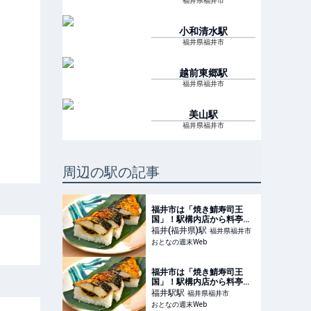
福井県福井市
小和清水
駅
福井県福井市
越前東郷
駅
福井県福井市
美山
駅
福井県福井市
周辺の駅の記事
福井市は「焼き鯖寿司王
国」！駅構内店から料亭の
味までサバジェンヌおすす
福井(福井県)
駅
福井県福井市
め3品
おとなの週末Web
福井市は「焼き鯖寿司王
国」！駅構内店から料亭の
味までサバジェンヌおすす
福井駅
駅
福井県福井市
め3品
おとなの週末Web