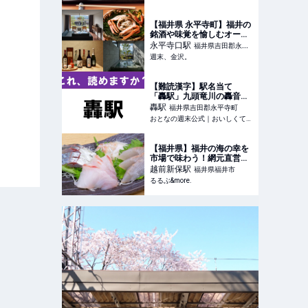
リ
【福井県 永平寺町】福井の
銘酒や味覚を愉しむオーベ
ルジュ「歓宿縁
永平寺口
駅
福井県吉田郡永平
ESHIKOTO」がオープン！
週末、金沢。
寺町
温泉が楽しめる半露天風呂
付きヴィラで贅沢なひとと
きを。【NEW OPEN】 - 週
【難読漢字】駅名当て
末、金沢。
「轟駅」九頭竜川の轟音が
由来です - おとなの週末公
轟
駅
福井県吉田郡永平寺町
式｜おいしくて、ためにな
おとなの週末公式｜おいしくて、ためになる食のニュースサイト
る食のニュースサイト
【福井県】福井の海の幸を
市場で味わう！網元直営の
「群青」で新鮮なお刺身を
越前新保
駅
福井県福井市
堪能｜るるぶ&more.
るるぶ&more.