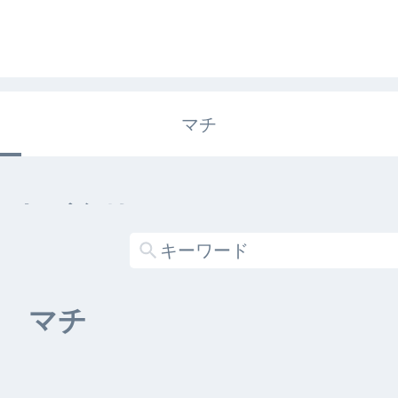
マチ
エキガタリ
する記事がありません
マチ