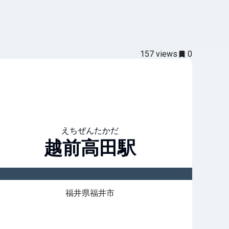
157
views
0
えちぜんたかだ
越前高田
駅
福井県福井市