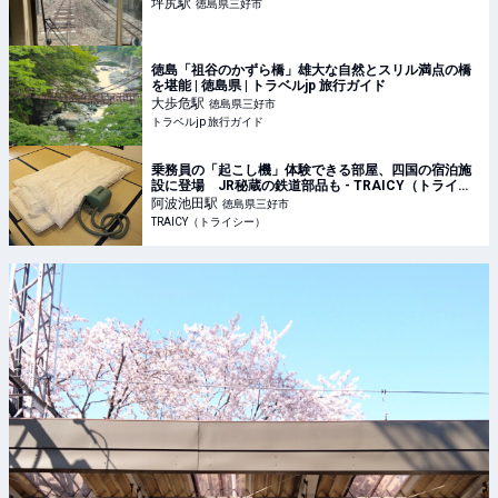
坪尻
駅
徳島県三好市
徳島「祖谷のかずら橋」雄大な自然とスリル満点の橋
を堪能 | 徳島県 | トラベルjp 旅行ガイド
大歩危
駅
徳島県三好市
トラベルjp 旅行ガイド
乗務員の「起こし機」体験できる部屋、四国の宿泊施
設に登場 JR秘蔵の鉄道部品も - TRAICY（トライシ
ー）
阿波池田
駅
徳島県三好市
TRAICY（トライシー）