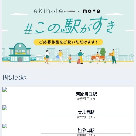
周辺の駅
阿波川口
駅
徳島県三好市
大歩危
駅
徳島県三好市
祖谷口
駅
徳島県三好市