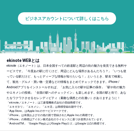
ビジネスアカウントについて詳しくはこちら
ekinote WEBとは
ekinote（エキノート）は、日本全国すべての鉄道駅と周辺の街の魅力を発見できる無料サ
ービスです。「今度あの駅に行くけど、周辺にどんな場所があるんだろう？」「いつも使
っている駅だけど、もっとディープな情報が知りたいな！」というとき、駅名で検索し
て、観光・グルメ・買い物・交通などの情報をまとめてチェックできます。iPhone /
Androidアプリをインストールすれば、「お気に入りの駅や記事の保存」「駅や街の魅力
やエキメシの投稿」「全国の駅へのチェックイン」も楽しめます。全国の駅と街で、あな
たをワクワクさせるセレンディピティ（素敵な偶然との出逢い）がありますように！
「ekinote／エキノート」は三菱電機株式会社の登録商標です。
「エキガタリ」「エキメシ」「エキ活」は商標登録出願中です。
「App Store」はApple Inc.のサービスマークです。
「iPhone」は米国およびその他の国で登録されたApple Inc.の商標です。
「iPhone」の商標はアイホン株式会社のライセンスに基づき使用されています。
「Android
TM
」「Google PlayおよびGoogle Playロゴ」はGoogle LLCの商標です。