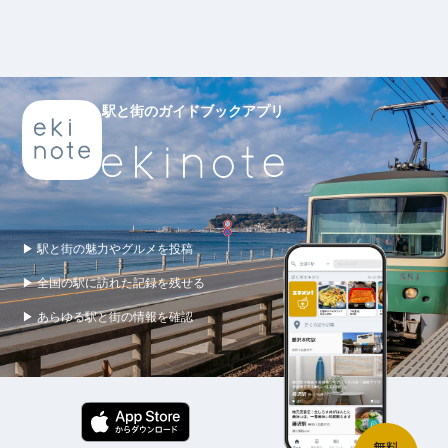
駅と街のガイドブックアプリ
▶ 駅と街の魅力やグルメを投稿
▶ 全国の駅に訪れた記録を残せる
▶ あらゆる駅と街の情報を確認