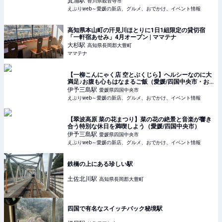
箕浦
駅
香川県観音寺市
えぷりweb～愛媛の新店、グルメ、おでかけ、イベント情報
高知県本山町の汗見川ほとりに1日1組限定の貸切宿
「一軒宿あせみ」4月オープン | ママテナ
大杉
駅
高知県長岡郡大豊町
ママテナ
【一柳こんにゃく店 空とぶくじら】ヘルシーなのに大
満足♪お腹も心もはなまるご飯（愛媛/四国中央市・お
でかけレポ）
伊予三島
駅
愛媛県四国中央市
えぷりweb～愛媛の新店、グルメ、おでかけ、イベント情報
【翠波高原 菜の花まつり】菜の花の絶景と音楽が響き
合う特別な休日を満喫しよう（愛媛/四国中央市）
伊予三島
駅
愛媛県四国中央市
えぷりweb～愛媛の新店、グルメ、おでかけ、イベント情報
鉄橋の上にある珍しい駅
土佐北川
駅
高知県長岡郡大豊町
四国で有名なスイッチバック秘境駅