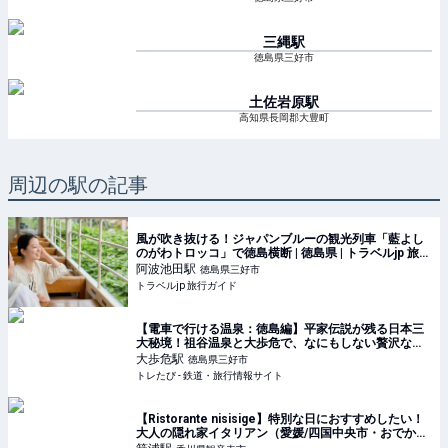
三縄
駅
徳島県三好市
土佐岩原
駅
高知県長岡郡大豊町
周辺の駅の記事
風が吹き抜ける！ジャパンブルーの観光列車「藍よし
のがわトロッコ」で徳島横断 | 徳島県 | トラベルjp 旅行
ガイド
阿波池田
駅
徳島県三好市
トラベルjp 旅行ガイド
【電車で行ける温泉：徳島編】平家伝説が残る日本三
大秘境！祖谷温泉と大歩危で、なにもしない贅沢な時
間を | トレたび - 鉄道・旅行情報サイト
大歩危
駅
徳島県三好市
トレたび - 鉄道・旅行情報サイト
【Ristorante nisisige】特別な日におすすめしたい！
大人の隠れ家イタリアン（愛媛/四国中央市・おでかけ
レポ）