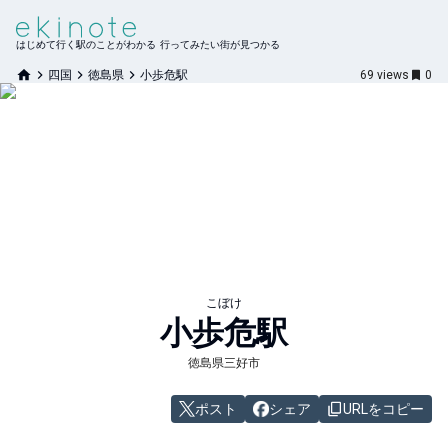
はじめて行く駅のことがわかる 行ってみたい街が見つかる
四国
徳島県
小歩危駅
69
views
0
こぼけ
小歩危
駅
徳島県三好市
ポスト
シェア
URLをコピー