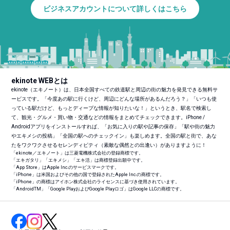
ビジネスアカウントについて詳しくはこちら
ekinote WEBとは
ekinote（エキノート）は、日本全国すべての鉄道駅と周辺の街の魅力を発見できる無料サ
ービスです。「今度あの駅に行くけど、周辺にどんな場所があるんだろう？」「いつも使
っている駅だけど、もっとディープな情報が知りたいな！」というとき、駅名で検索し
て、観光・グルメ・買い物・交通などの情報をまとめてチェックできます。iPhone /
Androidアプリをインストールすれば、「お気に入りの駅や記事の保存」「駅や街の魅力
やエキメシの投稿」「全国の駅へのチェックイン」も楽しめます。全国の駅と街で、あな
たをワクワクさせるセレンディピティ（素敵な偶然との出逢い）がありますように！
「ekinote／エキノート」は三菱電機株式会社の登録商標です。
「エキガタリ」「エキメシ」「エキ活」は商標登録出願中です。
「App Store」はApple Inc.のサービスマークです。
「iPhone」は米国およびその他の国で登録されたApple Inc.の商標です。
「iPhone」の商標はアイホン株式会社のライセンスに基づき使用されています。
「Android
TM
」「Google PlayおよびGoogle Playロゴ」はGoogle LLCの商標です。