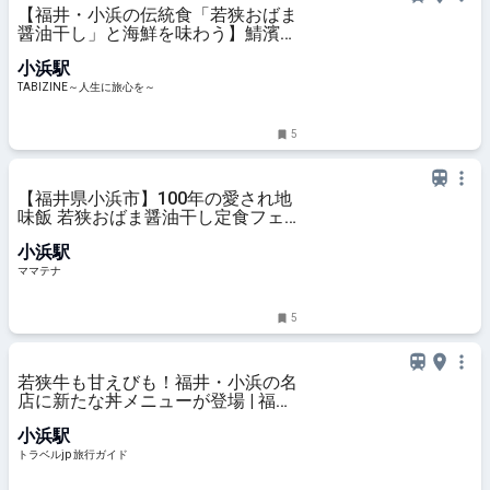
【福井・小浜の伝統食「若狭おばま
醤油干し」と海鮮を味わう】鯖濱丼
＆穴子濱丼が登場！｜お食事処 濱
小浜駅
の四季 | TABIZINE～人生に旅心を～
TABIZINE～人生に旅心を～
5
【福井県小浜市】100年の愛され地
味飯 若狭おばま醤油干し定食フェ
アが、ひものの日からスタート | マ
小浜駅
マテナ
ママテナ
5
若狭牛も甘えびも！福井・小浜の名
店に新たな丼メニューが登場 | 福井
県 | トラベルjp 旅行ガイド
小浜駅
トラベルjp 旅行ガイド