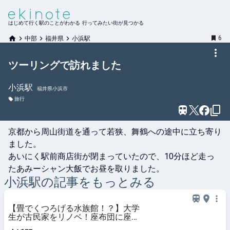
はじめて行く駅のことがわかる 行ってみたい街が見つかる
6
中部
福井県
小浜駅
ツーリングで訪れました
小浜
駅
福井県小浜市
旅行
京都から周山街道を通って若狭、舞鶴への途中に立ち寄り
ました。

あいにく駅前商店街が閉まっていたので、10分ほど走っ
たあみーシャン大飯でお昼を取りました。
小浜
駅の記事をもっとみる
【畳でくつろげる水族館！？】大学
生が古民家をリノベ！座布団に座っ
て魚を鑑賞する「おばま水族館」へ