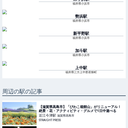
福井県小浜市
勢浜
駅
福井県小浜市
新平野
駅
福井県小浜市
加斗
駅
福井県小浜市
上中
駅
福井県三方上中郡若狭町
周辺の駅の記事
【滋賀県高島市】「びわこ箱館山」がリニューアル！
絶景・花・アクティビティ・グルメで1日中遊べる
近江今津
駅
滋賀県高島市
STRAIGHT PRESS