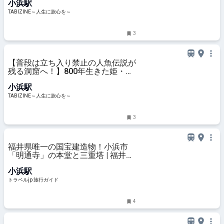
小浜駅
| TABIZINE～人生に旅心を～
TABIZINE～人生に旅心を～
3
【普段は立ち入り禁止の人魚伝説が
残る洞窟へ！】800年生きた姫・八
百比丘尼の故郷！人魚の町を現地ル
小浜駅
ポ｜福井県小浜市 | TABIZINE～人生
に旅心を～
TABIZINE～人生に旅心を～
3
福井県唯一の国宝建造物！小浜市
「明通寺」の本堂と三重塔 | 福井県
| トラベルjp 旅行ガイド
小浜駅
トラベルjp 旅行ガイド
4