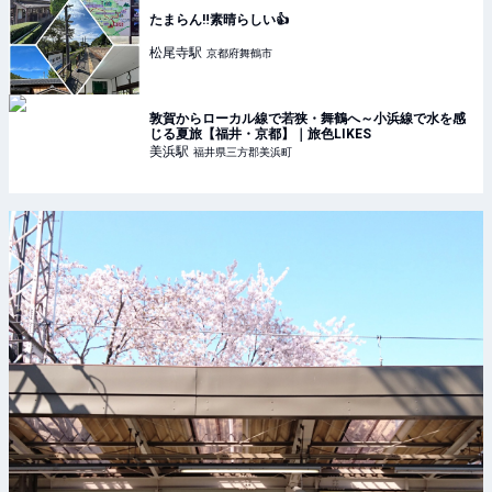
たまらん‼️素晴らしい👍
松尾寺
駅
京都府舞鶴市
敦賀からローカル線で若狭・舞鶴へ～小浜線で水を感
じる夏旅【福井・京都】｜旅色LIKES
美浜
駅
福井県三方郡美浜町