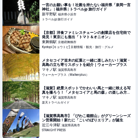
一言のお願い事を！社殿を持たない福井県「泉岡一言
神社」 | 福井県 | トラベルjp 旅行ガイド
新平野
駅
福井県小浜市
トラベルjp 旅行ガイド
【京都】洋食ファミレスチェーンの創業店を住宅街で
発見！東京にも進出「トマト＆オニオン」
東舞鶴
駅
京都府舞鶴市
Kyotopi [キョウトピ] 京都情報・観光・旅行・グルメ
メタセコイア並木の紅葉と一緒に楽しみたい！滋賀・
高島の立ち寄りスポットを紹介｜ウォーカープラス
マキノ
駅
滋賀県高島市
ウォーカープラス（Walkerplus）
【滋賀】絶景スポットでかわいい馬と一緒に映える写
真を撮ろう！「メタセコイアと馬の森」の楽しみ方ガ
イド 【楽天トラベル】
マキノ
駅
滋賀県高島市
楽天トラベルガイド
【滋賀県高島市】「びわこ箱館山」がグリーンシーズ
ン営業開始！新たに「こいのぼりエリア」が誕生
近江今津
駅
滋賀県高島市
STRAIGHT PRESS