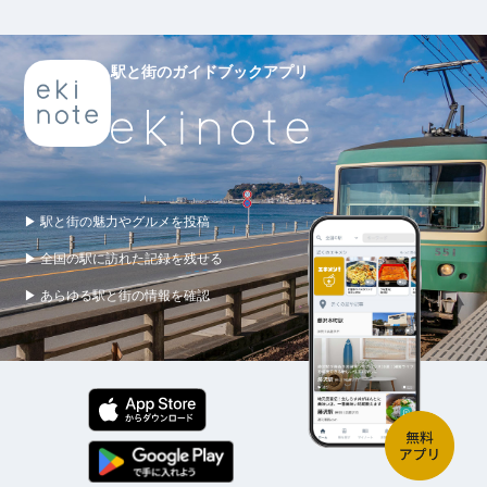
駅と街のガイドブックアプリ
▶ 駅と街の魅力やグルメを投稿
▶ 全国の駅に訪れた記録を残せる
▶ あらゆる駅と街の情報を確認