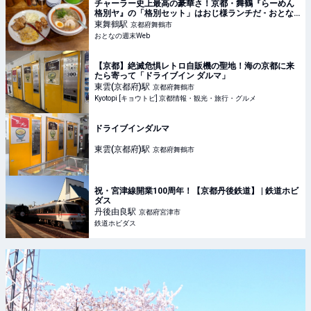
チャーラー史上最高の豪華さ！京都・舞鶴『らーめん
格別ヤ』の「格別セット」はおじ様ランチだ - おとな
の週末Web
東舞鶴
駅
京都府舞鶴市
おとなの週末Web
【京都】絶滅危惧レトロ自販機の聖地！海の京都に来
たら寄って「ドライブイン ダルマ」
東雲(京都府)
駅
京都府舞鶴市
Kyotopi [キョウトピ] 京都情報・観光・旅行・グルメ
ドライブインダルマ
東雲(京都府)
駅
京都府舞鶴市
祝・宮津線開業100周年！【京都丹後鉄道】 | 鉄道ホビ
ダス
丹後由良
駅
京都府宮津市
鉄道ホビダス