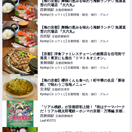
【海の京都】舞鶴の恵みを味わう海鮮ランチ♡ 魚屋直
営の穴場店 『大六丸』
西舞鶴
駅
京都府舞鶴市
Kyotopi [キョウトピ] 京都情報・観光・旅行・グルメ
【海の京都】舞鶴の恵みを味わう海鮮ランチ♡ 魚屋直
営の穴場店 『大六丸』
四所
駅
京都府舞鶴市
Kyotopi [キョウトピ] 京都情報・観光・旅行・グルメ
【京都】洋食ファミレスチェーンの創業店を住宅街で
発見！東京にも進出「トマト＆オニオン」
東舞鶴
駅
京都府舞鶴市
Kyotopi [キョウトピ] 京都情報・観光・旅行・グルメ
【海の京都】櫻井くんも食べた！町中華の名店「豚珍
館」で味わうご当地メニュー
宮津
駅
京都府宮津市
Kyotopi [キョウトピ] 京都情報・観光・旅行・グルメ
「リアル桃鉄」が京都府初上陸！『街はテーマパーク
だ！リアル桃太郎電鉄～ホンマの京都・万博編 京都を
遊ぼう！万博クイズ旅ですぞ～！』が開催／京都府内
西舞鶴
駅
京都府舞鶴市
各所
Leaf KYOTO