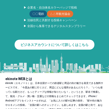
▶ 企業名・自治体名カラーバッジで投稿
〇〇電鉄
△△市観光協会
▶ 沿線住民と共創する投稿キャンペーン
▶ 全国から集客できるデジタルスタンプラリー
ビジネスアカウントについて詳しくはこちら
ekinote WEBとは
ekinote（エキノート）は、日本全国すべての鉄道駅と周辺の街の魅力を発見できる無料サ
ービスです。「今度あの駅に行くけど、周辺にどんな場所があるんだろう？」「いつも使
っている駅だけど、もっとディープな情報が知りたいな！」というとき、駅名で検索し
て、観光・グルメ・買い物・交通などの情報をまとめてチェックできます。iPhone /
Androidアプリをインストールすれば、「お気に入りの駅や記事の保存」「駅や街の魅力
やエキメシの投稿」「全国の駅へのチェックイン」も楽しめます。全国の駅と街で、あな