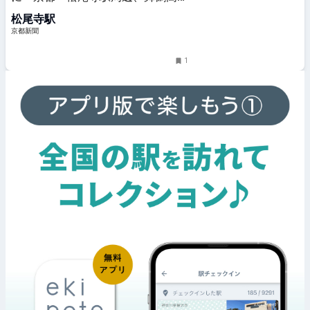
ら草刈り｜社会｜地域のニュース｜
松尾寺駅
京都新聞
京都新聞
1