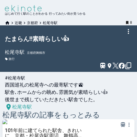
はじめて行く駅のことがわかる 行ってみたい街が見つかる
8
近畿
京都府
松尾寺駅
たまらん‼️素晴らしい👍
松尾寺
駅
京都府舞鶴市
旅行
#松尾寺駅
西国巡礼の松尾寺への最寄駅です🚉

駅舎､ホームからの眺め､雰囲気が素晴らしい👍

後世まで残していただきたい駅舎でした。
松尾寺駅
松尾寺
駅の記事をもっとみる
101年前に建てられた駅舎、きれい
に 京都・松尾寺駅周辺、舞鶴高専