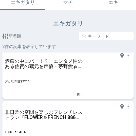
エキガタリ
マチ
エキ
エキガタリ
新着順
3
件の記事を表示しています
酒蔵の中にバー！？ エンタメ性の
ある佐賀の蔵元を声優・茅野愛衣が
見学 - おとなの週末Web
おとなの週末Web
9
非日常の空間を楽しむフレンチレス
トラン『FLOWER＆FRENCH 888～
HACHIMITSU』｜EDITORS SAGA
EDITORS SAGA