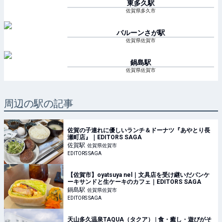
東多久
駅
佐賀県多久市
バルーンさが
駅
佐賀県佐賀市
鍋島
駅
佐賀県佐賀市
周辺の駅の記事
佐賀の子連れに優しいランチ＆ドーナツ『あやとり長
瀬町店』｜EDITORS SAGA
佐賀
駅
佐賀県佐賀市
EDITORS SAGA
【佐賀市】oyatsuya nel｜文具店を受け継いだパンケ
ーキサンドと生ケーキのカフェ｜EDITORS SAGA
鍋島
駅
佐賀県佐賀市
EDITORS SAGA
天山多久温泉TAQUA（タクア） | 食・癒し・遊びがそ