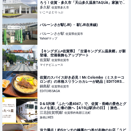
ろう！佐賀・多久市「天山多久温泉TAQUA」家族で楽
しむ温泉リゾート | 佐賀県多久市 | いこーよとりっぷ
多久
駅
佐賀県多久市
いこーよとりっぷ
バルーンさが駅(JR) ・ 駅(JR在来線)
バルーンさが
駅
佐賀県佐賀市
Yahoo!マップ
【キングダム×佐賀県】「古湯キングダム温泉郷」が新
登場、空港装飾もアップデート
佐賀
駅
佐賀県佐賀市
マイナビニュース
佐賀のスパイス好き必見！Mr.Colombo（ミスターコ
ロンボ）の本格スリランカカレーが絶品｜EDITORS
SAGA
鍋島
駅
佐賀県佐賀市
EDITORS SAGA
D＆S列車「ふたつ星4047」で、佐賀・長崎の景色とグ
ルメを楽しむ春の旅へ【4/10は駅弁の日】｜旅色
LIKES
江北(佐賀県)
駅
佐賀県杵島郡江北町
旅色LIKES
迫力満点！約5センチの極厚かつ丼が名物のお店「うど