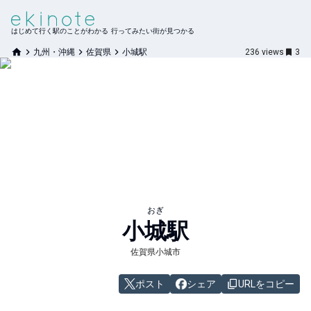
はじめて行く駅のことがわかる 行ってみたい街が見つかる
九州・沖縄
佐賀県
小城駅
236
views
3
おぎ
小城
駅
佐賀県小城市
ポスト
シェア
URLをコピー