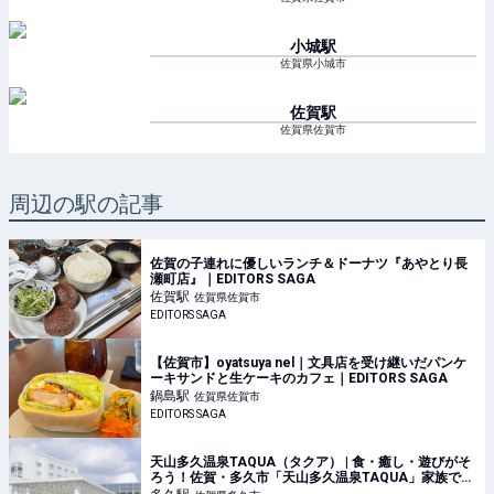
小城
駅
佐賀県小城市
佐賀
駅
佐賀県佐賀市
周辺の駅の記事
佐賀の子連れに優しいランチ＆ドーナツ『あやとり長
瀬町店』｜EDITORS SAGA
佐賀
駅
佐賀県佐賀市
EDITORS SAGA
【佐賀市】oyatsuya nel｜文具店を受け継いだパンケ
ーキサンドと生ケーキのカフェ｜EDITORS SAGA
鍋島
駅
佐賀県佐賀市
EDITORS SAGA
天山多久温泉TAQUA（タクア） | 食・癒し・遊びがそ
ろう！佐賀・多久市「天山多久温泉TAQUA」家族で楽
しむ温泉リゾート | 佐賀県多久市 | いこーよとりっぷ