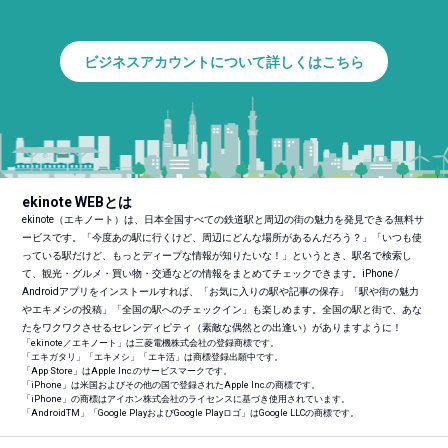
ビジネスアカウントについて詳しくはこちら
ekinote WEBとは
ekinote（エキノート）は、日本全国すべての鉄道駅と周辺の街の魅力を発見できる無料サ
ービスです。「今度あの駅に行くけど、周辺にどんな場所があるんだろう？」「いつも使
っている駅だけど、もっとディープな情報が知りたいな！」というとき、駅名で検索し
て、観光・グルメ・買い物・交通などの情報をまとめてチェックできます。iPhone /
Androidアプリをインストールすれば、「お気に入りの駅や記事の保存」「駅や街の魅力
やエキメシの投稿」「全国の駅へのチェックイン」も楽しめます。全国の駅と街で、あな
たをワクワクさせるセレンディピティ（素敵な偶然との出逢い）がありますように！
「ekinote／エキノート」は三菱電機株式会社の登録商標です。
「エキガタリ」「エキメシ」「エキ活」は商標登録出願中です。
「App Store」はApple Inc.のサービスマークです。
「iPhone」は米国およびその他の国で登録されたApple Inc.の商標です。
「iPhone」の商標はアイホン株式会社のライセンスに基づき使用されています。
「Android
TM
」「Google PlayおよびGoogle Playロゴ」はGoogle LLCの商標です。