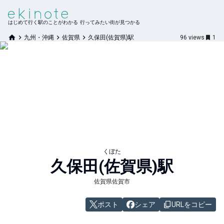
はじめて行く駅のことがわかる 行ってみたい街が見つかる
九州・沖縄
佐賀県
久保田(佐賀県)駅
96
views
1
くぼた
久保田(佐賀県)
駅
佐賀県佐賀市
ポスト
シェア
URLをコピー