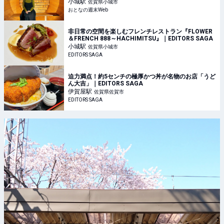
小城
駅
佐賀県小城市
おとなの週末Web
非日常の空間を楽しむフレンチレストラン『FLOWER
＆FRENCH 888～HACHIMITSU』｜EDITORS SAGA
小城
駅
佐賀県小城市
EDITORS SAGA
迫力満点！約5センチの極厚かつ丼が名物のお店「うど
ん大吉」｜EDITORS SAGA
伊賀屋
駅
佐賀県佐賀市
EDITORS SAGA