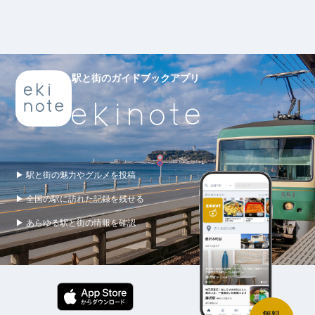
駅と街のガイドブックアプリ
▶ 駅と街の魅力やグルメを投稿
▶ 全国の駅に訪れた記録を残せる
▶ あらゆる駅と街の情報を確認