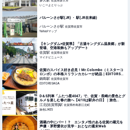
多久
駅
佐賀県多久市
いこーよとりっぷ
バルーンさが駅(JR) ・ 駅(JR在来線)
バルーンさが
駅
佐賀県佐賀市
Yahoo!マップ
【キングダム×佐賀県】「古湯キングダム温泉郷」が新
登場、空港装飾もアップデート
佐賀
駅
佐賀県佐賀市
マイナビニュース
佐賀のスパイス好き必見！Mr.Colombo（ミスターコ
ロンボ）の本格スリランカカレーが絶品｜EDITORS
SAGA
鍋島
駅
佐賀県佐賀市
EDITORS SAGA
D＆S列車「ふたつ星4047」で、佐賀・長崎の景色とグ
ルメを楽しむ春の旅へ【4/10は駅弁の日】｜旅色
LIKES
江北(佐賀県)
駅
佐賀県杵島郡江北町
旅色LIKES
酒蔵の中にバー！？ エンタメ性のある佐賀の蔵元を
声優・茅野愛衣が見学 - おとなの週末Web