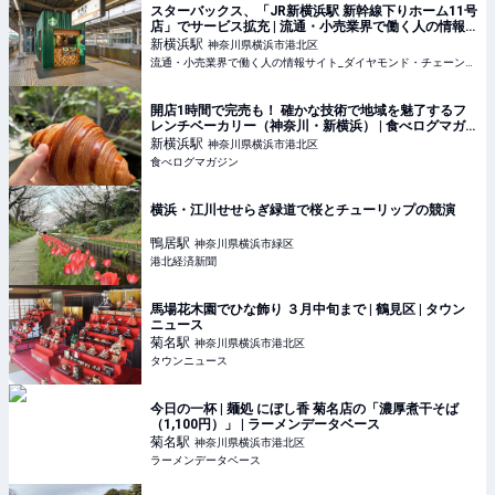
スターバックス、「JR新横浜駅 新幹線下りホーム11号
店」でサービス拡充 | 流通・小売業界で働く人の情報
サイト_ダイヤモンド・チェーンストアオンライン
新横浜
駅
神奈川県横浜市港北区
流通・小売業界で働く人の情報サイト_ダイヤモンド・チェーンストアオンライン
開店1時間で完売も！ 確かな技術で地域を魅了するフ
レンチベーカリー（神奈川・新横浜） | 食べログマガ
ジン
新横浜
駅
神奈川県横浜市港北区
食べログマガジン
横浜・江川せせらぎ緑道で桜とチューリップの競演
鴨居
駅
神奈川県横浜市緑区
港北経済新聞
馬場花木園でひな飾り ３月中旬まで | 鶴見区 | タウン
ニュース
菊名
駅
神奈川県横浜市港北区
タウンニュース
今日の一杯 | 麺処 にぼし香 菊名店の「濃厚煮干そば
（1,100円）」 | ラーメンデータベース
菊名
駅
神奈川県横浜市港北区
ラーメンデータベース