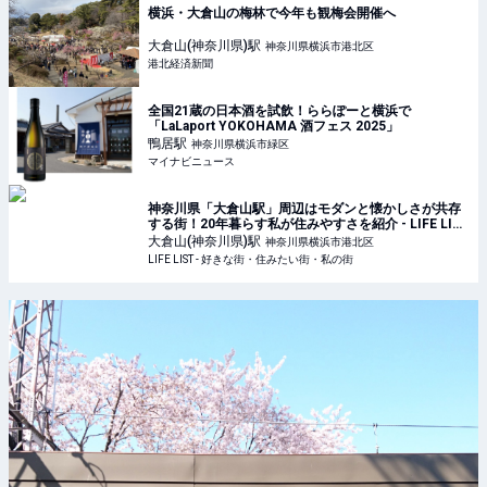
横浜・大倉山の梅林で今年も観梅会開催へ
大倉山(神奈川県)
駅
神奈川県横浜市港北区
港北経済新聞
全国21蔵の日本酒を試飲！ららぽーと横浜で
「LaLaport YOKOHAMA 酒フェス 2025」
鴨居
駅
神奈川県横浜市緑区
マイナビニュース
神奈川県「大倉山駅」周辺はモダンと懐かしさが共存
する街！20年暮らす私が住みやすさを紹介 - LIFE LIST
- 好きな街・住みたい街・私の街
大倉山(神奈川県)
駅
神奈川県横浜市港北区
LIFE LIST - 好きな街・住みたい街・私の街