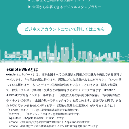
▶ 沿線住民と共創する投稿キャンペーン
▶ 全国から集客できるデジタルスタンプラリー
ビジネスアカウントについて詳しくはこちら
ekinote WEBとは
ekinote（エキノート）は、日本全国すべての鉄道駅と周辺の街の魅力を発見できる無料サ
ービスです。「今度あの駅に行くけど、周辺にどんな場所があるんだろう？」「いつも使
っている駅だけど、もっとディープな情報が知りたいな！」というとき、駅名で検索し
て、観光・グルメ・買い物・交通などの情報をまとめてチェックできます。iPhone /
Androidアプリをインストールすれば、「お気に入りの駅や記事の保存」「駅や街の魅力
やエキメシの投稿」「全国の駅へのチェックイン」も楽しめます。全国の駅と街で、あな
たをワクワクさせるセレンディピティ（素敵な偶然との出逢い）がありますように！
「ekinote／エキノート」は三菱電機株式会社の登録商標です。
「エキガタリ」「エキメシ」「エキ活」は商標登録出願中です。
「App Store」はApple Inc.のサービスマークです。
「iPhone」は米国およびその他の国で登録されたApple Inc.の商標です。
「iPhone」の商標はアイホン株式会社のライセンスに基づき使用されています。