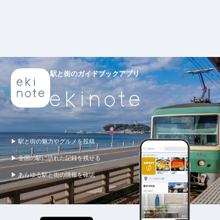
駅と街のガイドブックアプリ
▶ 駅と街の魅力やグルメを投稿
▶ 全国の駅に訪れた記録を残せる
▶ あらゆる駅と街の情報を確認