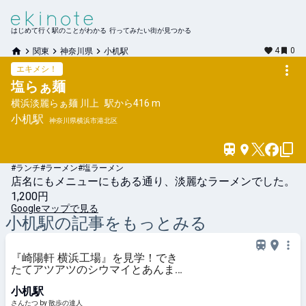
はじめて行く駅のことがわかる 行ってみたい街が見つかる
4
0
関東
神奈川県
小机駅
エキメシ！
塩らぁ麺
横浜淡麗らぁ麺 川上
駅から
416 m
小机
駅
神奈川県横浜市港北区
#ランチ
#ラーメン
#塩ラーメン
店名にもメニューにもある通り、淡麗なラーメンでした。
1,200円
Googleマップで見る
小机
駅の記事をもっとみる
『崎陽軒 横浜工場』を見学！でき
たてアツアツのシウマイとあんまん
に大満足〜黒猫スイーツ散歩 横浜
小机駅
編⑧〜｜さんたつ by 散歩の達人
さんたつ by 散歩の達人