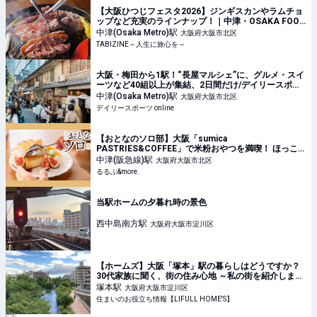
【大阪ひつじフェスタ2026】ジンギスカンやラムチョ
ップなど充実のラインナップ！｜中津・OSAKA FOOD
LAB | TABIZINE～人生に旅心を～
中津(Osaka Metro)
駅
大阪府大阪市北区
TABIZINE～人生に旅心を～
大阪・梅田から1駅！“長屋マルシェ”に、グルメ・スイ
ーツなど40組以上が集結、2日間だけ/デイリースポー
ツ online
中津(Osaka Metro)
駅
大阪府大阪市北区
デイリースポーツ online
【おとなのソロ部】大阪「sumica
PASTRIES&COFFEE」で米粉おやつを満喫！ ほっこ
りひとりカフェ時間｜るるぶ&more.
中津(阪急線)
駅
大阪府大阪市北区
るるぶ&more.
当駅ホームの夕暮れ時の景色
西中島南方
駅
大阪府大阪市淀川区
【ホームズ】大阪「塚本」駅の暮らしはどうですか？
30代家族に聞く、街の住み心地 ～私の街を紹介します
～ | 住まいのお役立ち情報
塚本
駅
大阪府大阪市淀川区
住まいのお役立ち情報【LIFULL HOME'S】