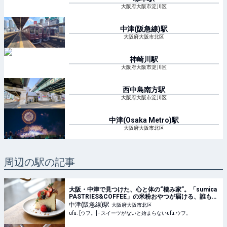
大阪府大阪市淀川区
中津(阪急線)
駅
大阪府大阪市北区
神崎川
駅
大阪府大阪市淀川区
西中島南方
駅
大阪府大阪市淀川区
中津(Osaka Metro)
駅
大阪府大阪市北区
周辺の駅の記事
大阪・中津で見つけた、心と体の“棲み家”。「sumica
PASTRIES&COFFEE」の米粉おやつが届ける、誰もが
同じ「おいしい」を囲める幸せ - ufu. [ウフ。]
中津(阪急線)
駅
大阪府大阪市北区
ufu. [ウフ。] - スイーツがないと始まらないufu.ウフ。