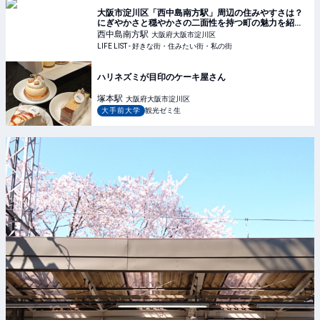
大阪市淀川区「西中島南方駅」周辺の住みやすさは？
にぎやかさと穏やかさの二面性を持つ町の魅力を紹介 -
LIFE LIST - 好きな街・住みたい街・私の街
西中島南方
駅
大阪府大阪市淀川区
LIFE LIST - 好きな街・住みたい街・私の街
ハリネズミが目印のケーキ屋さん
塚本
駅
大阪府大阪市淀川区
大手前大学
観光ゼミ生