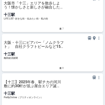
大阪市「十三」エリアを散歩しよ
う！懐かしさと新しさが融合したお
すすめ散歩・ウォーキングスポット
十三駅
8選 - LIFE LIST - 好きな街・住みた
い街・私の街
LIFE LIST - 好きな街・住みたい街・私の街
7
大阪・十三にビアバー「ノムクラフ
ト」 自社クラフトビールなど15
種
十三駅
梅田経済新聞
8
【十三】2025年春、駅チカの河川
敷に約30軒が並ぶ屋台エリア誕
生！ | PrettyOnline
十三駅
PrettyOnline（プリティオンライン）