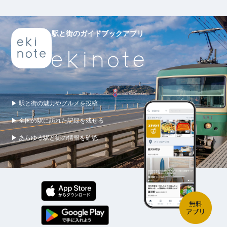
駅と街のガイドブックアプリ
▶ 駅と街の魅力やグルメを投稿
▶ 全国の駅に訪れた記録を残せる
▶ あらゆる駅と街の情報を確認