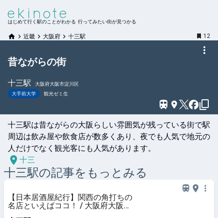
はじめて行く駅のことがわかる 行ってみたい街が見つかる
12
近畿
大阪府
十三駅
昔ながらの街
十三
駅
大阪府大阪市淀川区
大手前大学
観光ゼミ生
十三駅は昔ながらの大阪らしい雰囲気が残っている街で駅
周辺は飲み屋や飲食店が数多くあり、夜でも人気で地元の
人だけでなく観光客にも人気があります。
十三
十三
駅の記事をもっとみる
【日本居酒屋紀行】関西の角打ちの
名店といえばココ！ / 大阪府大阪市
淀川区の「イマナカ酒店」 -