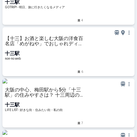
十三駅
GOTRIP!
GOTRIP! - 明日、旅に行きたくなるメディア
4
【十三】お酒と楽しむ大阪の洋食百
名店「めがねや」でおしゃれディナ
ー | No.337 ちさ | 大学生エディター
十三駅
ズ | non-no web
non-no web
6
大阪の中心、梅田駅から5分「十三
駅」の住みやすさは？ 十三周辺の
魅力やおすすめスポットを紹介 -
十三駅
LIFE LIST - 好きな街・住みたい
街・私の街
LIFE LIST - 好きな街・住みたい街・私の街
7