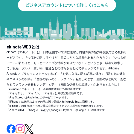
ビジネスアカウントについて詳しくはこちら
ekinote WEBとは
ekinote（エキノート）は、日本全国すべての鉄道駅と周辺の街の魅力を発見できる無料サ
ービスです。「今度あの駅に行くけど、周辺にどんな場所があるんだろう？」「いつも使
っている駅だけど、もっとディープな情報が知りたいな！」というとき、駅名で検索し
て、観光・グルメ・買い物・交通などの情報をまとめてチェックできます。iPhone /
Androidアプリをインストールすれば、「お気に入りの駅や記事の保存」「駅や街の魅力
やエキメシの投稿」「全国の駅へのチェックイン」も楽しめます。全国の駅と街で、あな
たをワクワクさせるセレンディピティ（素敵な偶然との出逢い）がありますように！
「ekinote／エキノート」は三菱電機株式会社の登録商標です。
「エキガタリ」「エキメシ」「エキ活」は商標登録出願中です。
「App Store」はApple Inc.のサービスマークです。
「iPhone」は米国およびその他の国で登録されたApple Inc.の商標です。
「iPhone」の商標はアイホン株式会社のライセンスに基づき使用されています。
「Android
TM
」「Google PlayおよびGoogle Playロゴ」はGoogle LLCの商標です。