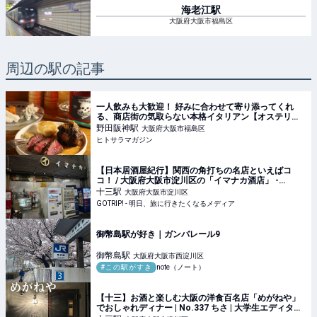
海老江
駅
大阪府大阪市福島区
周辺の駅の記事
一人飲みも大歓迎！ 好みに合わせて寄り添ってくれ
る、商店街の気取らない本格イタリアン【オステリア
トレビ】｜大阪・野田阪神 │ ヒトサラマガジン
野田阪神
駅
大阪府大阪市福島区
ヒトサラマガジン
【日本居酒屋紀行】関西の角打ちの名店といえばコ
コ！ / 大阪府大阪市淀川区の「イマナカ酒店」 -
GOTRIP!
十三
駅
大阪府大阪市淀川区
GOTRIP! - 明日、旅に行きたくなるメディア
御幣島駅が好き｜ガンバレール9
御幣島
駅
大阪府大阪市西淀川区
#この駅がすき
note（ノート）
【十三】お酒と楽しむ大阪の洋食百名店「めがねや」
でおしゃれディナー | No.337 ちさ | 大学生エディター