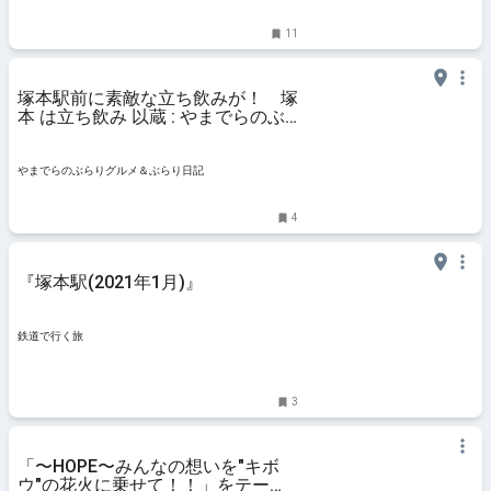
11
塚本駅前に素敵な立ち飲みが！ 塚
本 は立ち飲み 以蔵 : やまでらのぶ
らりグルメ＆ぶらり日記
やまでらのぶらりグルメ＆ぶらり日記
4
『塚本駅(2021年1月)』
鉄道で行く旅
3
「〜HOPE〜みんなの想いを"キボ
ウ"の花火に乗せて！！」をテーマ