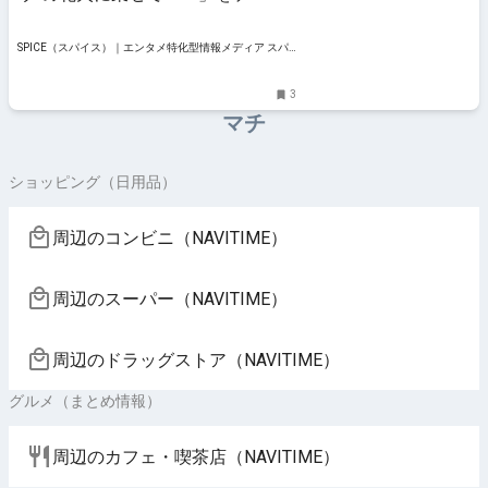
に開催された『第35回 なにわ淀川
花火大会』に響く、4年ぶりの大歓
声 | SPICE - エンタメ特化型情報メ
SPICE（スパイス）｜エンタメ特化型情報メディア スパ
ディア スパイス
イス
3
マチ
ショッピング（日用品）
周辺のコンビニ（NAVITIME）
周辺のスーパー（NAVITIME）
周辺のドラッグストア（NAVITIME）
グルメ（まとめ情報）
周辺のカフェ・喫茶店（NAVITIME）