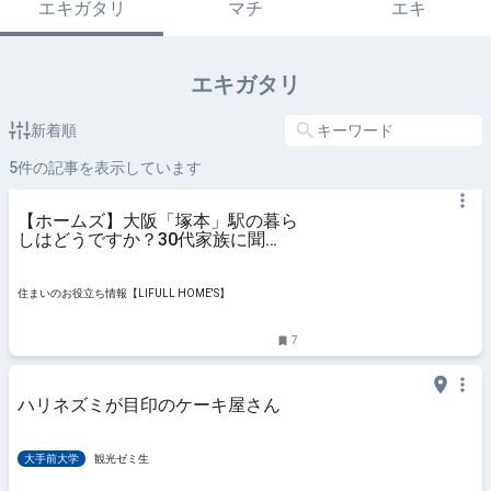
エキガタリ
マチ
エキ
エキガタリ
新着順
5
件の記事を表示しています
【ホームズ】大阪「塚本」駅の暮ら
しはどうですか？30代家族に聞
く、街の住み心地 ～私の街を紹介
します～ | 住まいのお役立ち情報
住まいのお役立ち情報【LIFULL HOME'S】
7
ハリネズミが目印のケーキ屋さん
大手前大学
観光ゼミ生