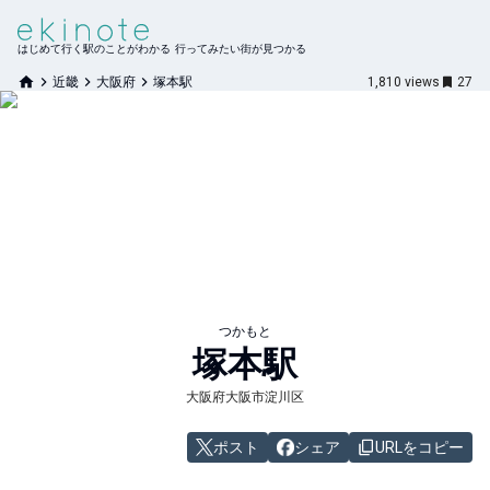
はじめて行く駅のことがわかる 行ってみたい街が見つかる
近畿
大阪府
塚本駅
1,810
views
27
つかもと
塚本
駅
大阪府大阪市淀川区
ポスト
シェア
URLをコピー