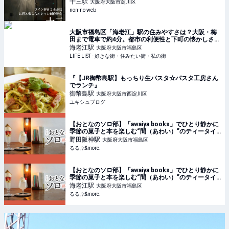
ズ | non-no web
十三
駅
大阪府大阪市淀川区
non-no web
大阪市福島区「海老江」駅の住みやすさは？大阪・梅
田まで電車で約4分。都市の利便性と下町の懐かしさが
同居する街 - LIFE LIST - 好きな街・住みたい街・私の
海老江
駅
大阪府大阪市福島区
街
LIFE LIST - 好きな街・住みたい街・私の街
『【JR御幣島駅】もっちり生パスタ☆パスタ工房さん
でランチ』
御幣島
駅
大阪府大阪市西淀川区
ユキシュブログ
【おとなのソロ部】「awaiya books」でひとり静かに
季節の菓子と本を楽しむ“間（あわい）”のティータイ
ムを｜るるぶ&more.
野田阪神
駅
大阪府大阪市福島区
るるぶ&more.
【おとなのソロ部】「awaiya books」でひとり静かに
季節の菓子と本を楽しむ“間（あわい）”のティータイ
ムを｜るるぶ&more.
海老江
駅
大阪府大阪市福島区
るるぶ&more.