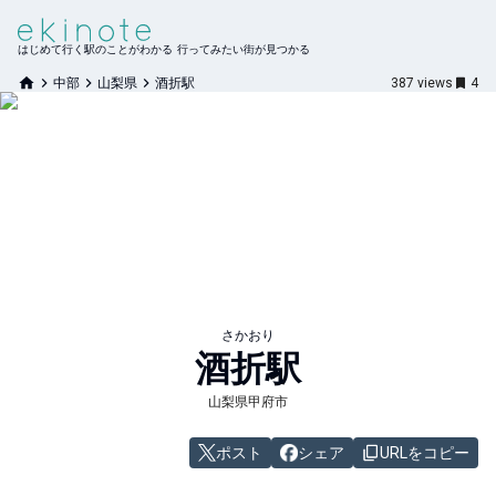
はじめて行く駅のことがわかる 行ってみたい街が見つかる
中部
山梨県
酒折駅
387
views
4
さかおり
酒折
駅
山梨県甲府市
ポスト
シェア
URLをコピー