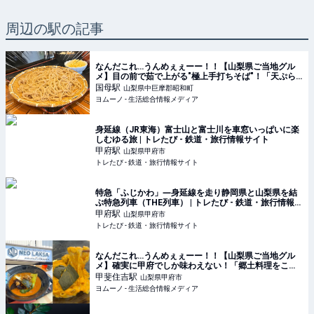
周辺の駅の記事
なんだこれ…うんめぇぇーー！！【山梨県ご当地グル
メ】目の前で茹で上がる"極上手打ちそば"！「天ぷら
もサックサク♪」絶対行きたい和食店！ | ヨムーノ
国母
駅
山梨県中巨摩郡昭和町
ヨムーノ - 生活総合情報メディア
身延線（JR東海）富士山と富士川を車窓いっぱいに楽
しむゆる旅 | トレたび - 鉄道・旅行情報サイト
甲府
駅
山梨県甲府市
トレたび - 鉄道・旅行情報サイト
特急「ふじかわ」―身延線を走り静岡県と山梨県を結
ぶ特急列車（THE列車） | トレたび - 鉄道・旅行情報サ
イト
甲府
駅
山梨県甲府市
トレたび - 鉄道・旅行情報サイト
なんだこれ…うんめぇぇーー！！【山梨県ご当地グル
メ】確実に甲府でしか味わえない！「郷土料理をこう
するのか！」大ブレイク前の今が超チャンス！ | ヨム
甲斐住吉
駅
山梨県甲府市
ーノ
ヨムーノ - 生活総合情報メディア