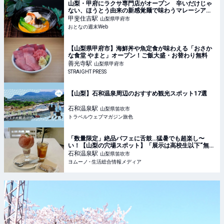
山梨・甲府にラクサ専門店がオープン 辛いだけじゃ
ない、ほうとう由来の新感覚麺で味わうマレーシアの
味とは
甲斐住吉
駅
山梨県甲府市
おとなの週末Web
【山梨県甲府市】海鮮丼や魚定食が味わえる「おさか
な食堂 やまと」オープン！ご飯大盛・お替わり無料
善光寺
駅
山梨県甲府市
STRAIGHT PRESS
【山梨】石和温泉周辺のおすすめ観光スポット17選
石和温泉
駅
山梨県笛吹市
トラベルウェブマガジン旅色
「数量限定」絶品パフェに舌鼓…猛暑でも超楽し〜
い！【山梨の穴場スポット】「展示は高校生以下“無
料”」親子で行きたい！ | ヨムーノ
石和温泉
駅
山梨県笛吹市
ヨムーノ - 生活総合情報メディア