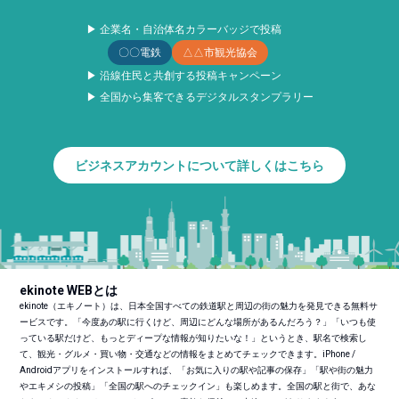
▶ 企業名・自治体名カラーバッジで投稿
〇〇電鉄
△△市観光協会
▶ 沿線住民と共創する投稿キャンペーン
▶ 全国から集客できるデジタルスタンプラリー
ビジネスアカウントについて詳しくはこちら
ekinote WEBとは
ekinote（エキノート）は、日本全国すべての鉄道駅と周辺の街の魅力を発見できる無料サ
ービスです。「今度あの駅に行くけど、周辺にどんな場所があるんだろう？」「いつも使
っている駅だけど、もっとディープな情報が知りたいな！」というとき、駅名で検索し
て、観光・グルメ・買い物・交通などの情報をまとめてチェックできます。iPhone /
Androidアプリをインストールすれば、「お気に入りの駅や記事の保存」「駅や街の魅力
やエキメシの投稿」「全国の駅へのチェックイン」も楽しめます。全国の駅と街で、あな