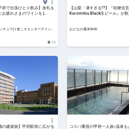
甲府で出張ひとり飲み】改札を
【山梨・凄すぎる!?】『桔梗信
にお疲れさまのワインを |
Kuromitsu Black生ビール』
 (ダンチュウ) | 食こそエンターテ
はココだけ！ その”本格的”な
ト！
腰を抜かした - おとなの週末We
(ダンチュウ) | 食こそエンターテインメ
おとなの週末Web
10
輔の建築旅】甲府駅前に広がる
コスパ重視の甲府一人旅♪温泉も