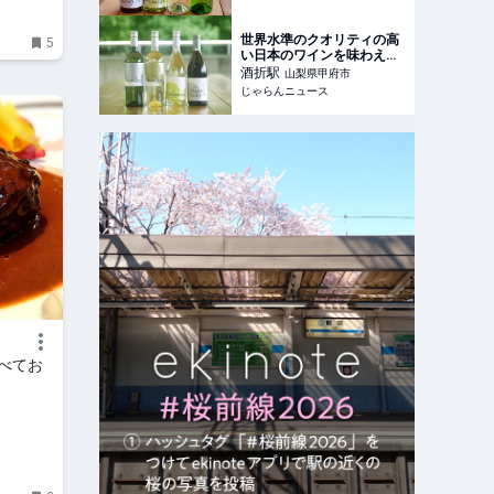
ース
世界水準のクオリティの高
5
い日本のワインを味わえる
酒折（山梨） ｜じゃらんニ
酒折
駅
山梨県甲府市
ュース
じゃらんニュース
べてお