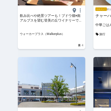
駅か
エキメシ！
チャー
飲み比べや絶景ツアーも！ブドウ畑×南
アルプスを望む登美の丘ワイナリーで
中華ごは
「初夏の爽やか甲州フェア」｜ウォーカ
ープラス
ウォーカープラス（Walkerplus）
旅行
4