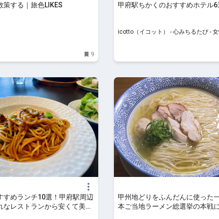
策する｜旅色LIKES
甲府駅ちかくのおすすめホテル6選
icotto（イコット）
icotto（イコット） - 心みちるたび -
行・宿泊情報メディア
9
すすめランチ10選！甲府駅周辺
甲州地どりをふんだんに使った
れなレストランから安くて美味
本ご当地ラーメン総選挙の本戦に出
ルメまで | はらへり
山梨のニュース | ＵＴＹテレビ