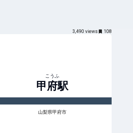
3,490
views
108
こうふ
甲府
駅
山梨県甲府市