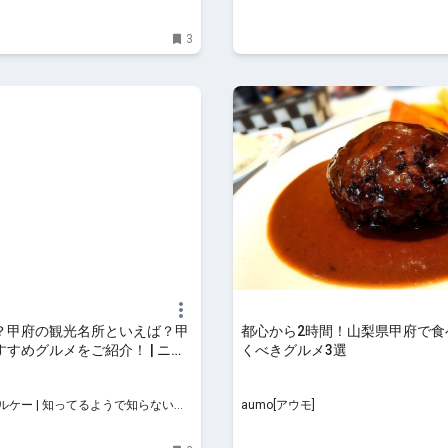
3
？甲府の観光名所といえば？甲
都心から2時間！山梨県甲府で食
すめグルメをご紹介！ | ニー
くべきグルメ3選
ケー
ルケー | 知ってるようで知らない単
aumo[アウモ]
200kマガジン-