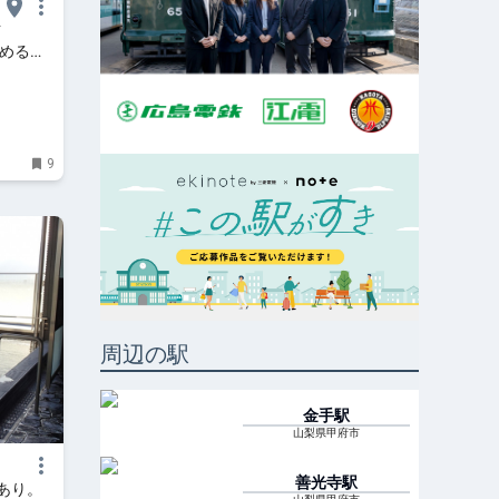
玄
が飲めるの
味わいに
b
9
周辺の駅
金手
駅
山梨県甲府市
善光寺
駅
あり。