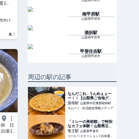
山梨県甲府市
 |
南甲府
駅
山梨県甲府市
 女性向け旅
酒折
駅
7
山梨県甲府市
甲斐住吉
駅
山梨県甲府市
周辺の駅の記事
なんだこれ…うんめぇぇー
ー！！【山梨県ご当地グル
メ】目の前で茹で上がる"極
国母
駅
山梨県中巨摩郡昭和町
上手打ちそば"！「天ぷらも
ヨムーノ - 生活総合情報メディア
サックサク♪」絶対行きたい
和食店！ | ヨムーノ
「ミレーの美術館」で特別
一杯 日
なカフェ体験！山梨県立美
術館「COLERE」から新ス
場 |
竜王
駅
山梨県甲斐市
イーツ「種をまく”りんごの
山梨
コーヒーステーション | 日本最大級のコーヒーWEBメディア