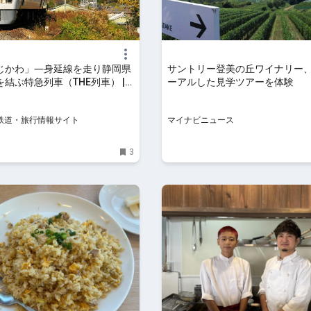
じかわ」―身延線を走り静岡県
サントリー登美の丘ワイナリー
結ぶ特急列車（THE列車） |
ーアルした見学ツアーを体験
- 鉄道・旅行情報サイト
 鉄道・旅行情報サイト
マイナビニュース
3