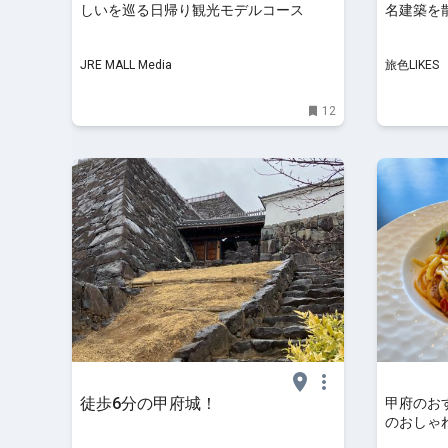
しいを巡る日帰り観光モデルコース
名建築を散
JRE MALL Media
旅色LIKES
12
徒歩6分の甲府城！
甲府のお
のおしゃ
しい名物グ