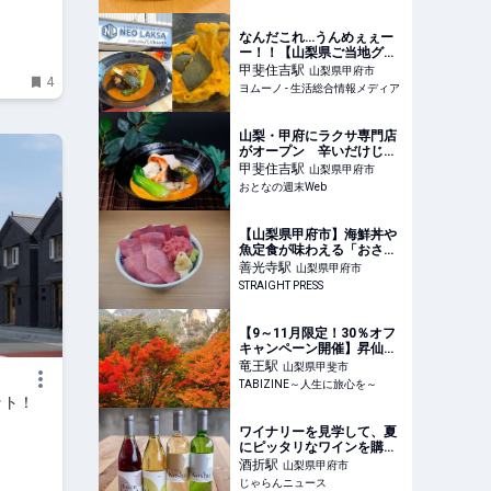
チーズケーキ」が登場 | コ
ーヒーステーション
なんだこれ…うんめぇぇー
ー！！【山梨県ご当地グル
メ】確実に甲府でしか味わ
甲斐住吉
駅
山梨県甲府市
4
えない！「郷土料理をこう
ヨムーノ - 生活総合情報メディア
するのか！」大ブレイク前
の今が超チャンス！ | ヨム
ーノ
山梨・甲府にラクサ専門店
がオープン 辛いだけじゃ
ない、ほうとう由来の新感
甲斐住吉
駅
山梨県甲府市
覚麺で味わうマレーシアの
おとなの週末Web
味とは
【山梨県甲府市】海鮮丼や
魚定食が味わえる「おさか
な食堂 やまと」オープン！
善光寺
駅
山梨県甲府市
ご飯大盛・お替わり無料
STRAIGHT PRESS
【9～11月限定！30％オフ
キャンペーン開催】昇仙峡
の紅葉とセットで楽しみた
竜王
駅
山梨県甲斐市
い！竜王ラドン温泉 湯ーと
TABIZINE～人生に旅心を～
ぴあ｜山梨県甲斐市 |
ット！
TABIZINE～人生に旅心を
～
ワイナリーを見学して、夏
にピッタリなワインを購
入！シャトー酒折ワイナリ
酒折
駅
山梨県甲府市
ーへの旅♪ ｜じゃらんニュ
じゃらんニュース