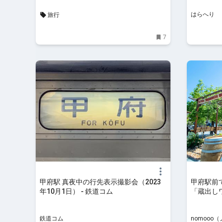
はらへり
旅行
7
甲府駅 真夜中の行先表示撮影会（2023
甲府駅前
年10月1日） - 鉄道コム
「蔵出し
催！ | n
鉄道コム
nomooo