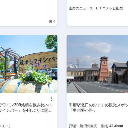
山梨のニュース | ＵＴＹテレビ山梨
4
でワイン200銘柄を飲み比べ！
甲府駅北口のおすすめ観光スポ
ワインバー」を4年ぶりに開
「甲州夢小路」
omooo（ノモー）
（ノモー）
[甲府・勝沼の観光・旅行] All About