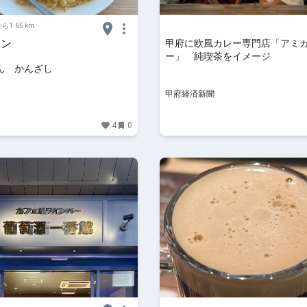
ら1.65 km
ハン
甲府に欧風カレー専門店「アミ
ー」 純喫茶をイメージ
ん かんざし
甲府経済新聞
4
0