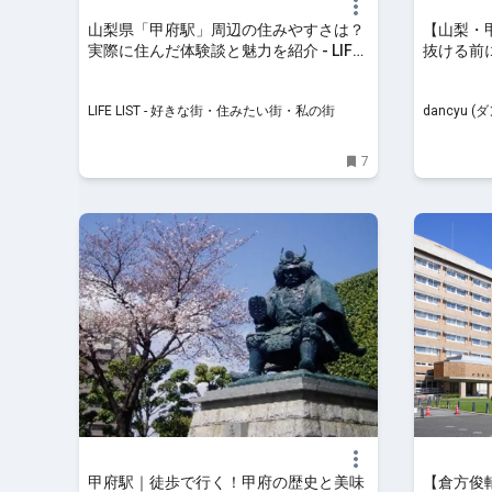
山梨県「甲府駅」周辺の住みやすさは？
【山梨・
実際に住んだ体験談と魅力を紹介 - LIFE
抜ける前
LIST - 好きな街・住みたい街・私の街
dancyu
インメン
LIFE LIST - 好きな街・住みたい街・私の街
dancyu 
ント！
7
甲府駅｜徒歩で行く！甲府の歴史と美味
【倉方俊