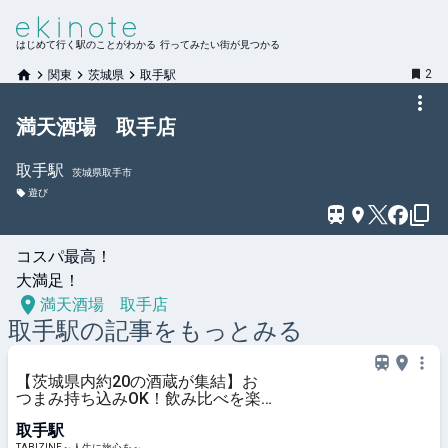
はじめて行く駅のことがわかる 行ってみたい街が見つかる
2
関東
茨城県
取手駅
満天酒場 取手店
取手
駅
茨城県取手市
遊び
コスパ最高！

大満足！
満天酒場 取手店
取手
駅の記事をもっとみる
【茨城県内約20の酒蔵が集結】お
つまみ持ち込みOK！飲み比べを楽
しむ「SAKE MEETING 2026春～10
取手駅
周年乾杯の宴～」｜アトレ取手 |
TABIZINE～人生に旅心を～