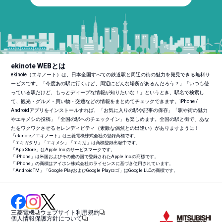
ekinote WEBとは
ekinote（エキノート）は、日本全国すべての鉄道駅と周辺の街の魅力を発見できる無料サ
ービスです。「今度あの駅に行くけど、周辺にどんな場所があるんだろう？」「いつも使
っている駅だけど、もっとディープな情報が知りたいな！」というとき、駅名で検索し
て、観光・グルメ・買い物・交通などの情報をまとめてチェックできます。iPhone /
Androidアプリをインストールすれば、「お気に入りの駅や記事の保存」「駅や街の魅力
やエキメシの投稿」「全国の駅へのチェックイン」も楽しめます。全国の駅と街で、あな
たをワクワクさせるセレンディピティ（素敵な偶然との出逢い）がありますように！
「ekinote／エキノート」は三菱電機株式会社の登録商標です。
「エキガタリ」「エキメシ」「エキ活」は商標登録出願中です。
「App Store」はApple Inc.のサービスマークです。
「iPhone」は米国およびその他の国で登録されたApple Inc.の商標です。
「iPhone」の商標はアイホン株式会社のライセンスに基づき使用されています。
「Android
TM
」「Google PlayおよびGoogle Playロゴ」はGoogle LLCの商標です。
三菱電機
ウェブサイト利用規約
個人情報保護方針について