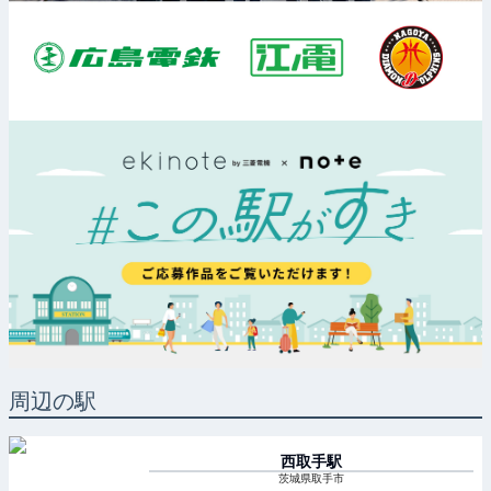
周辺の駅
西取手
駅
茨城県取手市