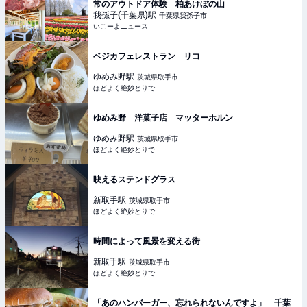
常のアウトドア体験 柏あけぼの山
我孫子(千葉県)
駅
千葉県我孫子市
いこーよニュース
ベジカフェレストラン リコ
ゆめみ野
駅
茨城県取手市
ほどよく絶妙とりで
ゆめみ野 洋菓子店 マッターホルン
ゆめみ野
駅
茨城県取手市
ほどよく絶妙とりで
映えるステンドグラス
新取手
駅
茨城県取手市
ほどよく絶妙とりで
時間によって風景を変える街
新取手
駅
茨城県取手市
ほどよく絶妙とりで
「あのハンバーガー、忘れられないんですよ」 千葉