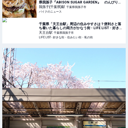
県我孫子『ABISON SUGAR GARDEN』 のんびりツ
ーリングで最高に幸せな気分に
我孫子(千葉県)
駅
千葉県我孫子市
バイクのニュース
千葉県「天王台駅」周辺の住みやすさは？便利さと落
ち着いた暮らしの両方がかなう街 - LIFE LIST - 好きな
街・住みたい街・私の街
天王台
駅
千葉県我孫子市
LIFE LIST - 好きな街・住みたい街・私の街