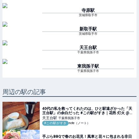
寺原
駅
茨城県取手市
新取手
駅
茨城県取手市
天王台
駅
千葉県我孫子市
東我孫子
駅
千葉県我孫子市
周辺の駅の記事
40代の私を救ってくれたのは、ひと駅遠ざかった「天
王台駅」の余白だった #この駅がすき｜花邑 灯火 @
リ・キュレーター
天王台
駅
千葉県我孫子市
#この駅がすき
note（ノート）
手ぶらBBQで春のお花見！風車と花々に包まれる非日