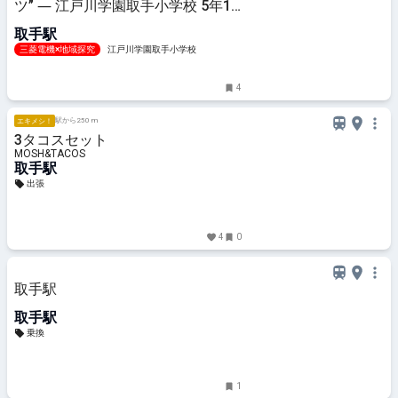
ツ” ― 江戸川学園取手小学校 5年1
組「取手調査隊」探究レポート ―
取手駅
三菱電機×地域探究
江戸川学園取手小学校
4
駅から250 m
エキメシ！
3タコスセット
MOSH&TACOS
取手駅
出張
4
0
取手駅
取手駅
乗換
1