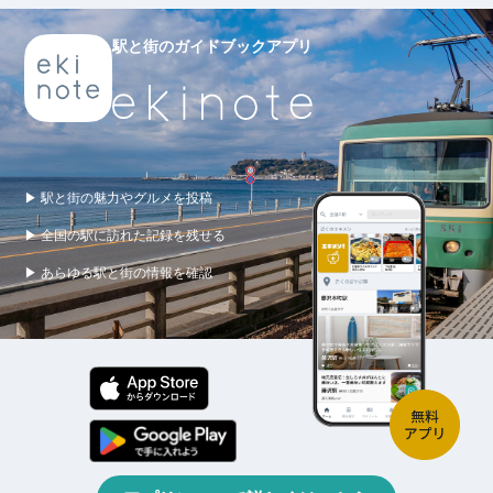
駅と街のガイドブックアプリ
▶ 駅と街の魅力やグルメを投稿
▶ 全国の駅に訪れた記録を残せる
▶ あらゆる駅と街の情報を確認