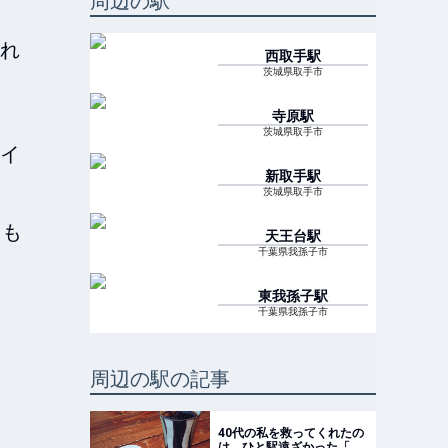
周辺の駅
れ
西取手
駅
茨城県取手市
寺原
駅
茨城県取手市
イ
新取手
駅
茨城県取手市
ても
天王台
駅
千葉県我孫子市
東我孫子
駅
千葉県我孫子市
周辺の駅の記事
40代の私を救ってくれたの
は、ひと駅遠ざかった「天