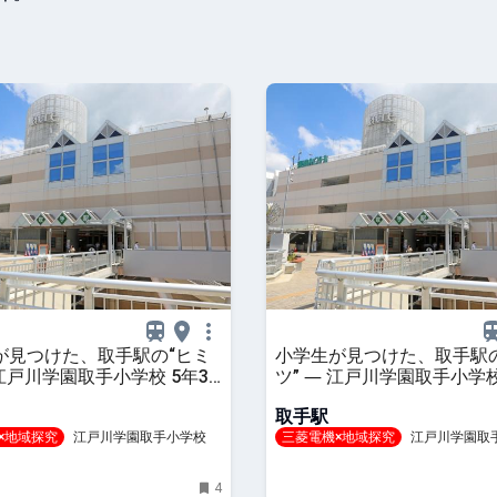
が見つけた、取手駅の“ヒミ
小学生が見つけた、取手駅の
 江戸川学園取手小学校 5年3
ツ” ― 江戸川学園取手小学校
手調査隊」探究レポート ―
組「取手調査隊」探究レポー
取手駅
×地域探究
江戸川学園取手小学校
三菱電機×地域探究
江戸川学園取
4