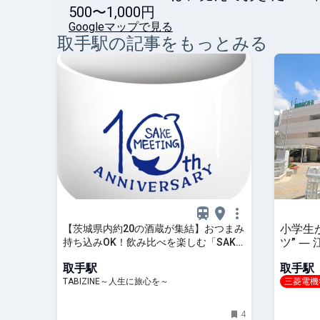
500〜1,000円
Googleマップで見る
取手
駅の記事をもっとみる
小学生
【茨城県内約20の酒蔵が集結】おつまみ
ツ” ―
持ち込みOK！飲み比べを楽しむ「SAKE
組「取
MEETING 2026春～10周年乾杯の宴～」
取手駅
取手駅
｜アトレ取手 | TABIZINE～人生に旅心を
TABIZINE～人生に旅心を～
三菱電機
～
4