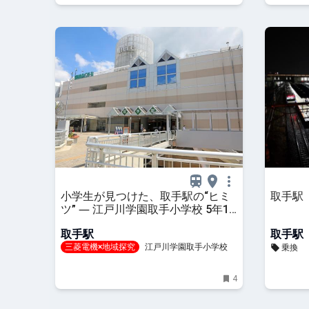
小学生が見つけた、取手駅の“ヒミ
取手駅
ツ” ― 江戸川学園取手小学校 5年1
組「取手調査隊」探究レポート ―
取手駅
取手駅
三菱電機×地域探究
江戸川学園取手小学校
乗換
4