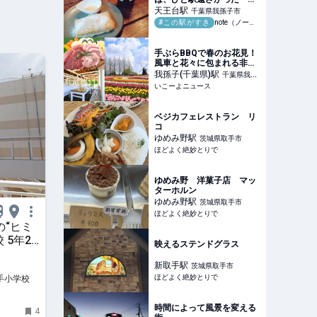
王台駅」の余白だった #こ
天王台
駅
千葉県我孫子市
の駅がすき｜花邑 灯火 @
#この駅がすき
note（ノート）
リ・キュレーター
手ぶらBBQで春のお花見！
風車と花々に包まれる非日
常のアウトドア体験 柏あ
我孫子(千葉県)
駅
千葉県我孫
けぼの山
いこーよニュース
子市
ベジカフェレストラン リ
コ
ゆめみ野
駅
茨城県取手市
ほどよく絶妙とりで
ゆめみ野 洋菓子店 マッ
ターホルン
ゆめみ野
駅
茨城県取手市
ほどよく絶妙とりで
“ヒミ
 5年2
映えるステンドグラス
ト ―
新取手
駅
茨城県取手市
ほどよく絶妙とりで
手小学校
時間によって風景を変える
4