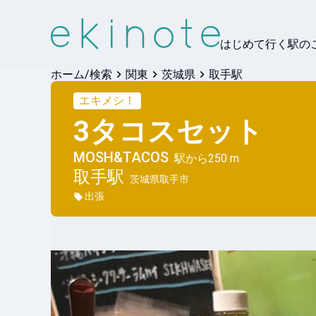
はじめて行く駅の
ホーム/検索
関東
茨城県
取手駅
エキメシ！
3タコスセット
MOSH&TACOS
駅から
250 m
取手
駅
茨城県取手市
出張