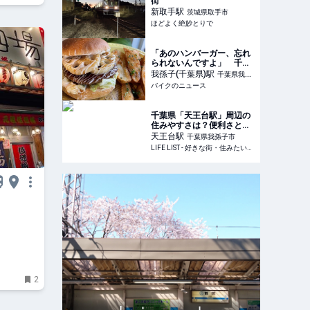
街
新取手
駅
茨城県取手市
ほどよく絶妙とりで
「あのハンバーガー、忘れ
られないんですよ」 千葉
県我孫子『ABISON
我孫子(千葉県)
駅
千葉県我孫
SUGAR GARDEN』 のん
バイクのニュース
子市
びりツーリングで最高に幸
せな気分に
千葉県「天王台駅」周辺の
住みやすさは？便利さと落
ち着いた暮らしの両方がか
天王台
駅
千葉県我孫子市
なう街 - LIFE LIST - 好きな
LIFE LIST - 好きな街・住みたい街・私の街
街・住みたい街・私の街
2