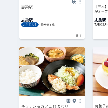
志染駅
【三木】
がオープ
き”がい
志染駅
志染駅
大手前大学
観光ゼミ生
TANOS
情報サイ
11
キッチン＆カフェ ひまわり
お菓子