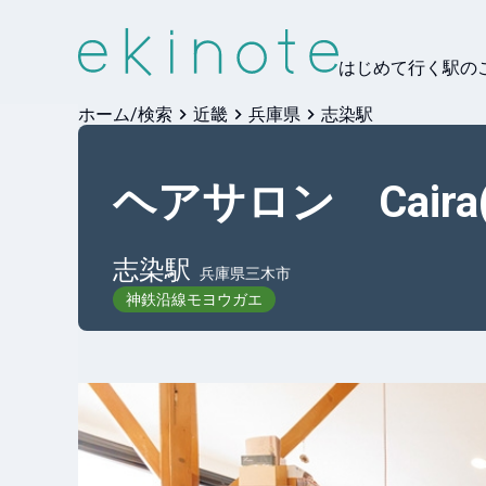
はじめて行く駅の
ホーム/検索
近畿
兵庫県
志染駅
ヘアサロン Caira
志染
駅
兵庫県三木市
神鉄沿線モヨウガエ