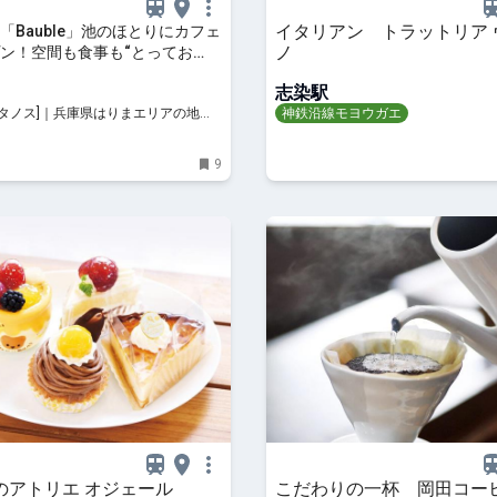
イタリアン トラットリア 
「Bauble」池のほとりにカフェ
ノ
ン！空間も食事も“とってお
っぱい
志染駅
U [タノス]｜兵庫県はりまエリアの地域
神鉄沿線モヨウガエ
ト
9
のアトリエ オジェール
こだわりの一杯 岡田コー