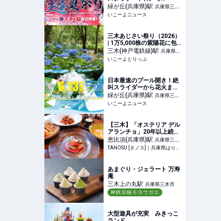
「"超"夏祭り2026」30日間
緑が丘(兵庫県)
駅
兵庫県三木
連続開催
いこーよニュース
市
三木あじさい祭り（2026）
| 1万5,000株の紫陽花に包
まれる約1カ月！兵庫「三
三木(神戸電鉄線)
駅
兵庫県三
木あじさい祭り」 ライブ・
いこーよとりっぷ
木市
マルシェ・ワークショップ
も | 兵庫県三木市 | いこーよ
とりっぷ
日本最速のプール開き！絶
叫スライダーから花火まで
ネスタリゾート神戸で夏を
緑が丘(兵庫県)
駅
兵庫県三木
先取り！
いこーよニュース
市
【三木】「オステリア デル
アランチョ」20年以上続く
名店でイタリア仕込みのコ
恵比須(兵庫県)
駅
兵庫県三木
ース料理を堪能♪
TANOSU [タノス]｜兵庫県はりまエリアの地域情報サイト
市
あまぐり・ジェラート 万寿
庵
三木上の丸
駅
兵庫県三木市
神鉄沿線モヨウガエ
大型遊具が充実 みきっこ
ランド