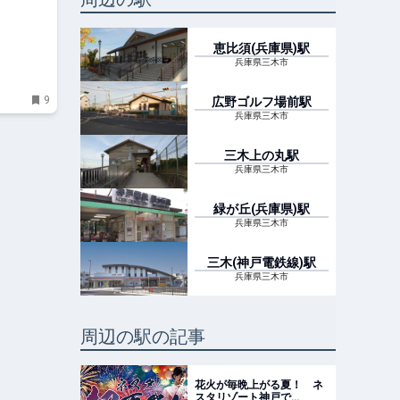
恵比須(兵庫県)
駅
兵庫県三木市
9
広野ゴルフ場前
駅
兵庫県三木市
三木上の丸
駅
兵庫県三木市
緑が丘(兵庫県)
駅
兵庫県三木市
三木(神戸電鉄線)
駅
兵庫県三木市
周辺の駅の記事
花火が毎晩上がる夏！ ネ
スタリゾート神戸で