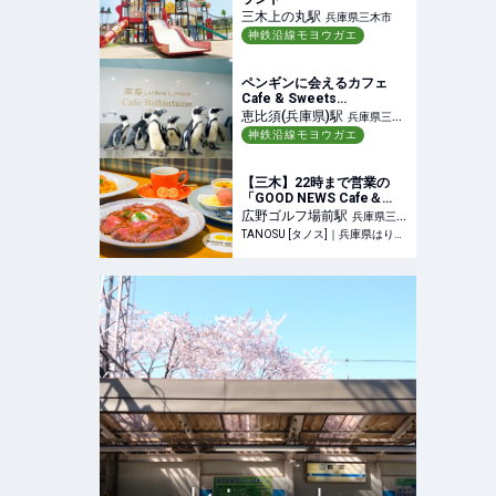
三木上の丸
駅
兵庫県三木市
神鉄沿線モヨウガエ
ペンギンに会えるカフェ
Cafe & Sweets
Ballantaine(バランタイン)
恵比須(兵庫県)
駅
兵庫県三木
神鉄沿線モヨウガエ
市
【三木】22時まで営業の
「GOOD NEWS Cafe＆
Kitchen」オープン！夜カ
広野ゴルフ場前
駅
兵庫県三木
フェも◎
TANOSU [タノス]｜兵庫県はりまエリアの地域情報サイト
市