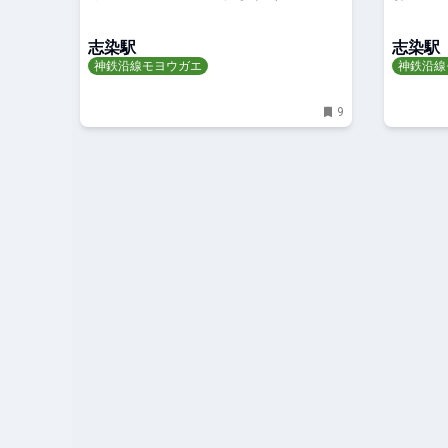
志染駅
志染駅
神鉄沿線モヨウガエ
神鉄沿線
9