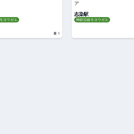
ア
志染駅
モヨウガエ
神鉄沿線モヨウガエ
9