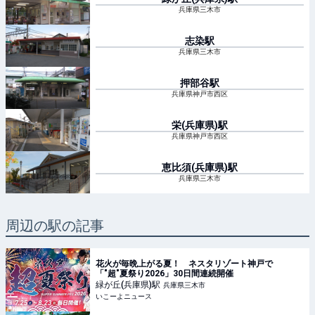
兵庫県三木市
志染
駅
兵庫県三木市
押部谷
駅
兵庫県神戸市西区
栄(兵庫県)
駅
兵庫県神戸市西区
恵比須(兵庫県)
駅
兵庫県三木市
周辺の駅の記事
花火が毎晩上がる夏！ ネスタリゾート神戸で
「"超"夏祭り2026」30日間連続開催
緑が丘(兵庫県)
駅
兵庫県三木市
いこーよニュース