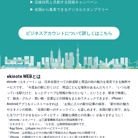
▶ 沿線住民と共創する投稿キャンペーン
▶ 全国から集客できるデジタルスタンプラリー
ビジネスアカウントについて詳しくはこちら
ekinote WEBとは
ekinote（エキノート）は、日本全国すべての鉄道駅と周辺の街の魅力を発見できる無料サ
ービスです。「今度あの駅に行くけど、周辺にどんな場所があるんだろう？」「いつも使
っている駅だけど、もっとディープな情報が知りたいな！」というとき、駅名で検索し
て、観光・グルメ・買い物・交通などの情報をまとめてチェックできます。iPhone /
Androidアプリをインストールすれば、「お気に入りの駅や記事の保存」「駅や街の魅力
やエキメシの投稿」「全国の駅へのチェックイン」も楽しめます。全国の駅と街で、あな
たをワクワクさせるセレンディピティ（素敵な偶然との出逢い）がありますように！
「ekinote／エキノート」は三菱電機株式会社の登録商標です。
「エキガタリ」「エキメシ」「エキ活」は商標登録出願中です。
「App Store」はApple Inc.のサービスマークです。
「iPhone」は米国およびその他の国で登録されたApple Inc.の商標です。
「iPhone」の商標はアイホン株式会社のライセンスに基づき使用されています。