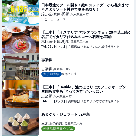
日本最速のプール開き！絶叫スライダーから花火まで
ネスタリゾート神戸で夏を先取り！
緑が丘(兵庫県)
駅
兵庫県三木市
いこーよニュース
【三木】「オステリア デル アランチョ」20年以上続く
名店でイタリア仕込みのコース料理を堪能♪
恵比須(兵庫県)
駅
兵庫県三木市
TANOSU [タノス]｜兵庫県はりまエリアの地域情報サイト
志染駅
志染
駅
兵庫県三木市
大手前大学
観光ゼミ生
【三木】「Bauble」池のほとりにカフェがオープン！
空間も食事も“とっておき”がいっぱい
志染
駅
兵庫県三木市
TANOSU [タノス]｜兵庫県はりまエリアの地域情報サイト
あまぐり・ジェラート 万寿庵
三木上の丸
駅
兵庫県三木市
神鉄沿線モヨウガエ