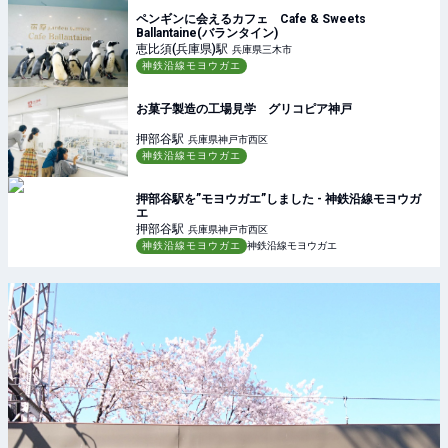
ペンギンに会えるカフェ Cafe & Sweets
Ballantaine(バランタイン)
恵比須(兵庫県)
駅
兵庫県三木市
神鉄沿線モヨウガエ
お菓子製造の工場見学 グリコピア神戸
押部谷
駅
兵庫県神戸市西区
神鉄沿線モヨウガエ
押部谷駅を”モヨウガエ”しました - 神鉄沿線モヨウガ
エ
押部谷
駅
兵庫県神戸市西区
神鉄沿線モヨウガエ
神鉄沿線モヨウガエ