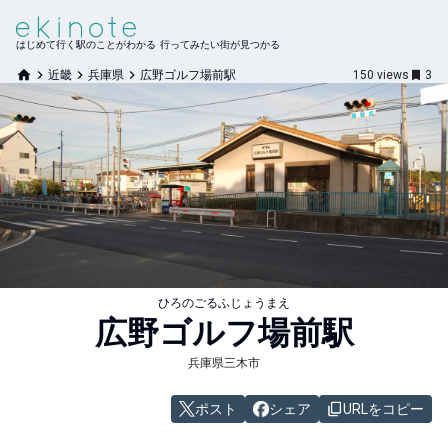
はじめて行く駅のことがわかる 行ってみたい街が見つかる
近畿
兵庫県
広野ゴルフ場前駅
150
views
3
ひろのごるふじょうまえ
広野ゴルフ場前
駅
兵庫県三木市
ポスト
シェア
URLをコピー