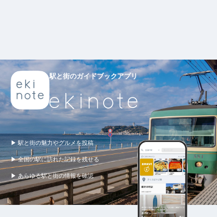
駅と街のガイドブックアプリ
▶ 駅と街の魅力やグルメを投稿
▶ 全国の駅に訪れた記録を残せる
▶ あらゆる駅と街の情報を確認