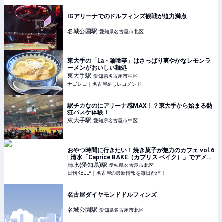
IGアリーナでのドルフィンズ観戦が迫力満点
名城公園
駅
愛知県名古屋市北区
東大手の「La・麺喰亭」はさっぱり爽やかなレモンラ
ーメンがおいしい麺処
東大手
駅
愛知県名古屋市中区
ナゴレコ｜名古屋めしレコメンド
駅チカなのにアリーナ感MAX！？東大手から始まる熱
狂バスケ体験！
東大手
駅
愛知県名古屋市中区
おやつ時間に行きたい！焼き菓子が魅力のカフェ vol.6
| 清水「Caprice BAKE（カプリス ベイク）」でアメリ
カンマフィンを堪能 | 日刊KELLY｜名古屋の最新情報を
清水(愛知県)
駅
愛知県名古屋市北区
毎日配信！
日刊KELLY｜名古屋の最新情報を毎日配信！
名古屋ダイヤモンドドルフィンズ
名城公園
駅
愛知県名古屋市北区