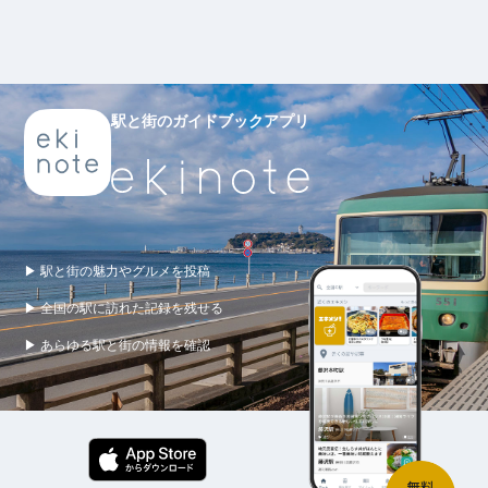
駅と街のガイドブックアプリ
▶ 駅と街の魅力やグルメを投稿
▶ 全国の駅に訪れた記録を残せる
▶ あらゆる駅と街の情報を確認