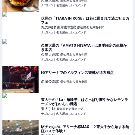
久屋大通
駅
愛知県名古屋市中区
ナゴレコ｜名古屋めしレコメンド
伏見の「TIARA IN ROSE」は花に囲まれて過ごせるカ
フェ
丸の内(名古屋市営)
駅
愛知県名古屋市中区
ナゴレコ｜名古屋めしレコメンド
久屋大通の「AMATO HISAYA」は夏季限定の生桃か
き氷店
久屋大通
駅
愛知県名古屋市中区
ナゴレコ｜名古屋めしレコメンド
IGアリーナでのドルフィンズ観戦が迫力満点
名城公園
駅
愛知県名古屋市北区
東大手の「La・麺喰亭」はさっぱり爽やかなレモンラ
ーメンがおいしい麺処
東大手
駅
愛知県名古屋市中区
ナゴレコ｜名古屋めしレコメンド
駅チカなのにアリーナ感MAX！？東大手から始まる熱
狂バスケ体験！