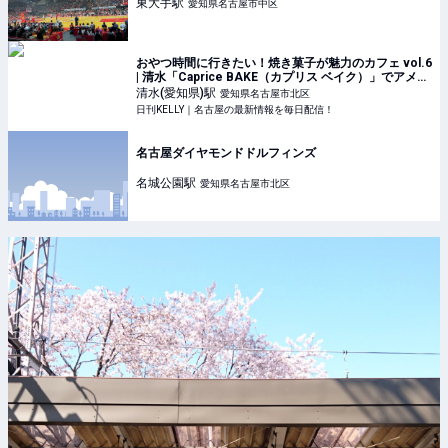
東大手
駅
愛知県名古屋市中区
おやつ時間に行きたい！焼き菓子が魅力のカフェ vol.6
| 清水「Caprice BAKE（カプリス ベイク）」でアメリ
カンマフィンを堪能 | 日刊KELLY｜名古屋の最新情報を
清水(愛知県)
駅
愛知県名古屋市北区
毎日配信！
日刊KELLY｜名古屋の最新情報を毎日配信！
名古屋ダイヤモンドドルフィンズ
名城公園
駅
愛知県名古屋市北区