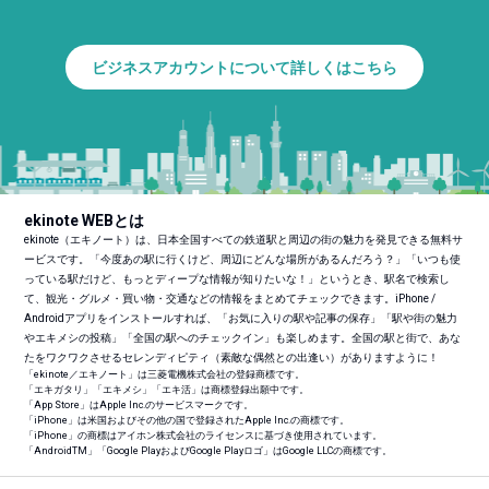
ビジネスアカウントについて詳しくはこちら
ekinote WEBとは
ekinote（エキノート）は、日本全国すべての鉄道駅と周辺の街の魅力を発見できる無料サ
ービスです。「今度あの駅に行くけど、周辺にどんな場所があるんだろう？」「いつも使
っている駅だけど、もっとディープな情報が知りたいな！」というとき、駅名で検索し
て、観光・グルメ・買い物・交通などの情報をまとめてチェックできます。iPhone /
Androidアプリをインストールすれば、「お気に入りの駅や記事の保存」「駅や街の魅力
やエキメシの投稿」「全国の駅へのチェックイン」も楽しめます。全国の駅と街で、あな
たをワクワクさせるセレンディピティ（素敵な偶然との出逢い）がありますように！
「ekinote／エキノート」は三菱電機株式会社の登録商標です。
「エキガタリ」「エキメシ」「エキ活」は商標登録出願中です。
「App Store」はApple Inc.のサービスマークです。
「iPhone」は米国およびその他の国で登録されたApple Inc.の商標です。
「iPhone」の商標はアイホン株式会社のライセンスに基づき使用されています。
「Android
TM
」「Google PlayおよびGoogle Playロゴ」はGoogle LLCの商標です。