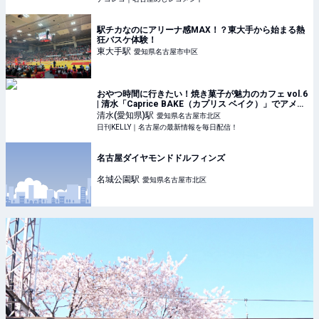
駅チカなのにアリーナ感MAX！？東大手から始まる熱
狂バスケ体験！
東大手
駅
愛知県名古屋市中区
おやつ時間に行きたい！焼き菓子が魅力のカフェ vol.6
| 清水「Caprice BAKE（カプリス ベイク）」でアメリ
カンマフィンを堪能 | 日刊KELLY｜名古屋の最新情報を
清水(愛知県)
駅
愛知県名古屋市北区
毎日配信！
日刊KELLY｜名古屋の最新情報を毎日配信！
名古屋ダイヤモンドドルフィンズ
名城公園
駅
愛知県名古屋市北区