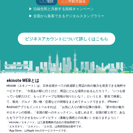
〇〇電鉄
△△市観光協会
▶ 沿線住民と共創する投稿キャンペーン
▶ 全国から集客できるデジタルスタンプラリー
ビジネスアカウントについて詳しくはこちら
ekinote WEBとは
ekinote（エキノート）は、日本全国すべての鉄道駅と周辺の街の魅力を発見できる無料サ
ービスです。「今度あの駅に行くけど、周辺にどんな場所があるんだろう？」「いつも使
っている駅だけど、もっとディープな情報が知りたいな！」というとき、駅名で検索し
て、観光・グルメ・買い物・交通などの情報をまとめてチェックできます。iPhone /
Androidアプリをインストールすれば、「お気に入りの駅や記事の保存」「駅や街の魅力
やエキメシの投稿」「全国の駅へのチェックイン」も楽しめます。全国の駅と街で、あな
たをワクワクさせるセレンディピティ（素敵な偶然との出逢い）がありますように！
「ekinote／エキノート」は三菱電機株式会社の登録商標です。
「エキガタリ」「エキメシ」「エキ活」は商標登録出願中です。
「App Store」はApple Inc.のサービスマークです。