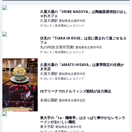
久屋大通の「ORIBE NAGOYA」は陶磁器屋併設のおし
ゃれカフェ
久屋大通
駅
愛知県名古屋市中区
ナゴレコ｜名古屋めしレコメンド
伏見の「TIARA IN ROSE」は花に囲まれて過ごせるカ
フェ
丸の内(名古屋市営)
駅
愛知県名古屋市中区
ナゴレコ｜名古屋めしレコメンド
久屋大通の「AMATO HISAYA」は夏季限定の生桃か
き氷店
久屋大通
駅
愛知県名古屋市中区
ナゴレコ｜名古屋めしレコメンド
IGアリーナでのドルフィンズ観戦が迫力満点
名城公園
駅
愛知県名古屋市北区
東大手の「La・麺喰亭」はさっぱり爽やかなレモンラ
ーメンがおいしい麺処
東大手
駅
愛知県名古屋市中区
ナゴレコ｜名古屋めしレコメンド