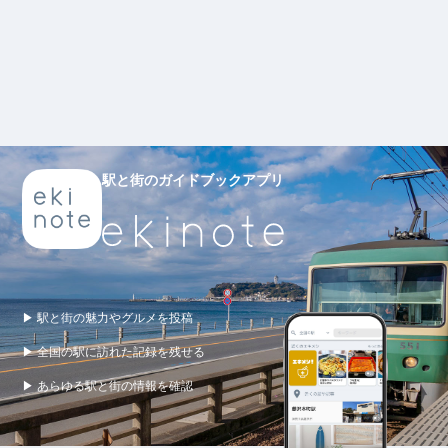
駅と街のガイドブックアプリ
▶ 駅と街の魅力やグルメを投稿
▶ 全国の駅に訪れた記録を残せる
▶ あらゆる駅と街の情報を確認