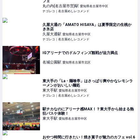
フェ
丸の内(名古屋市営)
駅
愛知県名古屋市中区
ナゴレコ｜名古屋めしレコメンド
久屋大通の「AMATO HISAYA」は夏季限定の生桃か
き氷店
久屋大通
駅
愛知県名古屋市中区
ナゴレコ｜名古屋めしレコメンド
IGアリーナでのドルフィンズ観戦が迫力満点
名城公園
駅
愛知県名古屋市北区
東大手の「La・麺喰亭」はさっぱり爽やかなレモンラ
ーメンがおいしい麺処
東大手
駅
愛知県名古屋市中区
ナゴレコ｜名古屋めしレコメンド
駅チカなのにアリーナ感MAX！？東大手から始まる熱
狂バスケ体験！
東大手
駅
愛知県名古屋市中区
おやつ時間に行きたい！焼き菓子が魅力のカフェ vol.6