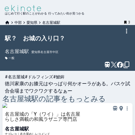
はじめて行く駅のことがわかる 行ってみたい街が見つかる
3
中部
愛知県
名古屋城駅
駅？ お城の入り口？
名古屋城
駅
愛知県名古屋市中区
一般
#名古屋城
#ドルフィンズ
#鯱鉾
徳川家康のお膝元はやっぱり何かオーラがある。バスケ試
合会場までワクワクするなぁー
名古屋城
駅の記事をもっとみる
名古屋城の「Y（ワイ）」は名古屋
らしさ満載の和風ラザニア専門店
名古屋城駅
ナゴレコ｜名古屋めしレコメンド