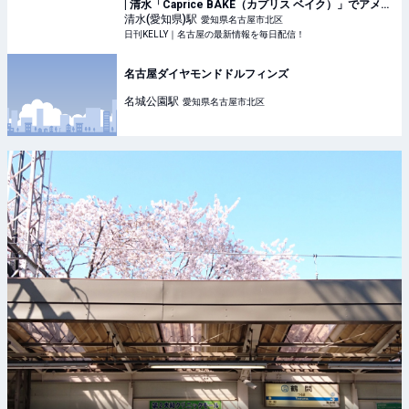
| 清水「Caprice BAKE（カプリス ベイク）」でアメリ
カンマフィンを堪能 | 日刊KELLY｜名古屋の最新情報を
清水(愛知県)
駅
愛知県名古屋市北区
毎日配信！
日刊KELLY｜名古屋の最新情報を毎日配信！
名古屋ダイヤモンドドルフィンズ
名城公園
駅
愛知県名古屋市北区