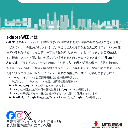
ekinote WEBとは
ekinote（エキノート）は、日本全国すべての鉄道駅と周辺の街の魅力を発見できる無料サ
ービスです。「今度あの駅に行くけど、周辺にどんな場所があるんだろう？」「いつも使
っている駅だけど、もっとディープな情報が知りたいな！」というとき、駅名で検索し
て、観光・グルメ・買い物・交通などの情報をまとめてチェックできます。iPhone /
Androidアプリをインストールすれば、「お気に入りの駅や記事の保存」「駅や街の魅力
やエキメシの投稿」「全国の駅へのチェックイン」も楽しめます。全国の駅と街で、あな
たをワクワクさせるセレンディピティ（素敵な偶然との出逢い）がありますように！
「ekinote／エキノート」は三菱電機株式会社の登録商標です。
「エキガタリ」「エキメシ」「エキ活」は商標登録出願中です。
「App Store」はApple Inc.のサービスマークです。
「iPhone」は米国およびその他の国で登録されたApple Inc.の商標です。
「iPhone」の商標はアイホン株式会社のライセンスに基づき使用されています。
「Android
TM
」「Google PlayおよびGoogle Playロゴ」はGoogle LLCの商標です。
三菱電機
ウェブサイト利用規約
個人情報保護方針について