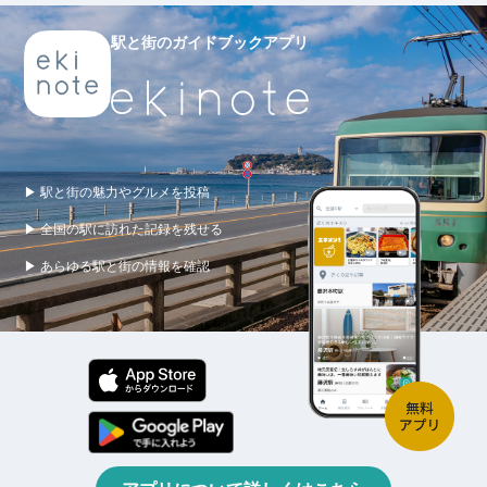
駅と街のガイドブックアプリ
▶ 駅と街の魅力やグルメを投稿
▶ 全国の駅に訪れた記録を残せる
▶ あらゆる駅と街の情報を確認