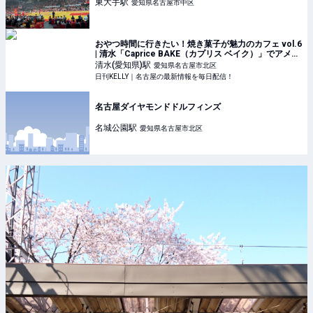
東大手
駅
愛知県名古屋市中区
おやつ時間に行きたい！焼き菓子が魅力のカフェ vol.6
| 清水「Caprice BAKE（カプリス ベイク）」でアメリ
カンマフィンを堪能 | 日刊KELLY｜名古屋の最新情報を
清水(愛知県)
駅
愛知県名古屋市北区
毎日配信！
日刊KELLY｜名古屋の最新情報を毎日配信！
名古屋ダイヤモンドドルフィンズ
名城公園
駅
愛知県名古屋市北区