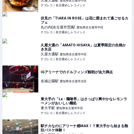
久屋大通
駅
愛知県名古屋市中区
ナゴレコ｜名古屋めしレコメンド
伏見の「TIARA IN ROSE」は花に囲まれて過ごせるカ
フェ
丸の内(名古屋市営)
駅
愛知県名古屋市中区
ナゴレコ｜名古屋めしレコメンド
久屋大通の「AMATO HISAYA」は夏季限定の生桃か
き氷店
久屋大通
駅
愛知県名古屋市中区
ナゴレコ｜名古屋めしレコメンド
IGアリーナでのドルフィンズ観戦が迫力満点
名城公園
駅
愛知県名古屋市北区
東大手の「La・麺喰亭」はさっぱり爽やかなレモンラ
ーメンがおいしい麺処
東大手
駅
愛知県名古屋市中区
ナゴレコ｜名古屋めしレコメンド
駅チカなのにアリーナ感MAX！？東大手から始まる熱
狂バスケ体験！