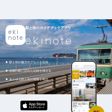
駅と街のガイドブックアプリ
▶ 駅と街の魅力やグルメを投稿
▶ 全国の駅に訪れた記録を残せる
▶ あらゆる駅と街の情報を確認