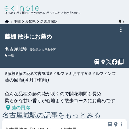
はじめて行く駅のことがわかる 行ってみたい街が見つかる
2
中部
愛知県
名古屋城駅
藤棚 散歩にお薦め
名古屋城
駅
愛知県名古屋市中区
一般
#藤棚
#藤の花
#名古屋城
#ドルファミおすすめ
#ドルフィンズ
藤の回廊(４月中旬頃)

色んな品種の藤の花が咲くので開花期間も長め

柔らかな甘い香りが心地よく散歩コースにお薦めです
藤の回廊
名古屋城
駅の記事をもっとみる