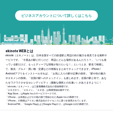
ビジネスアカウントについて詳しくはこちら
ekinote WEBとは
ekinote（エキノート）は、日本全国すべての鉄道駅と周辺の街の魅力を発見できる無料サ
ービスです。「今度あの駅に行くけど、周辺にどんな場所があるんだろう？」「いつも使
っている駅だけど、もっとディープな情報が知りたいな！」というとき、駅名で検索し
て、観光・グルメ・買い物・交通などの情報をまとめてチェックできます。iPhone /
Androidアプリをインストールすれば、「お気に入りの駅や記事の保存」「駅や街の魅力
やエキメシの投稿」「全国の駅へのチェックイン」も楽しめます。全国の駅と街で、あな
たをワクワクさせるセレンディピティ（素敵な偶然との出逢い）がありますように！
「ekinote／エキノート」は三菱電機株式会社の登録商標です。
「エキガタリ」「エキメシ」「エキ活」は商標登録出願中です。
「App Store」はApple Inc.のサービスマークです。
「iPhone」は米国およびその他の国で登録されたApple Inc.の商標です。
「iPhone」の商標はアイホン株式会社のライセンスに基づき使用されています。
「Android
TM
」「Google PlayおよびGoogle Playロゴ」はGoogle LLCの商標です。