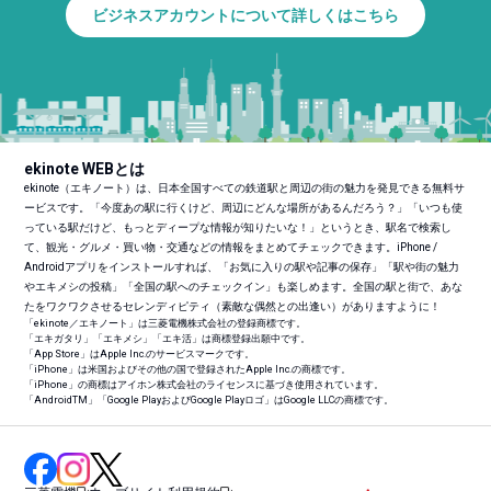
ビジネスアカウントについて詳しくはこちら
ekinote WEBとは
ekinote（エキノート）は、日本全国すべての鉄道駅と周辺の街の魅力を発見できる無料サ
ービスです。「今度あの駅に行くけど、周辺にどんな場所があるんだろう？」「いつも使
っている駅だけど、もっとディープな情報が知りたいな！」というとき、駅名で検索し
て、観光・グルメ・買い物・交通などの情報をまとめてチェックできます。iPhone /
Androidアプリをインストールすれば、「お気に入りの駅や記事の保存」「駅や街の魅力
やエキメシの投稿」「全国の駅へのチェックイン」も楽しめます。全国の駅と街で、あな
たをワクワクさせるセレンディピティ（素敵な偶然との出逢い）がありますように！
「ekinote／エキノート」は三菱電機株式会社の登録商標です。
「エキガタリ」「エキメシ」「エキ活」は商標登録出願中です。
「App Store」はApple Inc.のサービスマークです。
「iPhone」は米国およびその他の国で登録されたApple Inc.の商標です。
「iPhone」の商標はアイホン株式会社のライセンスに基づき使用されています。
「Android
TM
」「Google PlayおよびGoogle Playロゴ」はGoogle LLCの商標です。