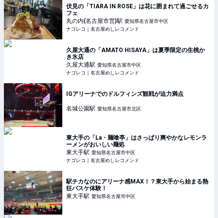
伏見の「TIARA IN ROSE」は花に囲まれて過ごせるカ
フェ
丸の内(名古屋市営)
駅
愛知県名古屋市中区
ナゴレコ｜名古屋めしレコメンド
久屋大通の「AMATO HISAYA」は夏季限定の生桃か
き氷店
久屋大通
駅
愛知県名古屋市中区
ナゴレコ｜名古屋めしレコメンド
IGアリーナでのドルフィンズ観戦が迫力満点
名城公園
駅
愛知県名古屋市北区
東大手の「La・麺喰亭」はさっぱり爽やかなレモンラ
ーメンがおいしい麺処
東大手
駅
愛知県名古屋市中区
ナゴレコ｜名古屋めしレコメンド
駅チカなのにアリーナ感MAX！？東大手から始まる熱
狂バスケ体験！
東大手
駅
愛知県名古屋市中区