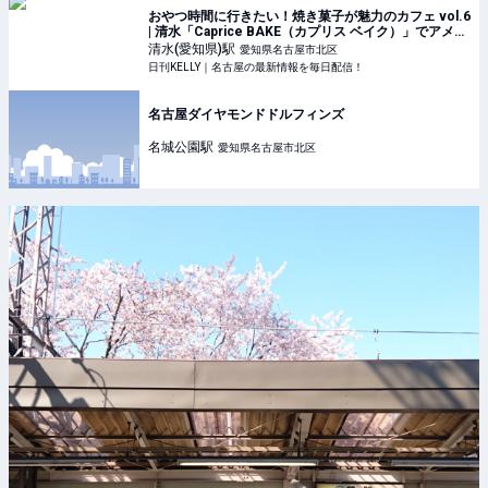
おやつ時間に行きたい！焼き菓子が魅力のカフェ vol.6
| 清水「Caprice BAKE（カプリス ベイク）」でアメリ
カンマフィンを堪能 | 日刊KELLY｜名古屋の最新情報を
清水(愛知県)
駅
愛知県名古屋市北区
毎日配信！
日刊KELLY｜名古屋の最新情報を毎日配信！
名古屋ダイヤモンドドルフィンズ
名城公園
駅
愛知県名古屋市北区