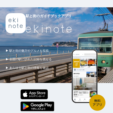
駅と街のガイドブックアプリ
▶ 駅と街の魅力やグルメを投稿
▶ 全国の駅に訪れた記録を残せる
▶ あらゆる駅と街の情報を確認