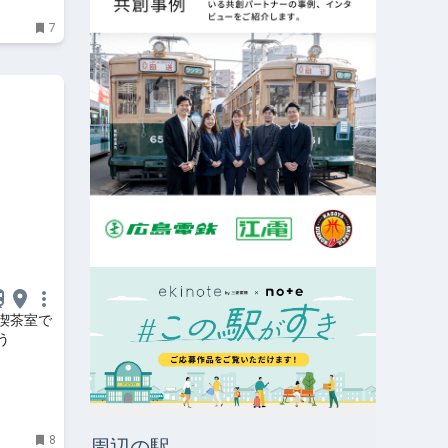
7
喫茶室で
う
8
周辺の駅