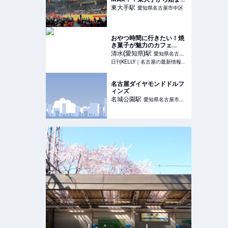
熱狂バスケ体験！
東大手
駅
愛知県名古屋市中区
おやつ時間に行きたい！焼
き菓子が魅力のカフェ
vol.6 | 清水「Caprice
清水(愛知県)
駅
愛知県名古屋
BAKE（カプリス ベイ
日刊KELLY｜名古屋の最新情報を毎日配信！
市北区
ク）」でアメリカンマフィ
ンを堪能 | 日刊KELLY｜名
古屋の最新情報を毎日配
名古屋ダイヤモンドドルフ
信！
ィンズ
名城公園
駅
愛知県名古屋市北
区