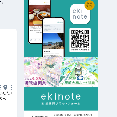
伊
いただく
めん