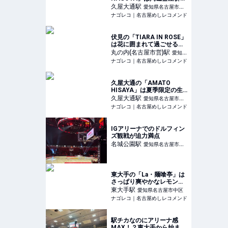
のおしゃれカフェ
久屋大通
駅
愛知県名古屋市中
ナゴレコ｜名古屋めしレコメンド
区
伏見の「TIARA IN ROSE」
は花に囲まれて過ごせるカ
フェ
丸の内(名古屋市営)
駅
愛知県
ナゴレコ｜名古屋めしレコメンド
名古屋市中区
久屋大通の「AMATO
HISAYA」は夏季限定の生
桃かき氷店
久屋大通
駅
愛知県名古屋市中
ナゴレコ｜名古屋めしレコメンド
区
IGアリーナでのドルフィン
ズ観戦が迫力満点
名城公園
駅
愛知県名古屋市北
区
東大手の「La・麺喰亭」は
さっぱり爽やかなレモンラ
ーメンがおいしい麺処
東大手
駅
愛知県名古屋市中区
ナゴレコ｜名古屋めしレコメンド
駅チカなのにアリーナ感
MAX！？東大手から始まる