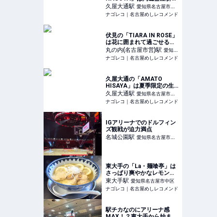
のおしゃれカフェ
久屋大通
駅
愛知県名古屋市中
ナゴレコ｜名古屋めしレコメンド
区
伏見の「TIARA IN ROSE」
は花に囲まれて過ごせるカ
フェ
丸の内(名古屋市営)
駅
愛知県
ナゴレコ｜名古屋めしレコメンド
名古屋市中区
久屋大通の「AMATO
HISAYA」は夏季限定の生
桃かき氷店
久屋大通
駅
愛知県名古屋市中
ナゴレコ｜名古屋めしレコメンド
区
IGアリーナでのドルフィン
ズ観戦が迫力満点
名城公園
駅
愛知県名古屋市北
区
東大手の「La・麺喰亭」は
さっぱり爽やかなレモンラ
ーメンがおいしい麺処
東大手
駅
愛知県名古屋市中区
ナゴレコ｜名古屋めしレコメンド
駅チカなのにアリーナ感
MAX！？東大手から始まる