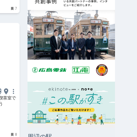
7
喫茶室で
う
8
周辺の駅