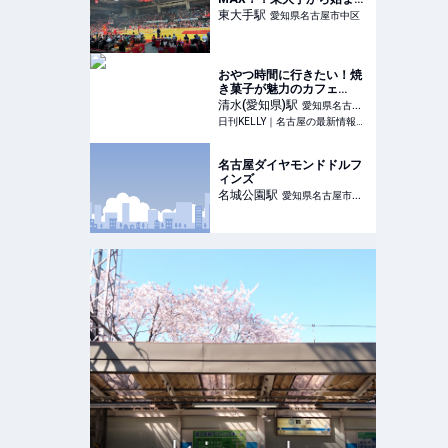
熱狂バスケ体験！
東大手
駅
愛知県名古屋市中区
おやつ時間に行きたい！焼
き菓子が魅力のカフェ
vol.6 | 清水「Caprice
清水(愛知県)
駅
愛知県名古屋
BAKE（カプリス ベイ
日刊KELLY｜名古屋の最新情報を毎日配信！
市北区
ク）」でアメリカンマフィ
ンを堪能 | 日刊KELLY｜名
古屋の最新情報を毎日配
名古屋ダイヤモンドドルフ
信！
ィンズ
名城公園
駅
愛知県名古屋市北
区