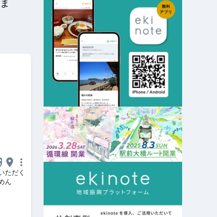
ま
いただく
めん