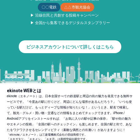
〇〇電鉄
△△市観光協会
▶ 沿線住民と共創する投稿キャンペーン
▶ 全国から集客できるデジタルスタンプラリー
ビジネスアカウントについて詳しくはこちら
ekinote WEBとは
ekinote（エキノート）は、日本全国すべての鉄道駅と周辺の街の魅力を発見できる無料サ
ービスです。「今度あの駅に行くけど、周辺にどんな場所があるんだろう？」「いつも使
っている駅だけど、もっとディープな情報が知りたいな！」というとき、駅名で検索し
て、観光・グルメ・買い物・交通などの情報をまとめてチェックできます。iPhone /
Androidアプリをインストールすれば、「お気に入りの駅や記事の保存」「駅や街の魅力
やエキメシの投稿」「全国の駅へのチェックイン」も楽しめます。全国の駅と街で、あな
たをワクワクさせるセレンディピティ（素敵な偶然との出逢い）がありますように！
「ekinote／エキノート」は三菱電機株式会社の登録商標です。
「エキガタリ」「エキメシ」「エキ活」は商標登録出願中です。