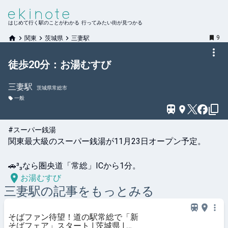
はじめて行く駅のことがわかる 行ってみたい街が見つかる
9
関東
茨城県
三妻駅
徒歩20分：お湯むすび
三妻
駅
茨城県常総市
一般
#スーパー銭湯
関東最大級のスーパー銭湯が11月23日オープン予定。

🚗³₃なら圏央道「常総」ICから1分。
お湯むすび
三妻
駅の記事をもっとみる
そばファン待望！道の駅常総で「新
そばフェア」スタート | 茨城県 | ト