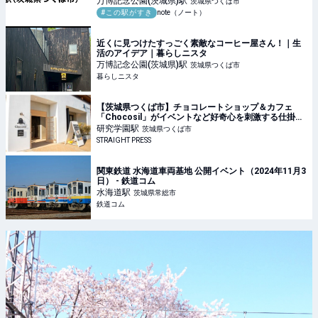
万博記念公園(茨城県)
駅
茨城県つくば市
#この駅がすき
note（ノート）
近くに見つけたすっごく素敵なコーヒー屋さん！｜生
活のアイデア｜暮らしニスタ
万博記念公園(茨城県)
駅
茨城県つくば市
暮らしニスタ
【茨城県つくば市】チョコレートショップ＆カフェ
「Chocosil」がイベントなど好奇心を刺激する仕掛け
を用意
研究学園
駅
茨城県つくば市
STRAIGHT PRESS
関東鉄道 水海道車両基地 公開イベント（2024年11月3
日） - 鉄道コム
水海道
駅
茨城県常総市
鉄道コム