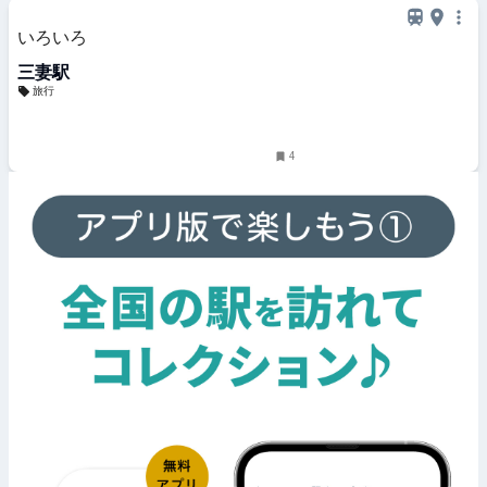
いろいろ
三妻駅
旅行
4