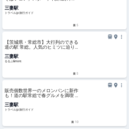
ラベルjp 旅行ガイド
三妻駅
トラベルjp 旅行ガイド
5
【茨城県・常総市】大行列のできる
道の駅 常総。人気のヒミツに迫り
ます｜るるぶ&more.
三妻駅
るるぶ&more.
5
販売個数世界一のメロンパンに新作
も！道の駅常総で春グルメを満喫 |
茨城県 | トラベルjp 旅行ガイド
三妻駅
トラベルjp 旅行ガイド
10