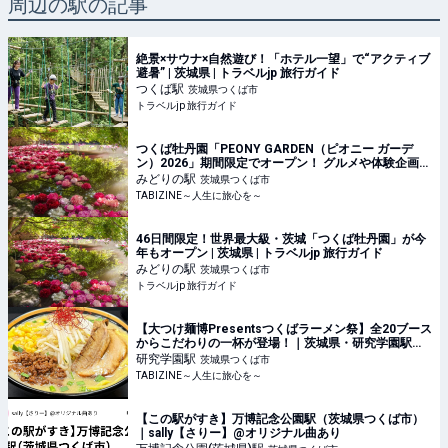
周辺の駅の記事
絶景×サウナ×自然遊び！「ホテル一望」で“アクティブ
避暑” | 茨城県 | トラベルjp 旅行ガイド
つくば
駅
茨城県つくば市
トラベルjp 旅行ガイド
つくば牡丹園「PEONY GARDEN（ピオニー ガーデ
ン）2026」期間限定でオープン！ グルメや体験企画も
開催｜茨城県 | TABIZINE～人生に旅心を～
みどりの
駅
茨城県つくば市
TABIZINE～人生に旅心を～
46日間限定！世界最大級・茨城「つくば牡丹園」が今
年もオープン | 茨城県 | トラベルjp 旅行ガイド
みどりの
駅
茨城県つくば市
トラベルjp 旅行ガイド
【大つけ麺博Presentsつくばラーメン祭】全20ブース
からこだわりの一杯が登場！｜茨城県・研究学園駅前
公園 | TABIZINE～人生に旅心を～
研究学園
駅
茨城県つくば市
TABIZINE～人生に旅心を～
【この駅がすき】万博記念公園駅（茨城県つくば市）
｜sally【さりー】@オリジナル曲あり